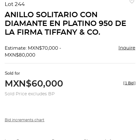
Lot 244
to
ANILLO SOLITARIO CON
favorit
DIAMANTE EN PLATINO 950 DE
LA FIRMA TIFFANY & CO.
Inquire
Estimate: MXN$70,000 -
MXN$80,000
Sold for
MXN$60,000
[
1 Bid
]
Sold Price excludes BP
Bid increments chart