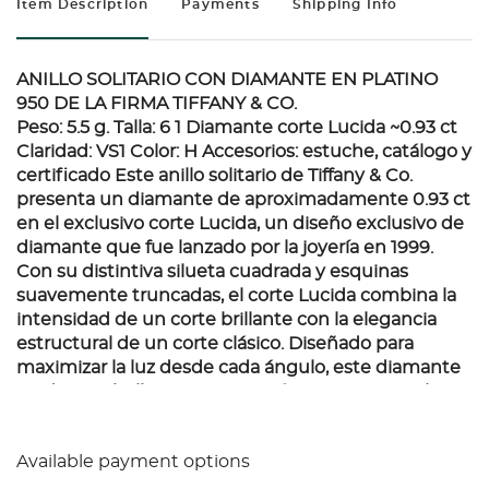
Item Description
Payments
Shipping Info
ANILLO SOLITARIO CON DIAMANTE EN PLATINO
950 DE LA FIRMA TIFFANY & CO.
Peso: 5.5 g. Talla: 6 1 Diamante corte Lucida ~0.93 ct
Claridad: VS1 Color: H Accesorios: estuche, catálogo y
certificado Este anillo solitario de Tiffany & Co.
presenta un diamante de aproximadamente 0.93 ct
en el exclusivo corte Lucida, un diseño exclusivo de
diamante que fue lanzado por la joyería en 1999.
Con su distintiva silueta cuadrada y esquinas
suavemente truncadas, el corte Lucida combina la
intensidad de un corte brillante con la elegancia
estructural de un corte clásico. Diseñado para
maximizar la luz desde cada ángulo, este diamante
irradia una belleza contemporánea y atemporal. La
montura minimalista en platino realza su forma
única, permitiendo que la piedra sea la protagonista
Available payment options
absoluta. El diamante es una Piedra Heritage Tiffany,
lo que significa que, aunque su origen exacto no