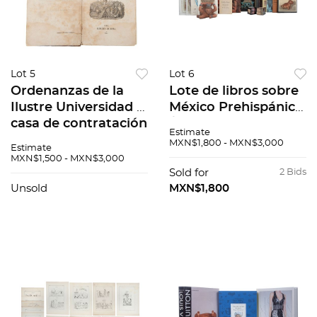
Lot 5
Lot 6
Ordenanzas de la
Lote de libros sobre
Ilustre Universidad y
México Prehispánico
casa de contratación
/ Figura de barro,
Estimate
de la M.N. y M.L. Villa
reproducción
MXN$1,800 - MXN$3,000
Estimate
de Bilbao. París:
Algunos títulos: De
MXN$1,500 - MXN$3,000
Librería de la Rosa,
Bonampak al
Sold for
2 Bids
1844.
templo Mayor. Pzs 17
Unsold
MXN$1,800