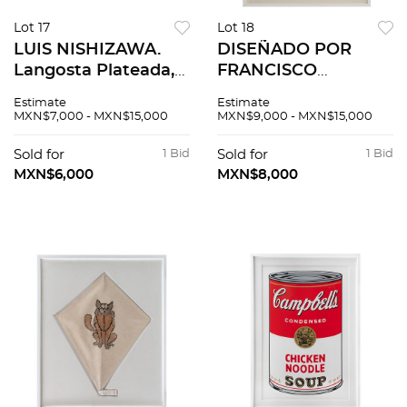
Lot 17
Lot 18
LUIS NISHIZAWA.
DISEÑADO POR
Langosta Plateada,
FRANCISCO
1978. Firmada.
TOLEDO. Papalote.
Estimate
Estimate
Mixografía ® 83 /
Firmado. Esténcil y
MXN$7,000 - MXN$15,000
MXN$9,000 - MXN$15,000
100. 57 x 75 cm
troquel sobre papel
medidas totales
hecho a mano. 70 x
Sold for
1 Bid
Sold for
1 Bid
55 cm
MXN$6,000
MXN$8,000