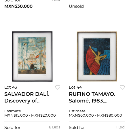
x 24.75 cm imagen /
Sold for
44 x 30 cm papel
MXN$30,000
Unsold
Lot 43
Lot 44
SALVADOR DALÍ.
RUFINO TAMAYO.
Discovery of
Salomé, 1983.
America by
Firmada. Litografía
Estimate
Estimate
Christopher
216 / 250. 76 x 56 cm
MXN$15,000 - MXN$20,000
MXN$60,000 - MXN$80,000
Columbus. Firmada.
medidas totales
Litografía 69 / 300.
Sold for
8 Bids
Sold for
1 Bid