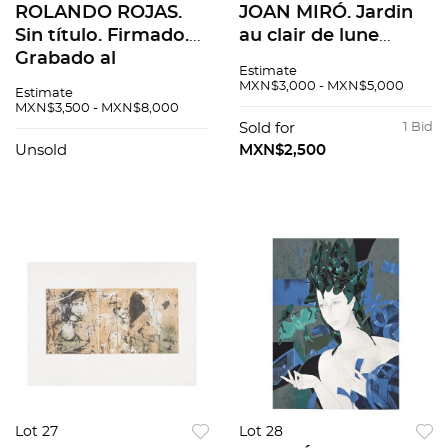
ROLANDO ROJAS.
JOAN MIRÓ. Jardin
Sin título. Firmado.
au clair de lune
Grabado al
(Hommage à
Estimate
aguatinta 9 / 50. 29 x
Tériade). Firmada en
MXN$3,000 - MXN$5,000
Estimate
24 cm imagen / 49 x
plancha. Litografía
MXN$3,500 - MXN$8,000
40 cm papel
sin núm. de tiraje. 33
Sold for
1 Bid
x 24 cm medidas
Unsold
MXN$2,500
totales
Lot 27
Lot 28