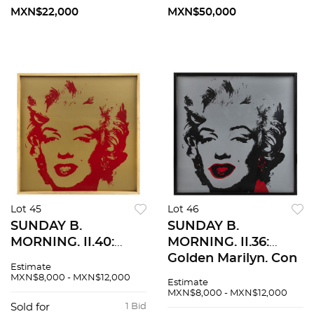
87 x 62 cm medidas
MXN$22,000
MXN$50,000
totales
Lot 45
Lot 46
SUNDAY B.
SUNDAY B.
MORNING. II.40:
MORNING. II.36:
Golden Marilyn. Con
Golden Marilyn. Con
Estimate
sello. Serigrafía sin
sello. Serigrafía sin
MXN$8,000 - MXN$12,000
Estimate
número de tiraje. 89
número de tiraje. 89
MXN$8,000 - MXN$12,000
x 89 cm medidas
x 89 cm medidas
Sold for
1 Bid