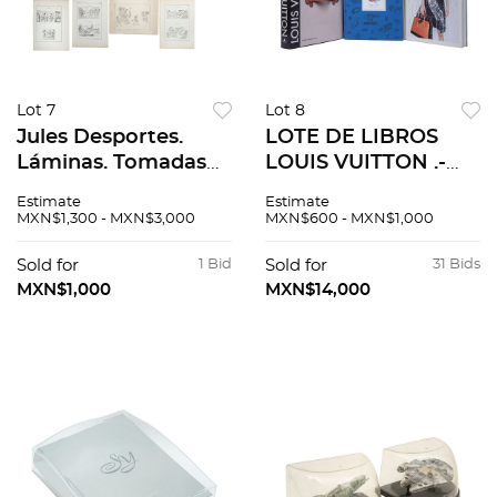
Lot 7
Lot 8
Jules Desportes.
LOTE DE LIBROS
Láminas. Tomadas
LOUIS VUITTON .-
de la Obra de
Michel Mallard. Louis
Estimate
Estimate
HISTORIA DE LAS
Vuitton Fashion
MXN$1,300 - MXN$3,000
MXN$600 - MXN$1,000
INDIAS DE NUEVA
Photography. Rizzoli,
ESPAÑA Piezas: 13
2014 .-
Sold for
1 Bid
Sold for
31 Bids
MXN$1,000
MXN$14,000