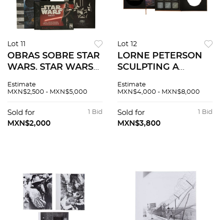
Lot 11
Lot 12
OBRAS SOBRE STAR
LORNE PETERSON
WARS. STAR WARS
SCULPTING A
CHRONICLES: THE
GALAXY: INSIDE THE
Estimate
Estimate
PREQUELS
STAR WARS MODEL
MXN$2,500 - MXN$5,000
MXN$4,000 - MXN$8,000
SHOP LIMITED
EDITION EUA, 2006.
Sold for
1 Bid
Sold for
1 Bid
Con figuras.
MXN$2,000
MXN$3,800