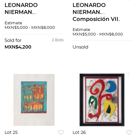
LEONARDO
LEONARDO
NIERMAN.
NIERMAN.
Composición I.
Composición VII.
Estimate
Firmada. Litografía
Firmada. Litografía
MXN$5,000 - MXN$8,000
Estimate
offset 49 / 325. 58.5 x
offset 32 / 325. 58.5 x
MXN$5,000 - MXN$8,000
42.5 cm imagen / 75
42.5 cm imagen / 75
Sold for
2 Bids
x 55 cm papel
x 55 cm papel
MXN$4,200
Unsold
Lot 25
Lot 26