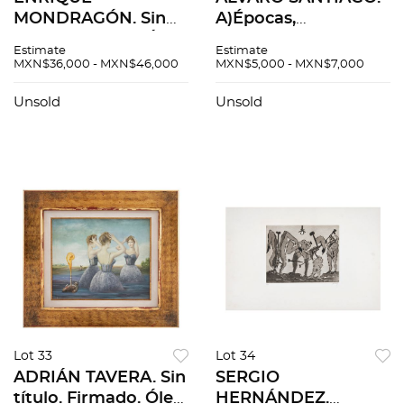
MONDRAGÓN. Sin
A)Épocas,
título. Firmado. Óleo
B)Distancias y C)Vías
Estimate
Estimate
sobre madera. 47 x
terrestres. Firmadas.
MXN$36,000 - MXN$46,000
MXN$5,000 - MXN$7,000
96 cm
Serigrafías y un
grabado. 44x43cm
Unsold
Unsold
carpeta. Pzas: 3.
C/documentos
Lot 33
Lot 34
ADRIÁN TAVERA. Sin
SERGIO
título. Firmado. Óleo
HERNÁNDEZ.