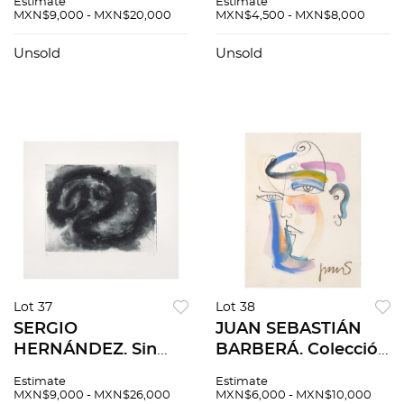
Estimate
Estimate
Grabado al
Grabado al
MXN$9,000 - MXN$20,000
MXN$4,500 - MXN$8,000
aguatinta P. A. 24 x
aguatinta P. A.. 24 x
32 cm imagen / 40 x
32 cm imagen / 40 x
Unsold
Unsold
47 cm papel
47 cm papel
Lot 37
Lot 38
SERGIO
JUAN SEBASTIÁN
HERNÁNDEZ. Sin
BARBERÁ. Colección
título. Firmado.
amor eterno.
Estimate
Estimate
Grabado al
Firmada. Mixta sobre
MXN$9,000 - MXN$26,000
MXN$6,000 - MXN$10,000