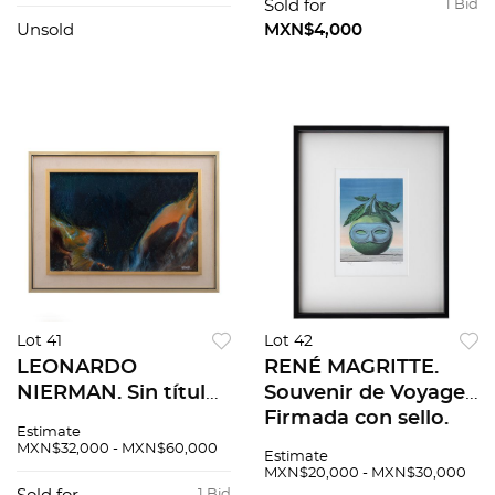
imagen / 36 x 54 cm
Sold for
1 Bid
papel
Unsold
MXN$4,000
Lot 41
Lot 42
LEONARDO
RENÉ MAGRITTE.
NIERMAN. Sin título.
Souvenir de Voyage.
Firmado. Acrílico
Firmada con sello.
Estimate
sobre masonite. 39 x
Litografía 2/300,
MXN$32,000 - MXN$60,000
Estimate
59 cm
edición póstuma. 33
MXN$20,000 - MXN$30,000
1 Bid