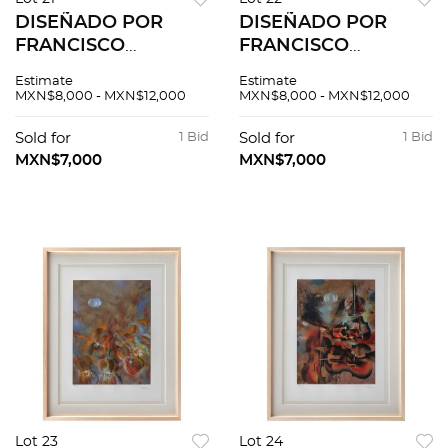
DISEÑADO POR
DISEÑADO POR
FRANCISCO
FRANCISCO
TOLEDO. Papalote.
TOLEDO. Papalote.
Estimate
Estimate
Firmado. Esténcil y
Firmado. Esténcil y
MXN$8,000 - MXN$12,000
MXN$8,000 - MXN$12,000
troquel sobre papel
troquel sobre papel
hecho a mano. 70 x
hecho a mano. 70 x
Sold for
1 Bid
Sold for
1 Bid
55 cm
55 cm
MXN$7,000
MXN$7,000
Lot 23
Lot 24