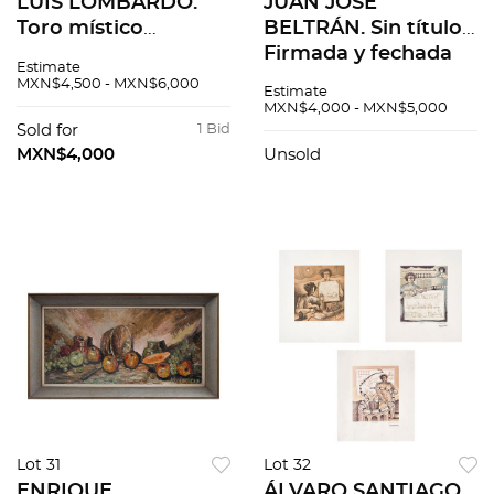
LUIS LOMBARDO.
JUAN JOSÉ
Toro místico
BELTRÁN. Sin título.
volteando. Firmado.
Firmada y fechada
Estimate
Óleo sobre papel. 57
83. Mixta sobre
MXN$4,500 - MXN$6,000
Estimate
x 76 cm
papel. 41 x 59 cm
MXN$4,000 - MXN$5,000
Sold for
1 Bid
MXN$4,000
Unsold
Lot 31
Lot 32
ENRIQUE
ÁLVARO SANTIAGO.