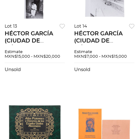
Lot 13
Lot 14
HÉCTOR GARCÍA
HÉCTOR GARCÍA
(CIUDAD DE
(CIUDAD DE
MÉXICO, 1923 - 2012)
MÉXICO, 1923 - 2012)
Estimate
Estimate
Sin título, Siglo XX
Sin título, Siglo XX
MXN$15,000 - MXN$20,000
MXN$7,000 - MXN$15,000
Fotografías Sello del
Fotografía Sello del
fotógrafo al reverso.
fotógrafo al reverso.
Unsold
Unsold
Piezas: 3