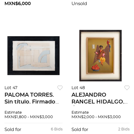
totales
totales. Con
MXN$6,000
Unsold
certificado.
Lot 47
Lot 48
PALOMA TORRES.
ALEJANDRO
Sin título. Firmado
RANGEL HIDALGO.
tres veces y fechado
Ángel de México
Estimate
Estimate
85 y 87. Collage
(Réplica). Sin firma.
MXN$1,800 - MXN$3,000
MXN$2,000 - MXN$3,000
sobre papel P / A. 45
Óleo sobre
x 64 cm
aglomerado. 40 x 30
Sold for
6 Bids
Sold for
2 Bids