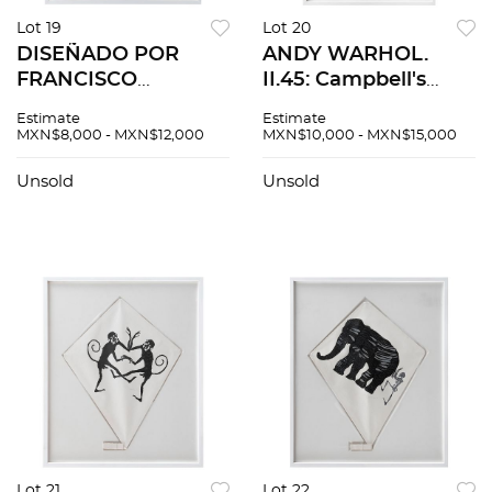
Lot 19
Lot 20
DISEÑADO POR
ANDY WARHOL.
FRANCISCO
II.45: Campbell's
TOLEDO. Papalote.
Soup II, Chicken
Estimate
Estimate
Sin firma. Esténcil y
Noodle Soup. Con
MXN$8,000 - MXN$12,000
MXN$10,000 - MXN$15,000
troquel sobre papel
sello. Serigrafía sin
hecho a mano. 70 x
número de tiraje.
Unsold
Unsold
55 cm
88.9 x 58.4 cm
medidas totales
Lot 21
Lot 22