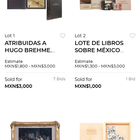
Lot 1
Lot 2
ATRIBUIDAS A
LOTE DE LIBROS
HUGO BREHME.
SOBRE MÉXICO
CATEDRAL
Varios títulos: Jorge
Estimate
Estimate
METROPOLITANA
Marín. Alas de la
MXN$1,800 - MXN$3,000
MXN$1,300 - MXN$3,000
DE LA CIUDAD DE
Ciudad, FIRMADO Y
MÉXICO MÉXICO,
DEDICADO POR EL
Sold for
7 Bids
Sold for
1 Bid
SIGLO XX.
ARTISTA. PZS 10
MXN$3,000
MXN$1,000
Fotografías. Piezas:
13