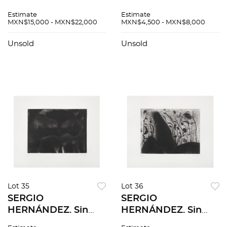
sobre madera. 83 x
Cirqueros. Firmado.
Estimate
Estimate
95 cm
Grabado al
MXN$15,000 - MXN$22,000
MXN$4,500 - MXN$8,000
aguafuerte 6 / 20. 20
x 26 cm imagen / 38
Unsold
Unsold
x 56 cm papel
Lot 35
Lot 36
SERGIO
SERGIO
HERNÁNDEZ. Sin
HERNÁNDEZ. Sin
título. Firmado.
título. Firmado.