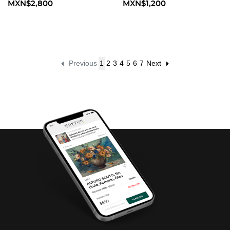
cm
MXN$2,800
MXN$1,200
Previous
1
2
3
4
5
6
7
Next