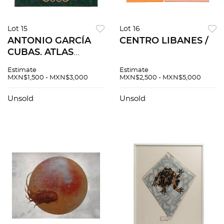
Lot 15
Lot 16
ANTONIO GARCÍA
CENTRO LIBANES /
CUBAS. ATLAS
PINTORESCO E
Estimate
Estimate
HISTÓRICO. MÉXICO
MXN$1,500 - MXN$3,000
MXN$2,500 - MXN$5,000
Facsimilar. En
carpeta.
Unsold
Unsold