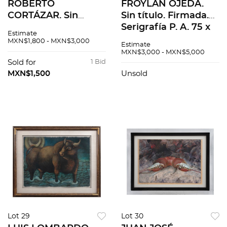
ROBERTO
FROYLÁN OJEDA.
CORTÁZAR. Sin
Sin título. Firmada.
título. Firmado y
Serigrafía P. A. 75 x
Estimate
fechado 2001.
56 cm medidas
MXN$1,800 - MXN$3,000
Estimate
Grabado al
totales
MXN$3,000 - MXN$5,000
aguafuerte 17 / 100.
Sold for
1 Bid
29 x 59 cm imagen /
MXN$1,500
Unsold
55 x 76 cm papel
Lot 29
Lot 30