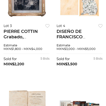
Lot 3
Lot 4
PIERRE COTTIN
DISEÑO DE
Grabado,
FRANCISCO
Shakespeare en la
TOLEDO.
Estimate
Estimate
Corte de la Reina
"ROMPECABEZAS
MXN$1,800 - MXN$4,000
MXN$3,000 - MXN$5,000
Isabel. Grabado,
GATO GEOMÉTRICO"
58x76 cm
Impresión sobre
Sold for
5 Bids
Sold for
5 Bids
Enmarcado.
madera; con caja
MXN$2,200
MXN$3,500
Multiples faltantes
AMIGOS DEL IAGO
en el marco.