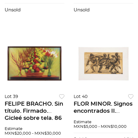
aguafuerte y
madera. 40 x 30 cm
aguatinta 10 / 20. 39
Unsold
Unsold
x 49 cm imagen / 61
x 70 cm papel
Lot 39
Lot 40
FELIPE BRACHO. Sin
FLOR MINOR. Signos
título. Firmado.
encontrados II.
Gicleé sobre tela. 86
Fechado y firmado
Estimate
x 140 cm medidas
96. Grabado 398 /
MXN$5,000 - MXN$10,000
Estimate
totales
500. 24 x 42 cm
MXN$20,000 - MXN$30,000