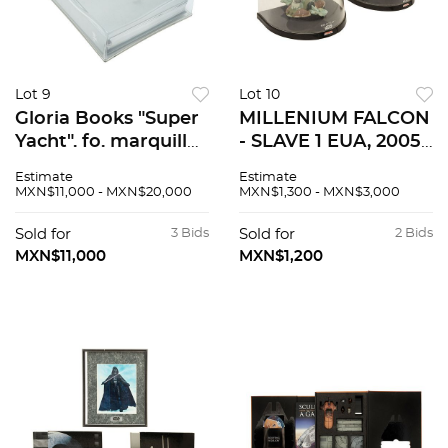
Lot 9
Lot 10
Gloria Books "Super
MILLENIUM FALCON
Yacht". fo. marquilla.
- SLAVE 1 EUA, 2005
Edición limitada de
Elaboradas en metal
Estimate
Estimate
1,000 ejemplares. En
fundido
MXN$11,000 - MXN$20,000
MXN$1,300 - MXN$3,000
acrílico. Raro en
policromado
comercio
Encapsuladas Piezas:
Sold for
3 Bids
Sold for
2 Bids
2 15 cm de largo
MXN$11,000
MXN$1,200