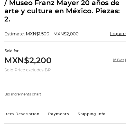
/ Museo Franz Mayer 20 años de
arte y cultura en México. Piezas:
2.
Inquire
Estimate: MXN$1,500 - MXN$2,000
Sold for
MXN$2,200
[
6 Bids
]
Sold Price excludes BP
Bid increments chart
Item Description
Payments
Shipping Info