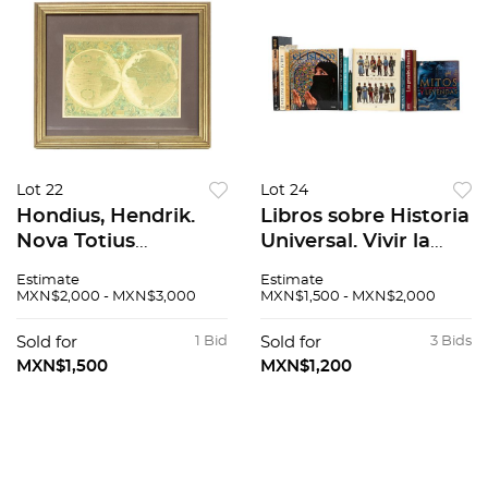
Lot 22
Lot 24
Hondius, Hendrik.
Libros sobre Historia
Nova Totius
Universal. Vivir la
Terrarum Orbis
historia de Austria y
Estimate
Estimate
Geographica ac
su último
MXN$2,000 - MXN$3,000
MXN$1,500 - MXN$2,000
Hydrographica
emperador / Las
Tabula. Impresión en
Grandes Dinastías.
Sold for
1 Bid
Sold for
3 Bids
papel dorado. 47.5 x
Piezas: 12.
MXN$1,500
MXN$1,200
57.5 cm.