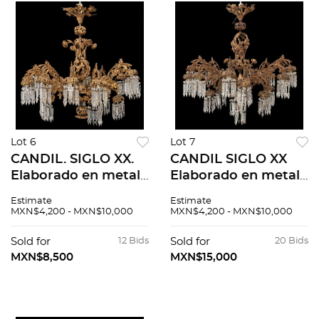
Lot 6
Lot 7
CANDIL. SIGLO XX.
CANDIL SIGLO XX
Elaborado en metal
Elaborado en metal
con chapado dorado
con chapado dorado
Estimate
Estimate
y cristal cortado.
y cristal cortado.
MXN$4,200 - MXN$10,000
MXN$4,200 - MXN$10,000
Cuenta con diseño
Cuenta con diseño
de rosas a doce
de rosas con doce
Sold for
12 Bids
Sold for
20 Bids
brazos, Para 24
brazos. Para 24
MXN$8,500
MXN$15,000
luces.
luces.