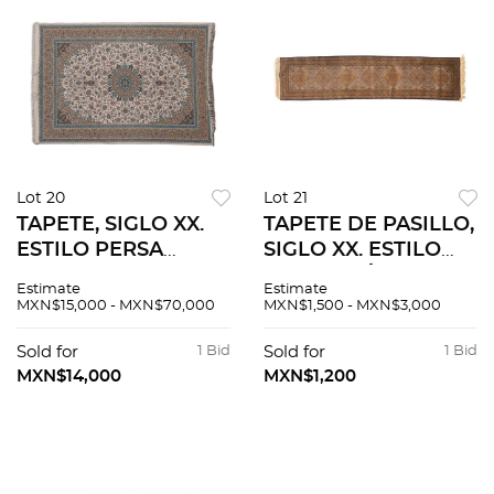
Lot 20
Lot 21
TAPETE, SIGLO XX.
TAPETE DE PASILLO,
ESTILO PERSA
SIGLO XX. ESTILO
QUOM. Elaborado en
PAKISTANÍ.
Estimate
Estimate
fibras de lana,
Elaborado en fibras
MXN$15,000 - MXN$70,000
MXN$1,500 - MXN$3,000
algodón y detalles
de lana y algodón.
de seda. Cuenta con
Cuenta con campo
Sold for
1 Bid
Sold for
1 Bid
orla de meandros.
decorado.
MXN$14,000
MXN$1,200