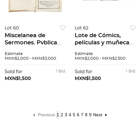
Lot 60
Lot 62
Miscelanea de
Lote de Cómics,
Sermones. Pvblica
películas y muñecas.
restitvcion de seis
El Triangúlo de la
Estimate
Estimate
sermones / El Portal
Candelaria / Cuatro
MXN$2,000 - MXN$3,000
MXN$2,000 - MXN$2,500
de Bethlem
muñecas de la Serie
mejorado, 1724, 1719.
Sailor Moon, con
Sold for
1 Bid
Sold for
1 Bid
base. Piezas: 65.
MXN$1,500
MXN$1,500
Previous
1
2
3
4
5
6
7
8
9
Next