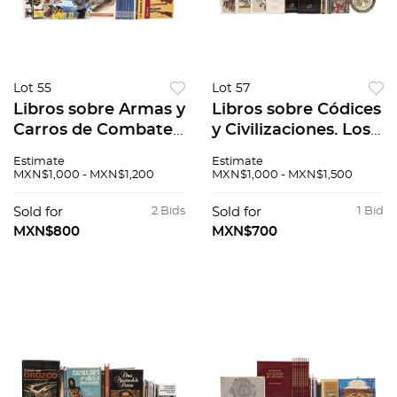
Lot 55
Lot 57
Libros sobre Armas y
Libros sobre Códices
Carros de Combate.
y Civilizaciones. Los
Armas de Fuego
Antiguos libros del
Estimate
Estimate
,militares y
nuevo mundo /
MXN$1,000 - MXN$1,200
MXN$1,000 - MXN$1,500
deportivas del siglo
Quetzalcóatl, el dios
XX. Piezas: 36.
de los vencidos. Pzs:
Sold for
2 Bids
Sold for
1 Bid
16.
MXN$800
MXN$700