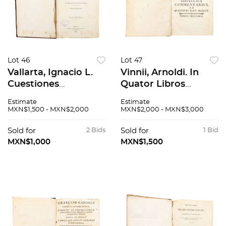
Lot 46
Lot 47
Vallarta, Ignacio L.
Vinnii, Arnoldi. In
Cuestiones
Quator Libros
Constitucionales -
Institutionum
Estimate
Estimate
Votos. México:
Imperialium
MXN$1,500 - MXN$2,000
MXN$2,000 - MXN$3,000
Imprenta de
Commentarius
Francisco Díaz de
Aacademicus &
Sold for
2 Bids
Sold for
1 Bid
León, 1879, 1881.
Forenfis. Valentiae:
MXN$1,000
MXN$1,500
1767.