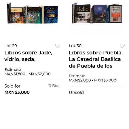
Lot 29
Lot 30
Libros sobre Jade,
Libros sobre Puebla.
vidrio, seda,
La Catedral Basílica
porcelana. La Ruta
de Puebla de los
Estimate
de la Seda / El Arte
Ángeles / La Casa de
MXN$1,500 - MXN$2,000
Estimate
del Vidrio en Europa
los Muñecos en la
MXN$2,000 - MXN$3,000
/ The world of jade.
Ciudad de Puebla.
Sold for
9 Bids
Piezas: 10.
Piezas: 10.
MXN$3,000
Unsold