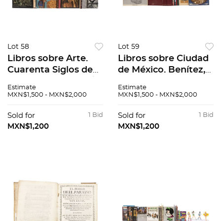
Lot 58
Lot 59
Libros sobre Arte.
Libros sobre Ciudad
Cuarenta Siglos de
de México. Benítez,
plástica Méxicana /
Fernando. Historia
Estimate
Estimate
Orozco Obra de
de la Ciudad de
MXN$1,500 - MXN$2,000
MXN$1,500 - MXN$2,000
Caballete, acuarlea,
México / Crónicas
dibujo y grabado.
gozosas de la Ciudad
Sold for
1 Bid
Sold for
1 Bid
Pzs: 13.
de México.Pzs: 18.
MXN$1,200
MXN$1,200