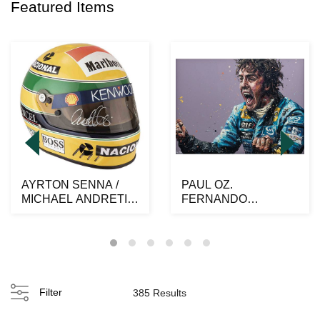
Featured Items
AYRTON SENNA /
PAUL OZ.
MICHAEL ANDRETI,
FERNANDO
DISPLAY HELMET
ALONSO, CAMPEÓN
MARLBORO...
DEL MUNDO. Óleo
sobre...
Filter
385 Results