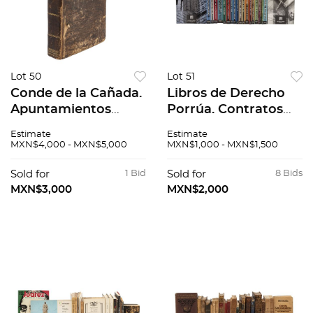
Lot 50
Lot 51
Conde de la Cañada.
Libros de Derecho
Apuntamientos
Porrúa. Contratos
Prácticos para Todos
Mercantiles
Estimate
Estimate
los Trámites de los
Internacionales /
MXN$4,000 - MXN$5,000
MXN$1,000 - MXN$1,500
Juicios Civiles,...
Derecho
Madrid: En la
Constitucional.
Sold for
1 Bid
Sold for
8 Bids
Imprenta Real, 1793.
Piezas: 21.
MXN$3,000
MXN$2,000