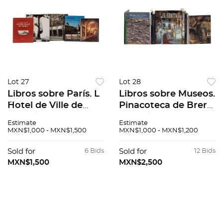
Lot 27
Lot 28
Libros sobre París. L
Libros sobre Museos.
´Hotel de Ville de
Pinacoteca de Brera,
Paris / Les Grandes
Milán / El Ermitage
Estimate
Estimate
Heures de Notre -
historia de los
MXN$1,000 - MXN$1,500
MXN$1,000 - MXN$1,200
Dame de Paris.
edificios y las salas.
Piezas: 5.
Piezas: 11.
Sold for
6 Bids
Sold for
12 Bids
MXN$1,500
MXN$2,500