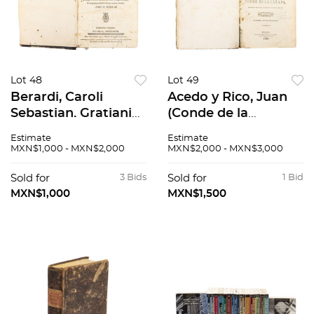
Lot 48
Lot 49
Berardi, Caroli
Acedo y Rico, Juan
Sebastian. Gratiani
(Conde de la
Canones Genuini ab
Cañada).
Estimate
Estimate
apocryphis discreti,
Instituciones
MXN$1,000 - MXN$2,000
MXN$2,000 - MXN$3,000
corrupti ad
Prácticas de los
emendatiorum
Juicios Civiles, asi
Sold for
3 Bids
Sold for
1 Bid
codicum fidem
Ordinarios como
MXN$1,000
MXN$1,500
exact...1783.
Estraordinarios. Méx:
1850