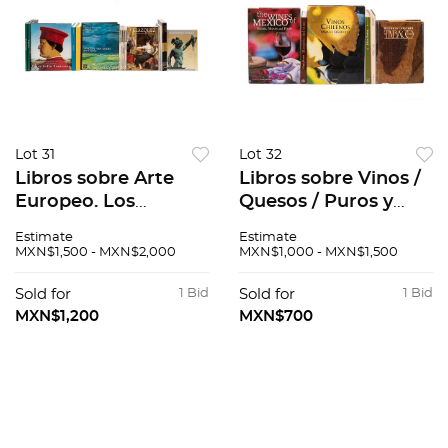
Lot 31
Lot 32
Libros sobre Arte
Libros sobre Vinos /
Europeo. Los
Quesos / Puros y
Grandes de todos los
Tabaco. La
Estimate
Estimate
tiempos. Lorenzo el
Enciclopedia
MXN$1,500 - MXN$2,000
MXN$1,000 - MXN$1,500
Magnífico / Vincent
mundial del queso /
Van Gogh por sí
The Wines of Mexico
Sold for
1 Bid
Sold for
1 Bid
mismo. Piezas: 17.
roots, shoots and
MXN$1,200
MXN$700
fruits.Pzs: 6.