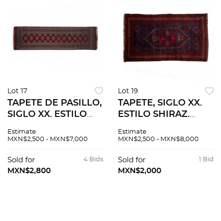
Lot 17
Lot 19
TAPETE DE PASILLO,
TAPETE, SIGLO XX.
SIGLO XX. ESTILO
ESTILO SHIRAZ.
BOKHARA.
Elaborado en lana y
Estimate
Estimate
Elaborado en lana y
algodón. Cuenta con
MXN$2,500 - MXN$7,000
MXN$2,500 - MXN$8,000
algodón. Cuenta con
medallón central.
detalles de pisada de
Decorado con
Sold for
4 Bids
Sold for
1 Bid
elefante.
elementos naturales.
MXN$2,800
MXN$2,000