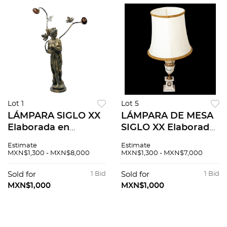
Lot 1
Lot 5
LÁMPARA SIGLO XX
LÁMPARA DE MESA
Elaborada en
SIGLO XX Elaborada
cerámica Cuenta
en mármol blanco
Estimate
Estimate
con figura femenina
veteado y metal
MXN$1,300 - MXN$8,000
MXN$1,300 - MXN$7,000
Decorada con
dorado Cuenta con
elementos
pantalla, fuste a
Sold for
1 Bid
Sold for
1 Bid
arquitectónicos,
manera de jarrón y
MXN$1,000
MXN$1,000
naturales y floral...
dec...