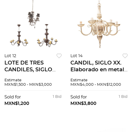
Lot 12
Lot 14
LOTE DE TRES
CANDIL, SIGLO XX.
CANDILES, SIGLO
Elaborado en metal
XX. Elaborados: A)
plateado. Cuenta
Estimate
Estimate
metal con cristal
con 6 brazos
MXN$1,500 - MXN$3,000
MXN$4,000 - MXN$12,000
cortado, B) y C) en
torneados y
metal. Cuentan con
arandelas. Decorado
Sold for
1 Bid
Sold for
1 Bid
brazos torneados y
con elementos
MXN$1,200
MXN$3,800
briseras.
naturales.