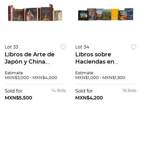
Lot 33
Lot 34
Libros de Arte de
Libros sobre
Japón y China.
Haciendas en
Splendors of
México. Haciendas
Estimate
Estimate
Imperial Japan arts
de México Yucatán /
MXN$3,000 - MXN$4,000
MXN$1,000 - MXN$1,500
og the Meiji Period
El encanto de otros
from the Khalili
tiempos Haciendas
Sold for
14 Bids
Sold for
16 Bids
Collection. Piezas: 18.
de Chihuahua.
MXN$5,500
MXN$4,200
Piezas: 7.