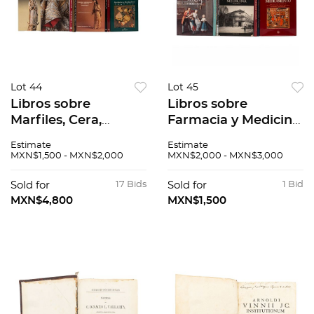
Lot 44
Lot 45
Libros sobre
Libros sobre
Marfiles, Cera,
Farmacia y Medicina.
bordado. Las
Medicina
Estimate
Estimate
vestiduras litúrgicas
Republicana /
MXN$1,500 - MXN$2,000
MXN$2,000 - MXN$3,000
de la catedral
Medicina
Metropolitana de
Prehispánica /
Sold for
17 Bids
Sold for
1 Bid
México / La Cera en
Medicina Virreinal.
MXN$4,800
MXN$1,500
México. Piezas: 8.
Piezas: 7.