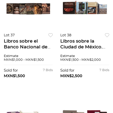
Lot 37
Lot 38
Libros sobre el
Libros sobre la
Banco Nacional de
Ciudad de México.
México. 125 años de
Patio de los Azulejos
Estimate
Estimate
la Banca Serfin /
/ Quintas de
MXN$1,000 - MXN$1,500
MXN$1,500 - MXN$2,000
Casas Señoriales del
Tacubaya / Condesa
Banco Nacional de
Hipódromo. Piezas:
Sold for
7 Bids
Sold for
7 Bids
México. Piezas: 6.
13.
MXN$1,500
MXN$2,500