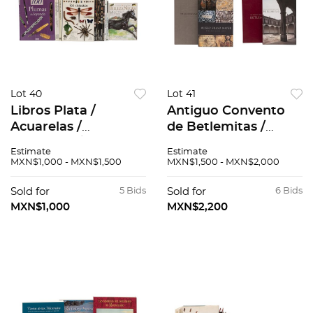
Lot 40
Lot 41
Libros Plata /
Antiguo Convento
Acuarelas /
de Betlemitas /
minerales /
Museo Franz Mayer
Estimate
Estimate
Alfombras, histori y
20 años de arte y
MXN$1,000 - MXN$1,500
MXN$1,500 - MXN$2,000
arte universal.
cultura en México.
Piedras Preciosas.
Piezas: 2.
Sold for
5 Bids
Sold for
6 Bids
Piezas: 14.
MXN$1,000
MXN$2,200