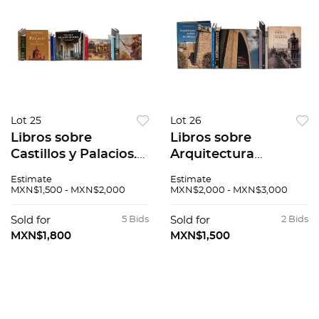
Lot 25
Lot 26
Libros sobre
Libros sobre
Castillos y Palacios.
Arquitectura
Castillos del Valle del
Mexicana. Dos
Estimate
Estimate
Loira / Villas y
miradas a la
MXN$1,500 - MXN$2,000
MXN$2,000 - MXN$3,000
Palacios de Roma /
arquitectura
El Palacio Real de
monumental de
Sold for
5 Bids
Sold for
2 Bids
Aranjuez. Piezas: 15.
México /
MXN$1,800
MXN$1,500
Arquitectura del
Siglo XIX en México.
Pzs: 8.