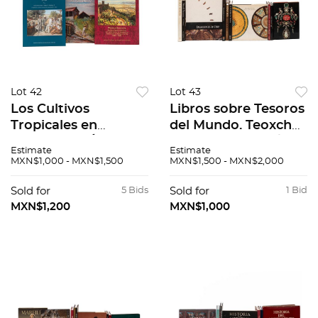
Lot 42
Lot 43
Los Cultivos
Libros sobre Tesoros
Tropicales en
del Mundo. Teoxché
Michoacán. Época
madera de dios /
Estimate
Estimate
colonial y siglo XIX /
Jewelry Through the
MXN$1,000 - MXN$1,500
MXN$1,500 - MXN$2,000
Las Memorias del
ages / Imágenes de
Jardinero de
Oro. Piezas: 11.
Sold for
5 Bids
Sold for
1 Bid
Maximiliano. Piezas:
MXN$1,200
MXN$1,000
3.