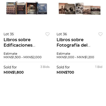
Lot 35
Lot 36
Libros sobre
Libros sobre
Edificaciones
Fotografía del
Mexicanas. El Correo
Mundo.El Imaginario
Estimate
Estimate
en México / El
Colonial. Fotografías
MXN$1,500 - MXN$2,000
MXN$1,000 - MXN$1,200
Palacio de la Escuela
en Filipinas durante
de Medicina. Piezas:
el periodo español
Sold for
3 Bids
Sold for
1 Bid
10.
1860 - 1898. Pzs: 6.
MXN$1,800
MXN$700