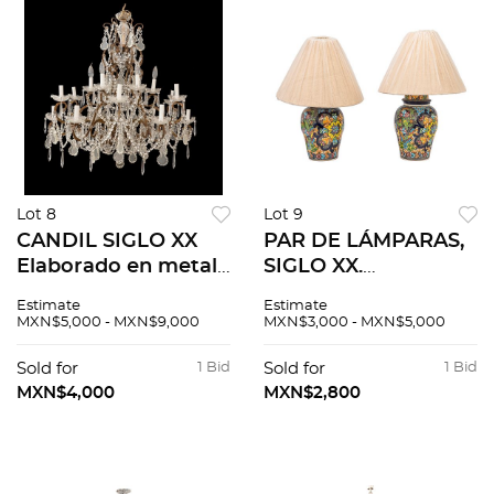
Lot 8
Lot 9
CANDIL SIGLO XX
PAR DE LÁMPARAS,
Elaborado en metal
SIGLO XX.
con decorado de
Elaboradas en
Estimate
Estimate
vidrio cortado
talavera. Cuentan
MXN$5,000 - MXN$9,000
MXN$3,000 - MXN$5,000
Cuenta con briseras,
con par de pantallas
cuentas de vidrio
de tela y diseños
Sold for
1 Bid
Sold for
1 Bid
cortado. Para doce
florales. 49 x 44 cm.
MXN$4,000
MXN$2,800
lu...