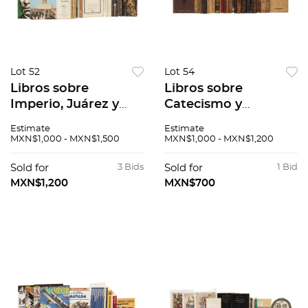
Lot 52
Lot 54
Libros sobre
Libros sobre
Imperio, Juárez y
Catecismo y
Maximiliano. El
Religión.
Estimate
Estimate
Juicio de la Historia
Cristianismo Místico
MXN$1,000 - MXN$1,500
MXN$1,000 - MXN$1,200
Maximiliano, los
/ Manual de Liturgia
hechos frente a
Sagrada / Tesoro del
Sold for
3 Bids
Sold for
1 Bid
nuestro presente.
Sacerdote. Piezas:
MXN$1,200
MXN$700
Pzs: 21.
23.