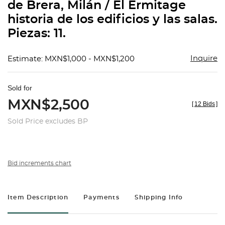
de Brera, Milán / El Ermitage
historia de los edificios y las salas.
Piezas: 11.
Inquire
Estimate: MXN$1,000 - MXN$1,200
Sold for
MXN$2,500
[
12 Bids
]
Sold Price excludes BP
Bid increments chart
Item Description
Payments
Shipping Info