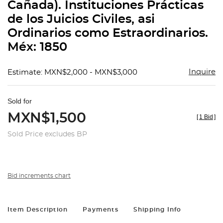
Cañada). Instituciones Prácticas
de los Juicios Civiles, asi
Ordinarios como Estraordinarios.
Méx: 1850
Inquire
Estimate: MXN$2,000 - MXN$3,000
Sold for
MXN$1,500
[
1 Bid
]
Sold Price excludes BP
Bid increments chart
Item Description
Payments
Shipping Info