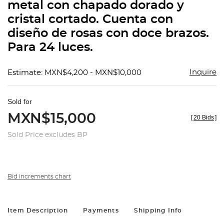
metal con chapado dorado y
cristal cortado. Cuenta con
diseño de rosas con doce brazos.
Para 24 luces.
Inquire
Estimate: MXN$4,200 - MXN$10,000
Sold for
MXN$15,000
[
20 Bids
]
Sold Price excludes BP
Bid increments chart
Item Description
Payments
Shipping Info