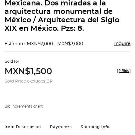
Mexicana. Dos miradas a la
arquitectura monumental de
México / Arquitectura del Siglo
XIX en México. Pzs: 8.
Inquire
Estimate: MXN$2,000 - MXN$3,000
Sold for
MXN$1,500
[
2 Bids
]
Sold Price excludes BP
Bid increments chart
Item Description
Payments
Shipping Info