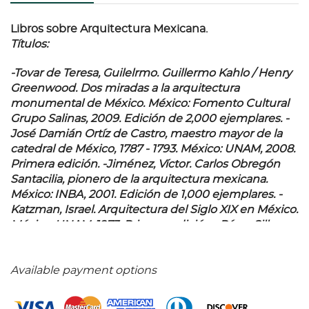
Libros sobre Arquitectura Mexicana.
Títulos:
-Tovar de Teresa, Guilelrmo. Guillermo Kahlo / Henry
Greenwood. Dos miradas a la arquitectura
monumental de México. México: Fomento Cultural
Grupo Salinas, 2009. Edición de 2,000 ejemplares. -
José Damián Ortíz de Castro, maestro mayor de la
catedral de México, 1787 - 1793. México: UNAM, 2008.
Primera edición. -Jiménez, Víctor. Carlos Obregón
Santacilia, pionero de la arquitectura mexicana.
México: INBA, 2001. Edición de 1,000 ejemplares. -
Katzman, Israel. Arquitectura del Siglo XIX en México.
México: UNAM, 1973. Primera edición. -Pérez Siller,
Javier. El Sueño Inconcluso de Émile Bérnard y su
palacio legislativo hoy monumento a la revolución.
México: Artes de México, 2009. Entre otros.
Available payment options
Encuadernados en pasta dura. Total de piezas: 8.