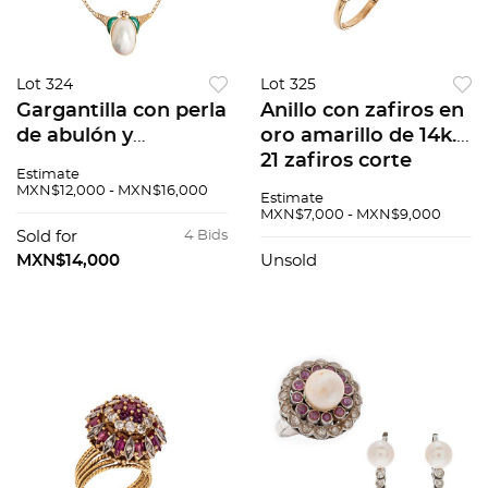
Lot 324
Lot 325
Gargantilla con perla
Anillo con zafiros en
de abulón y
oro amarillo de 14k.
malaquita en oro
21 zafiros corte
Estimate
amarillo de 14k. Peso
redondo. Talla: 8.
MXN$12,000 - MXN$16,000
Estimate
28.9 g.
Peso: 8.5 g.
MXN$7,000 - MXN$9,000
Sold for
4 Bids
MXN$14,000
Unsold