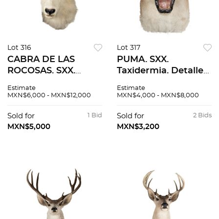
Lot 316
Lot 317
CABRA DE LAS
PUMA. SXX.
ROCOSAS. SXX.
Taxidermia. Detalles
Taxidermia. Detalles
de conservación. 26
Estimate
Estimate
de conservación. 57
cm de altura.
MXN$6,000 - MXN$12,000
MXN$4,000 - MXN$8,000
cm de altura.
Sold for
1 Bid
Sold for
2 Bids
MXN$5,000
MXN$3,200