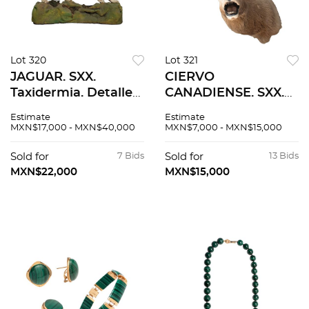
Lot 320
Lot 321
JAGUAR. SXX.
CIERVO
Taxidermia. Detalles
CANADIENSE. SXX.
de conservación.
Taxidermia. Detalles
Estimate
Estimate
Longitud total: 150
de conservación. 125
MXN$17,000 - MXN$40,000
MXN$7,000 - MXN$15,000
cm.
cm de altura.
Sold for
7 Bids
Sold for
13 Bids
MXN$22,000
MXN$15,000