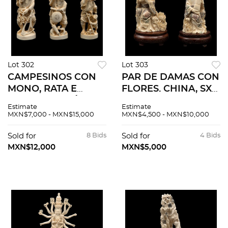
Lot 302
Lot 303
CAMPESINOS CON
PAR DE DAMAS CON
MONO, RATA E
FLORES. CHINA, SXX.
INFANTE. JAPÓN,
Talla en marfil,
Estimate
Estimate
SXX. Talla en marfil,
decoración
MXN$7,000 - MXN$15,000
MXN$4,500 - MXN$10,000
decoración
policroma y tinta
esgrafiada. De12.5 a
negra. 12.5 cm de
Sold for
8 Bids
Sold for
4 Bids
13 cm de alt. Pzas: 3.
altura.
MXN$12,000
MXN$5,000