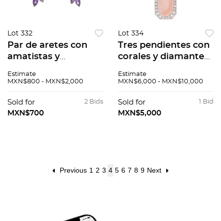
Lot 332
Lot 334
Par de aretes con
Tres pendientes con
amatistas y
corales y diamantes
esmeraldas en plata
en oro al paladio. 3
Estimate
Estimate
.925. Peso: 4.9 g.
corales corte
MXN$800 - MXN$2,000
MXN$6,000 - MXN$10,000
cabujón. Peso:19.3 g.
Sold for
2 Bids
Sold for
1 Bid
MXN$700
MXN$5,000
Previous
1
2
3
4
5
6
7
8
9
Next