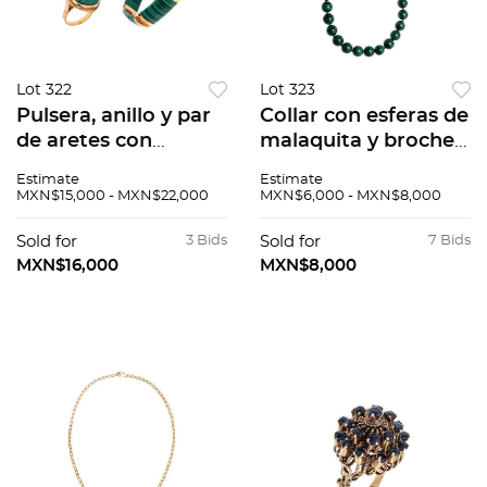
Lot 322
Lot 323
Pulsera, anillo y par
Collar con esferas de
de aretes con
malaquita y broche
malaquita en oro
en oro amarillo de
Estimate
Estimate
amarillo de 14k. Talla:
14k. Peso: 116.0 g.
MXN$15,000 - MXN$22,000
MXN$6,000 - MXN$8,000
6 1/2. Peso 46.4 g.
Sold for
3 Bids
Sold for
7 Bids
MXN$16,000
MXN$8,000