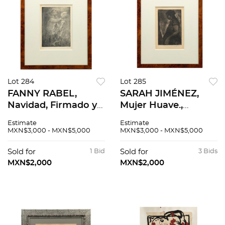
Lot 284
Lot 285
FANNY RABEL,
SARAH JIMÉNEZ,
Navidad, Firmado y
Mujer Huave.,
fechado 1960,
Firmado Grabado al
Estimate
Estimate
Litografía
aguafuerte P. A., 33 x
MXN$3,000 - MXN$5,000
MXN$3,000 - MXN$5,000
intervenida a lápiz,
23 cm
31 x 21 cm
Sold for
1 Bid
Sold for
3 Bids
MXN$2,000
MXN$2,000