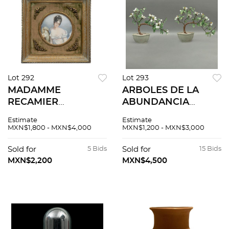
Lot 292
Lot 293
MADAMME
ARBOLES DE LA
RECAMIER
ABUNDANCIA
PRINCIPIOS DEL
ORIGEN ORIENTAL
Estimate
Estimate
SIGLO XX Óleo sobre
SIGLO XX Elaborado
MXN$1,800 - MXN$4,000
MXN$1,200 - MXN$3,000
gutapercha Firmado
en piedras
Mandyk Con marco
semipreciosas Con
Sold for
5 Bids
Sold for
15 Bids
de bronce 9 cm
maceta elaborada
MXN$2,200
MXN$4,500
diametro 23 x 19...
en cerámica 35 c...