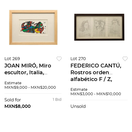
Lot 269
Lot 270
JOAN MIRÓ, Miro
FEDERICO CANTÚ,
escultor, Italia,
Rostros orden
Firmada en placa
alfabético F / Z,
Estimate
Litografía sin
Firmada Litografía
MXN$9,000 - MXN$20,000
Estimate
número de tiraje, 20
25, 47 x 94 cm
MXN$3,000 - MXN$10,000
x 40 cm
Sold for
1 Bid
MXN$8,000
Unsold