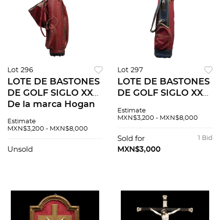
Lot 296
Lot 297
LOTE DE BASTONES
LOTE DE BASTONES
DE GOLF SIGLO XX
DE GOLF SIGLO XX
De la marca Hogan
De la marca Hogan
Estimate
Consta bastones,
Consta de17
MXN$3,200 - MXN$8,000
Estimate
algunos con fundas,
bastones , algunos
MXN$3,200 - MXN$8,000
en diferentes
con fundas, en
Sold for
1 Bid
numeraciones,
diferentes
Unsold
MXN$3,000
recoge pe...
numeraciones y bo...