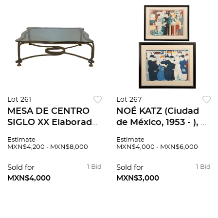
Lot 261
Lot 267
MESA DE CENTRO
NOÉ KATZ (Ciudad
SIGLO XX Elaborada
de México, 1953 - ), a)
en metal con
El hombre y su
Estimate
Estimate
cubierta de vidrio
tiempo b) Sin título,
MXN$4,200 - MXN$8,000
MXN$4,000 - MXN$6,000
Cuenta con cubierta
Firmadas y
irregular,
fechadas91993
Sold for
1 Bid
Sold for
1 Bid
chambrana
Serigrafías, Medidas
MXN$4,000
MXN$3,000
torneada Decorada...
variables