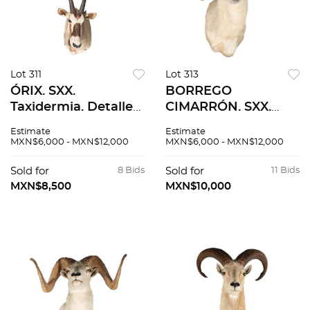
Lot 311
Lot 313
ÓRIX. SXX.
BORREGO
Taxidermia. Detalles
CIMARRÓN. SXX.
de conservación. 154
Taxidermia. Detalles
Estimate
Estimate
cm de altura.
de conservación. 72
MXN$6,000 - MXN$12,000
MXN$6,000 - MXN$12,000
cm de altura.
Sold for
8 Bids
Sold for
11 Bids
MXN$8,500
MXN$10,000