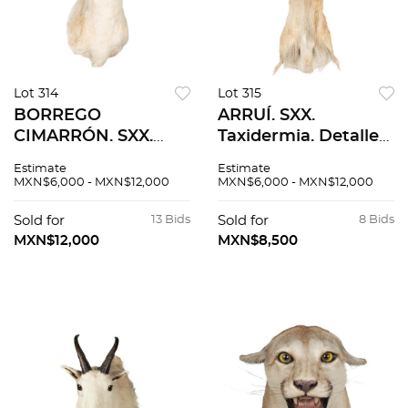
Lot 314
Lot 315
BORREGO
ARRUÍ. SXX.
CIMARRÓN. SXX.
Taxidermia. Detalles
Taxidermia. Detalles
de conservación. 80
Estimate
Estimate
de conservación. 75
cm de altura.
MXN$6,000 - MXN$12,000
MXN$6,000 - MXN$12,000
cm de altura.
Sold for
13 Bids
Sold for
8 Bids
MXN$12,000
MXN$8,500