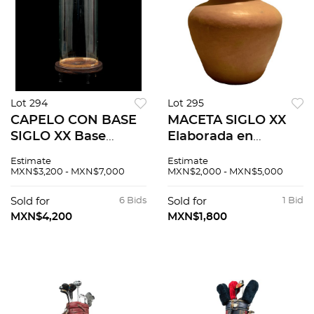
Lot 294
Lot 295
CAPELO CON BASE
MACETA SIGLO XX
SIGLO XX Base
Elaborada en
elaborada en
terracota Diseño
Estimate
Estimate
madera, capelo en
abombado 66 cm
MXN$3,200 - MXN$7,000
MXN$2,000 - MXN$5,000
vidrio transparente
altura Detalles de
Detalles de
conservación, ligeras
Sold for
6 Bids
Sold for
1 Bid
conservación,
lascaduras
MXN$4,200
MXN$1,800
manchas 60 cm de...