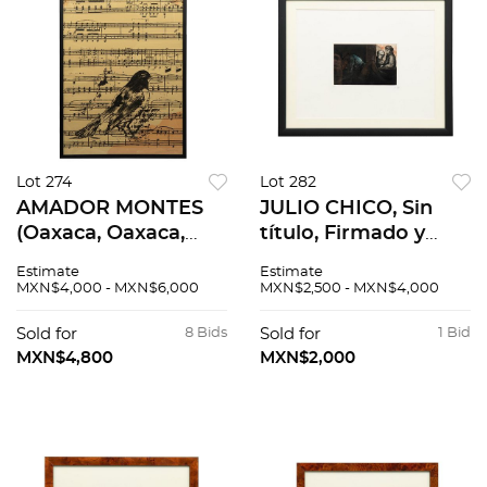
Lot 274
Lot 282
AMADOR MONTES
JULIO CHICO, Sin
(Oaxaca, Oaxaca,
título, Firmado y
1975 - ), Piano II,
fechado 1983,
Estimate
Estimate
Serigrafía 23 / 74, 99
Grabado al
MXN$4,000 - MXN$6,000
MXN$2,500 - MXN$4,000
x 63.5
aguatinta, 19.5 x 12.5
cm
Sold for
8 Bids
Sold for
1 Bid
MXN$4,800
MXN$2,000