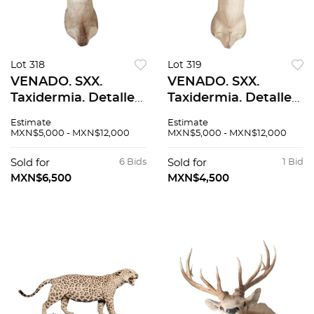
Lot 318
Lot 319
VENADO. SXX.
VENADO. SXX.
Taxidermia. Detalles
Taxidermia. Detalles
de conservación. 119
de conservación. 86
Estimate
Estimate
cm de altura.
cm de altura.
MXN$5,000 - MXN$12,000
MXN$5,000 - MXN$12,000
Sold for
6 Bids
Sold for
1 Bid
MXN$6,500
MXN$4,500