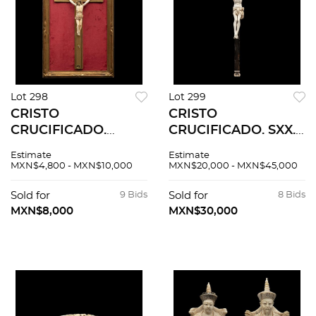
Lot 298
Lot 299
CRISTO
CRISTO
CRUCIFICADO.
CRUCIFICADO. SXX.
PRINC. DEL SXX.
Talla en marfil, cruz
Estimate
Estimate
Talla en marfil, cruz
de madera,
MXN$4,800 - MXN$10,000
MXN$20,000 - MXN$45,000
de madera, acabado
cantoneras de
dorado; enmarcado.
marfil, firmado
Sold for
9 Bids
Sold for
8 Bids
Cristo: 17 x 11.5 cm.
Galgo. Cristo: 27 x 21
MXN$8,000
MXN$30,000
cm.