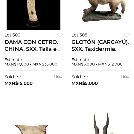
Lot 306
Lot 308
DAMA CON CETRO.
GLOTÓN (CARCAYÚ).
CHINA, SXX. Talla en
SXX. Taxidermia.
marfil, decoración
Detalles de
Estimate
Estimate
tinta negra, firmado;
conservación. 77 cm
MXN$17,000 - MXN$35,000
MXN$6,000 - MXN$12,000
con base de madera.
de longitud.
45 cm de altura.
Sold for
1 Bid
Sold for
1 Bid
MXN$15,000
MXN$5,000