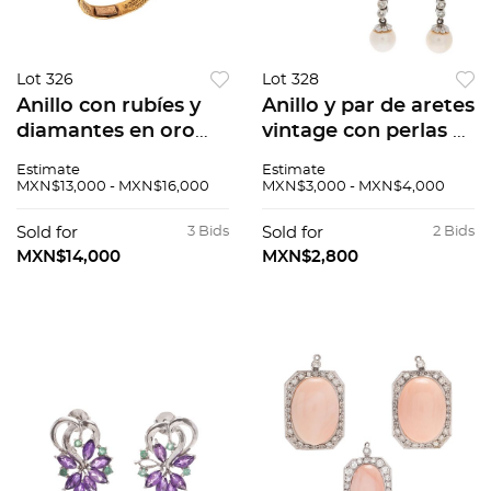
Lot 326
Lot 328
Anillo con rubíes y
Anillo y par de aretes
diamantes en oro
vintage con perlas y
amarillo 18k. 17
diamantes en plata
Estimate
Estimate
rubíes corte marquís
paladio. 5 perlas
MXN$13,000 - MXN$16,000
MXN$3,000 - MXN$4,000
y redondo. 22
cultivadas color
diamantes corte 8 x
crema de 7 y 8 mm.
Sold for
3 Bids
Sold for
2 Bids
8. Talla: 7 1/2.
24 diamantes 8x8.
MXN$14,000
MXN$2,800