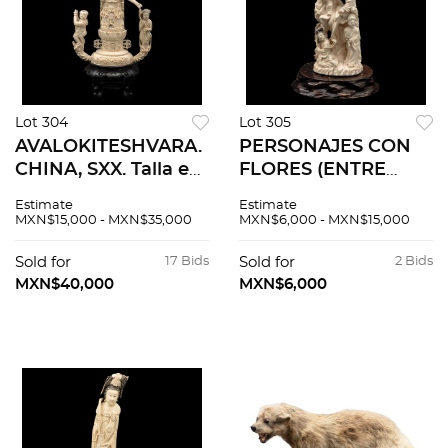
Lot 304
Lot 305
AVALOKITESHVARA.
PERSONAJES CON
CHINA, SXX. Talla en
FLORES (ENTRE
marfil, decoración
ROCAS). CHINA, SXX.
Estimate
Estimate
tinta negra; con base
Talla en marfil,
MXN$15,000 - MXN$35,000
MXN$6,000 - MXN$15,000
de madera. 41.5 cm
decoración tinta
de altura.
negra; con base de
Sold for
17 Bids
Sold for
2 Bids
madera. 23 cm de
MXN$40,000
MXN$6,000
altura.