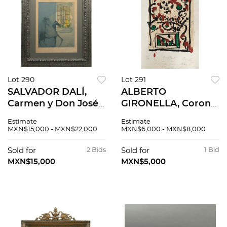
Lot 290
Lot 291
SALVADOR DALÍ,
ALBERTO
Carmen y Don José
GIRONELLA, Corona
huyendo a caballo
real, Firmado y
Estimate
Estimate
de la Ópera, 1970,
fechado 1986,
MXN$15,000 - MXN$22,000
MXN$6,000 - MXN$8,000
Firmada Litografía
Serigrafía sobre
CXVII / CXXV, 64.5 x
papel P. A., 57 x 38
Sold for
2 Bids
Sold for
1 Bid
49.5 cm
cm
MXN$15,000
MXN$5,000