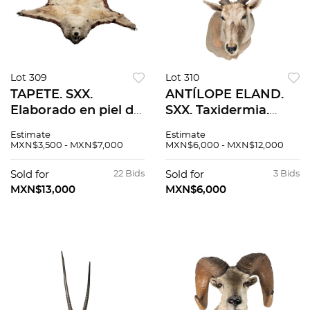
Lot 309
Lot 310
TAPETE. SXX.
ANTÍLOPE ELAND.
Elaborado en piel de
SXX. Taxidermia.
oso pardo. Detalles
Detalles de
Estimate
Estimate
de conservación,
conservación. 120 cm
MXN$3,500 - MXN$7,000
MXN$6,000 - MXN$12,000
desgastes y
de altura.
faltantes. 180 x 130
Sold for
22 Bids
Sold for
3 Bids
cm
MXN$13,000
MXN$6,000
aproximadamente.