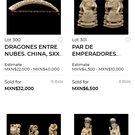
Lot 300
Lot 301
DRAGONES ENTRE
PAR DE
NUBES. CHINA, SXX.
EMPERADORES.
Talla en marfil,
CHINA, SXX. Talla en
Estimate
Estimate
aplicaciones de
marfil, decoración
MXN$22,000 - MXN$40,000
MXN$4,500 - MXN$10,000
simulantes en tonos
esgrafiada, tinta
rojo y azul. 66 cm de
negra, firmados. 13.5
Sold for
6 Bids
Sold for
8 Bids
longitud.
y 14.5 cm de altura.
MXN$32,000
MXN$6,500