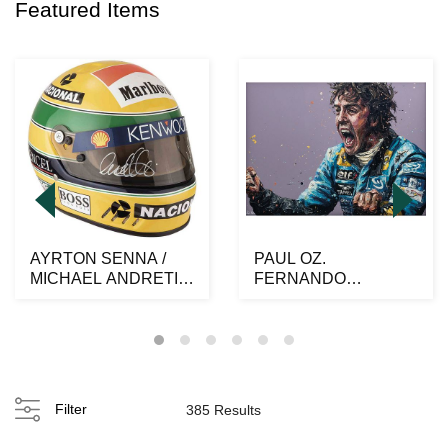
Featured Items
AYRTON SENNA /
PAUL OZ.
MICHAEL ANDRETI,
FERNANDO
DISPLAY HELMET
ALONSO, CAMPEÓN
MARLBORO...
DEL MUNDO. Óleo
sobre...
Filter
385 Results