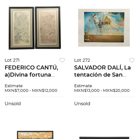
Lot 271
Lot 272
FEDERICO CANTÚ,
SALVADOR DALÍ, La
a)Divina fortuna
tentación de San
b)Fortuna, Firmadas
Antonio, Firmada
Estimate
Estimate
y fechadas 77
Litografía 98 / 199,
MXN$7,000 - MXN$12,000
MXN$13,000 - MXN$20,000
Litografía 100 / 23 y
76 x 55 cm
sin número de tiraje,
Unsold
Unsold
47 x 95 cm