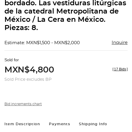
bordado. Las vestiduras litúrgicas
de la catedral Metropolitana de
México / La Cera en México.
Piezas: 8.
Inquire
Estimate: MXN$1,500 - MXN$2,000
Sold for
MXN$4,800
[
17 Bids
]
Sold Price excludes BP
Bid increments chart
Item Description
Payments
Shipping Info