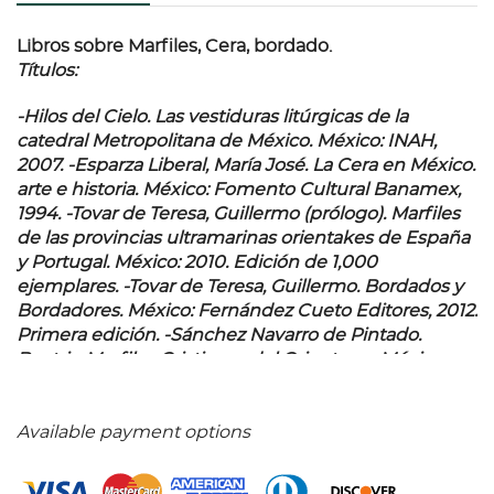
Libros sobre Marfiles, Cera, bordado.
Títulos:
-Hilos del Cielo. Las vestiduras litúrgicas de la
catedral Metropolitana de México. México: INAH,
2007. -Esparza Liberal, María José. La Cera en México.
arte e historia. México: Fomento Cultural Banamex,
1994. -Tovar de Teresa, Guillermo (prólogo). Marfiles
de las provincias ultramarinas orientakes de España
y Portugal. México: 2010. Edición de 1,000
ejemplares. -Tovar de Teresa, Guillermo. Bordados y
Bordadores. México: Fernández Cueto Editores, 2012.
Primera edición. -Sánchez Navarro de Pintado.
Beatriz. Marfiles Cristianos del Oriente en México.
México: Fomento Cultural Banamex, 1986. Entre
otros. Encuadernados en pasta dura. Total de piezas:
8.
Available payment options