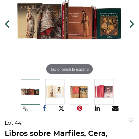
Tap or pinch to expand
Lot 44
to
Libros sobre Marfiles, Cera,
favorit