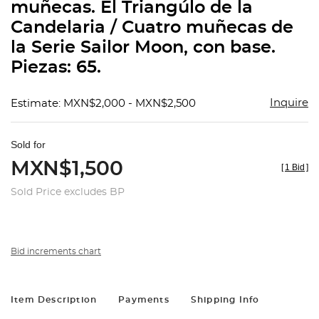
muñecas. El Triangúlo de la
Candelaria / Cuatro muñecas de
la Serie Sailor Moon, con base.
Piezas: 65.
Inquire
Estimate: MXN$2,000 - MXN$2,500
Sold for
MXN$1,500
[
1 Bid
]
Sold Price excludes BP
Bid increments chart
Item Description
Payments
Shipping Info