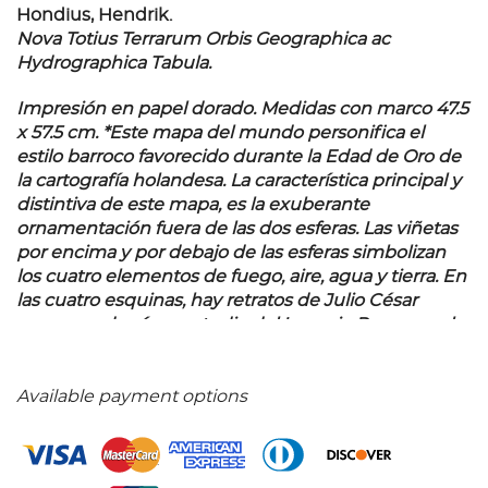
Hondius, Hendrik.
Nova Totius Terrarum Orbis Geographica ac
Hydrographica Tabula.
Impresión en papel dorado. Medidas con marco 47.5
x 57.5 cm. *Este mapa del mundo personifica el
estilo barroco favorecido durante la Edad de Oro de
la cartografía holandesa. La característica principal y
distintiva de este mapa, es la exuberante
ornamentación fuera de las dos esferas. Las viñetas
por encima y por debajo de las esferas simbolizan
los cuatro elementos de fuego, aire, agua y tierra. En
las cuatro esquinas, hay retratos de Julio César
porque ordenó un estudio del Imperio Romano, el
geógrafo del siglo II Claudio Ptolomeo y los dos
primeros editores del atlas, Gerard Mercator y
Jodocus Hondius.
Available payment options