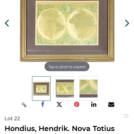
Tap or pinch to expand
Lot 22
to
Hondius, Hendrik. Nova Totius
favorit