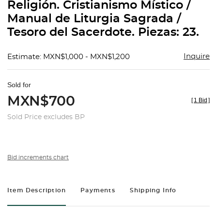
Religión. Cristianismo Místico /
Manual de Liturgia Sagrada /
Tesoro del Sacerdote. Piezas: 23.
Inquire
Estimate: MXN$1,000 - MXN$1,200
Sold for
MXN$700
[
1 Bid
]
Sold Price excludes BP
Bid increments chart
Item Description
Payments
Shipping Info