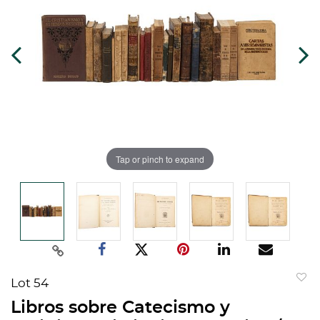
Tap or pinch to expand
Lot 54
to
Libros sobre Catecismo y
favorit