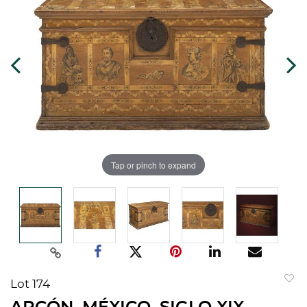
Tap or pinch to expand
Lot 174
to