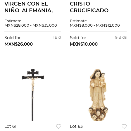
VIRGEN CON EL
CRISTO
NIÑO. ALEMANIA,
CRUCIFICADO.
CA. 1900. Talla en
EUROPA, SIGLO XX.
Estimate
Estimate
marfil con base de
Talla en hueso y
MXN$28,000 - MXN$35,000
MXN$8,000 - MXN$12,000
madera. 19 cm de
placa en marfil
altura.
sobre placa de MDF
Sold for
1 Bid
Sold for
9 Bids
ebonizada.
MXN$26,000
MXN$10,000
Lot 61
Lot 63