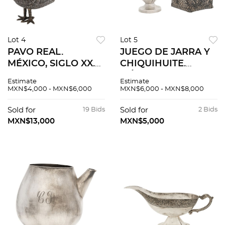
Lot 4
Lot 5
PAVO REAL.
JUEGO DE JARRA Y
MÉXICO, SIGLO XX.
CHIQUIHUITE.
Elaborado en plata
MÉXICO, SIGLO XX.
Estimate
Estimate
TANE, Sterling, ley
Elaborados en plata,
MXN$4,000 - MXN$6,000
MXN$6,000 - MXN$8,000
0.925 a manera de
Sterling, ley 0.925;
pavo real con
uno en MACIEL y
Sold for
19 Bids
Sold for
2 Bids
incrustaciones de
otro en TANE. 408.03
MXN$13,000
MXN$5,000
turquesa.
g.