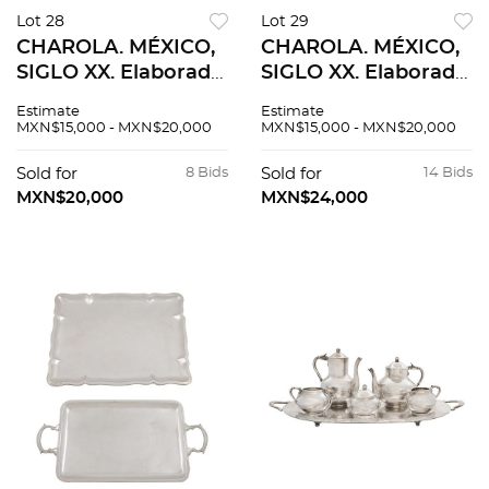
Lot 28
Lot 29
CHAROLA. MÉXICO,
CHAROLA. MÉXICO,
SIGLO XX. Elaborada
SIGLO XX. Elaborada
en plata ORTEGA,
en plata VILLA,
Estimate
Estimate
Sterling, ley 0.925
Sterling, ley 0.925.
MXN$15,000 - MXN$20,000
MXN$15,000 - MXN$20,000
Decorada con
Decorada con
bordes prensados.
bordes prensados.
Sold for
8 Bids
Sold for
14 Bids
36 x 36 cm.
36.5 x 53 cm.
MXN$20,000
MXN$24,000