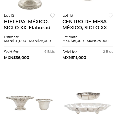
Lot 12
Lot 13
HIELERA. MÉXICO,
CENTRO DE MESA.
SIGLO XX. Elaborada
MÉXICO, SIGLO XX.
en plata TANE,
Elaborado en plata
Estimate
Estimate
Sterling, ley 0.925.
TANE, Sterling, ley
MXN$28,000 - MXN$35,000
MXN$15,000 - MXN$25,000
Decorada con
0.925. Peso: 867.2.
motivos lobulados,
Sold for
6 Bids
Sold for
2 Bids
mascarones y asas
MXN$36,000
MXN$11,000
anilladas.