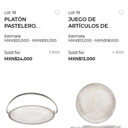
Lot 18
Lot 19
PLATÓN
JUEGO DE
PASTELERO.
ARTÍCULOS DE
MÉXICO, SIGLO XX.
MESA. MÉXICO,
Estimate
Estimate
Elaborado en plata
SIGLO XX.
MXN$20,000 - MXN$30,000
MXN$12,000 - MXN$18,000
SANBORNS, Sterling,
Elaborados en plata
ley 0.925. Decorado
TANE, Sterling, ley
Sold for
5 Bids
Sold for
4 Bids
con bordes
0.925. 3 centros,
MXN$24,000
MXN$13,000
dentados.
mantequillera y
depósito.