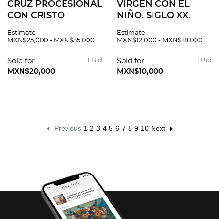
CRUZ PROCESIONAL
VIRGEN CON EL
CON CRISTO
NIÑO. SIGLO XX.
CRUCIFICADO.
Elaborada en
Estimate
Estimate
EUROPA, FINALES
madera emplacada
MXN$25,000 - MXN$35,000
MXN$12,000 - MXN$18,000
DEL SIGLO XIX. Talla
en hueso tallado con
en marfil sobre cruz
detalles entintados.
Sold for
1 Bid
Sold for
1 Bid
laminada en plata de
MXN$20,000
MXN$10,000
baja ley.
Previous
1
2
3
4
5
6
7
8
9
10
Next