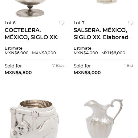
Lot 6
Lot 7
COCTELERA.
SALSERA. MÉXICO,
MÉXICO, SIGLO XX.
SIGLO XX. Elaborada
Elaborada en plata
en plata LILYAN,
Estimate
Estimate
WILLEM SPRATLING,
Sterling, ley 0.925.
MXN$6,000 - MXN$8,000
MXN$4,000 - MXN$6,000
Sterling, ley 0.925.
Decorada con
Peso 447 g.
motivos vegetales y
Sold for
7 Bids
Sold for
1 Bid
detalles
MXN$5,800
MXN$3,000
punzonados.