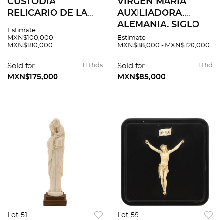
CUSTODIA
VIRGEN MARÍA
RELICARIO DE LA
AUXILIADORA.
VIRGEN DE
ALEMANIA, SIGLO
Estimate
GUADALUPE.
XIX. Elaborada en
MXN$100,000 -
Estimate
MXN$180,000
MXN$88,000 - MXN$120,000
MÉXICO, SIGLO XVIII.
marfil y plata
Elaborada en plata
quintada, ley 0.800.
Sold for
11 Bids
Sold for
1 Bid
fundida, labrada,
Peso total: 1,470.3 g.
MXN$175,000
MXN$85,000
cincelada y repujada.
Lot 51
Lot 59