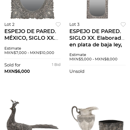
Lot 2
Lot 3
ESPEJO DE PARED.
ESPEJO DE PARED.
MÉXICO, SIGLO XX.
SIGLO XX. Elaborado
Elaborado con
en plata de baja ley,
Estimate
camisa de plata,
fundida, labrada,
MXN$7,000 - MXN$10,000
Estimate
Sterling, ley 0.925,
cincelada y repujada
MXN$5,000 - MXN$8,000
repujada sobre
con luna irregular.
Sold for
1 Bid
marco de madera
58 x 25 cm.
MXN$6,000
Unsold
con luna oval.