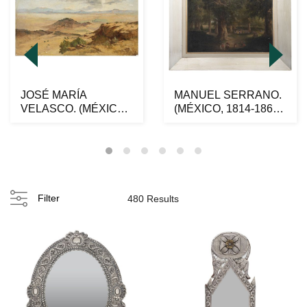
JOSÉ MARÍA
MANUEL SERRANO.
VELASCO. (MÉXICO,
(MÉXICO, 1814-1867).
1840-1912) PAISAJE.
ROTONDA DEL
Óleo s...
BOSQUE...
Filter
480 Results