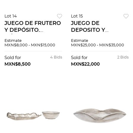
Lot 14
Lot 15
JUEGO DE FRUTERO
JUEGO DE
Y DEPÓSITO.
DEPOSITO Y
MÉXICO, SIGLO XX.
CENTRO DE MESA.
Estimate
Estimate
Elaborados en plata
MÉXICO, SIGLO XX.
MXN$8,000 - MXN$15,000
MXN$25,000 - MXN$35,000
Sterling, ley 0.925;
Elaborados en plata
uno en AVM y otro
Sterling, ley 0.925;
Sold for
4 Bids
Sold for
2 Bids
en SANBORNS.
uno en JR y otro en
MXN$8,500
MXN$22,000
TANE.