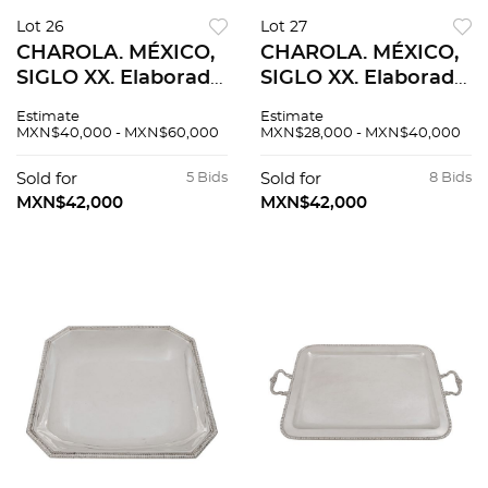
Lot 26
Lot 27
CHAROLA. MÉXICO,
CHAROLA. MÉXICO,
SIGLO XX. Elaborada
SIGLO XX. Elaborada
en plata TANE,
en plata TANE,
Estimate
Estimate
Sterling, ley 0.925.
Sterling, ley 0.925
MXN$40,000 - MXN$60,000
MXN$28,000 - MXN$40,000
Peso: 2,874 g. 43 x 59
Peso: 2,122.3 g. 35 x 51
cm.
cm.
Sold for
5 Bids
Sold for
8 Bids
MXN$42,000
MXN$42,000