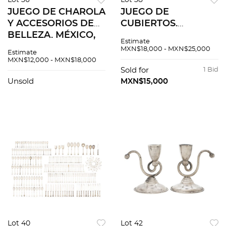
Lot 36
Lot 38
JUEGO DE CHAROLA
JUEGO DE
Y ACCESORIOS DE
CUBIERTOS.
BELLEZA. MÉXICO,
INGLATERRA Y
Estimate
SIGLO XX. Espejo,
MÉXICO, SIGLOS XIX
MXN$18,000 - MXN$25,000
Estimate
abotonador, punzón,
Y XX. Elaborados en
MXN$12,000 - MXN$18,000
pulidor de uñas y
plata y metal
Sold for
1 Bid
charola en plata
plateado. Piezas: 77.
Unsold
MXN$15,000
Sterling.
Lot 40
Lot 42