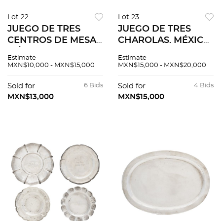
Lot 22
Lot 23
JUEGO DE TRES
JUEGO DE TRES
CENTROS DE MESA.
CHAROLAS. MÉXICO,
MÉXICO, SIGLO XX.
SIGLO XX.
Estimate
Estimate
Elaborados en plata
Elaboradas en plata
MXN$10,000 - MXN$15,000
MXN$15,000 - MXN$20,000
Sterling, ley 0.925;
TANE, Sterling, ley
uno en TANE y otro
0.925.
Sold for
6 Bids
Sold for
4 Bids
en SANBORNS.
MXN$13,000
MXN$15,000