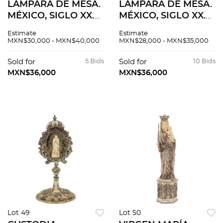
LÁMPARA DE MESA.
LÁMPARA DE MESA.
MÉXICO, SIGLO XX.
MÉXICO, SIGLO XX.
Elaborada en plata
Elaborada en plata
Estimate
Estimate
MARMOLEJO,
MARMOLEJO,
MXN$30,000 - MXN$40,000
MXN$28,000 - MXN$35,000
Sterling, ley 0.925
Sterling, ley 0.925
con pantalla en
con pantalla en
Sold for
5 Bids
Sold for
10 Bids
cartoncillo. Peso
cartoncillo. Peso
MXN$36,000
MXN$36,000
plata 3,070 g.
plata 2,944 g.
Lot 49
Lot 50