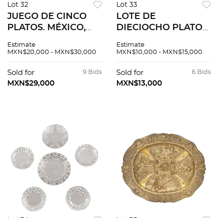
Lot 32
Lot 33
JUEGO DE CINCO
LOTE DE
PLATOS. MÉXICO,
DIECIOCHO PLATOS.
SIGLO XIX.
EUROPA, SIGLO XIX.
Estimate
Estimate
Elaborados en plata
Elaborados en plata
MXN$20,000 - MXN$30,000
MXN$10,000 - MXN$15,000
fundida, labrada y
fundida, labrada y
cincelada con marca
cincelada. Peso:
Sold for
9 Bids
Sold for
6 Bids
GNZ del ensayador
1,000.5 g.
MXN$29,000
MXN$13,000
DIEGO GONZÁLEZ
DE LA CUEVA. con