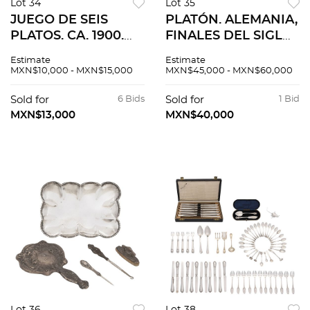
Lot 34
Lot 35
JUEGO DE SEIS
PLATÓN. ALEMANIA,
PLATOS. CA. 1900.
FINALES DEL SIGLO
Elaborados en plata.
XIX. Elaborado en
Estimate
Estimate
Decorados con
plata fundida,
MXN$10,000 - MXN$15,000
MXN$45,000 - MXN$60,000
motivos vegetales
labrada, cincelada y
calados. 19 cm. de
vermeil. Decorado
Sold for
6 Bids
Sold for
1 Bid
diámetro
con relieve de
MXN$13,000
MXN$40,000
(dimensiónes
amorcillos.
máximas )