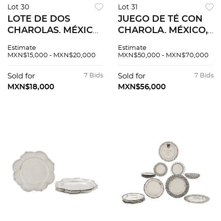
Lot 30
Lot 31
LOTE DE DOS
JUEGO DE TÉ CON
CHAROLAS. MÉXICO,
CHAROLA. MÉXICO,
SIGLO XX.
SIGLO XX. Elaborado
Estimate
Estimate
Elaboradas en plata
en plata SANBORNS,
MXN$15,000 - MXN$20,000
MXN$50,000 - MXN$70,000
VILLA y ORTEGA,
Sterling, ley 0.925.
Sterling, ley 0.925.
Piezas 6.
Sold for
7 Bids
Sold for
7 Bids
MXN$18,000
MXN$56,000