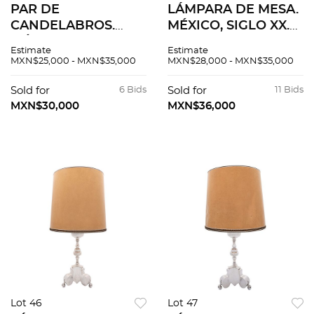
PAR DE
LÁMPARA DE MESA.
CANDELABROS.
MÉXICO, SIGLO XX.
MÉXICO, SIGLO XX.
Elaborada en plata
Estimate
Estimate
Elaborado en plata
MARMOLEJO,
MXN$25,000 - MXN$35,000
MXN$28,000 - MXN$35,000
PLATEROS, Sterling,
Sterling, ley 0.925
ley 0.925. Para tres
con pantalla en
Sold for
6 Bids
Sold for
11 Bids
luces.
cartoncillo. Peso
MXN$30,000
MXN$36,000
plata 2,948 g.
Lot 46
Lot 47