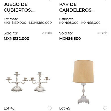
JUEGO DE
PAR DE
CUBIERTOS.
CANDELEROS.
MÉXICO, SIGLO XX.
MÉXICO, SIGLO XX.
Estimate
Estimate
220 elaborados en
Elaborados en plata
MXN$130,000 - MXN$180,000
MXN$6,000 - MXN$8,000
plata PESA, Sterling,
MRR, Sterling, ley
ley 0.925 y uno
0.925. Peso: 516.
Sold for
3 Bids
Sold for
4 Bids
elaborado en alpaca.
MXN$132,000
MXN$6,500
Piezas 222.
Lot 43
Lot 45