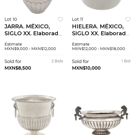
Lot 10
Lot 11
JARRA. MÉXICO,
HIELERA. MÉXICO,
SIGLO XX. Elaborada
SIGLO XX. Elaborada
en plata TANE,
en plata TANE,
Estimate
Estimate
Sterling, ley 0.925.
Sterling, ley 0.925.
MXN$9,000 - MXN$12,000
MXN$12,000 - MXN$18,000
Dercorada con
Peso: 757.5 g.
motivos lobulados.
Sold for
2 Bids
Sold for
1 Bid
MXN$8,500
MXN$10,000