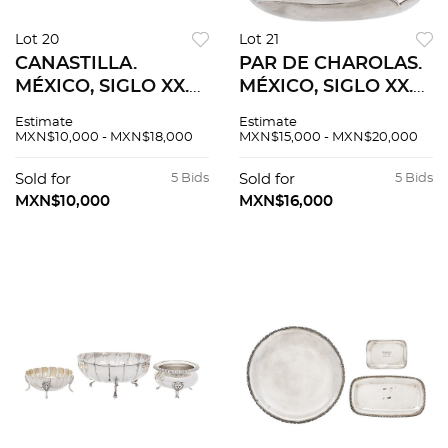
Lot 20
Lot 21
CANASTILLA.
PAR DE CHAROLAS.
MÉXICO, SIGLO XX.
MÉXICO, SIGLO XX.
Elaborada en plata
Elaboradas en plata
Estimate
Estimate
ORTEGA, Sterling,
SANBORNS, Sterling,
MXN$10,000 - MXN$18,000
MXN$15,000 - MXN$20,000
ley 0.925. Peso: 794.3
ley 0.925. 28 x 32 cm.
g.
( dimensiones
Sold for
5 Bids
Sold for
5 Bids
máximas ).
MXN$10,000
MXN$16,000