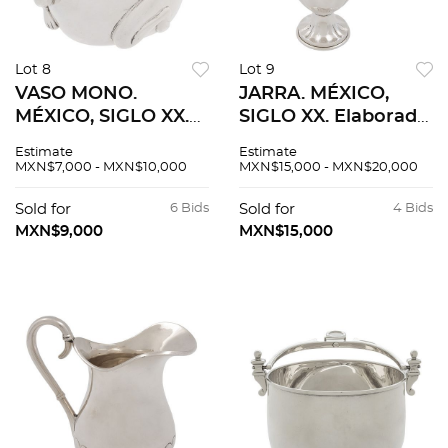
Lot 8
Lot 9
VASO MONO.
JARRA. MÉXICO,
MÉXICO, SIGLO XX.
SIGLO XX. Elaborada
Elaborado en plata
en plata TANE,
Estimate
Estimate
Sterling, ley 0.925 a
Sterling, ley 0.925.
MXN$7,000 - MXN$10,000
MXN$15,000 - MXN$20,000
manera de mono.
Peso: 611 g. 10 cm de
Sold for
6 Bids
Sold for
4 Bids
altura.
MXN$9,000
MXN$15,000