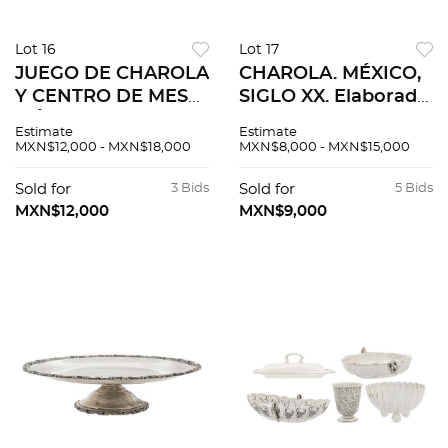
Lot 16
Lot 17
JUEGO DE CHAROLA
CHAROLA. MÉXICO,
Y CENTRO DE MESA.
SIGLO XX. Elaborada
MÉXICO, SIGLO XX.
en plata MORENO,
Estimate
Estimate
Elaboradas en plata
Sterling, ley 0.925.
MXN$12,000 - MXN$18,000
MXN$8,000 - MXN$15,000
Sterling, ley 0.925;
Peso: 713.1 g 25 x 25
uno en MRA y otro
cm.
Sold for
3 Bids
Sold for
5 Bids
en MRR.
MXN$12,000
MXN$9,000