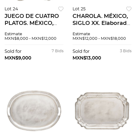
Lot 24
Lot 25
JUEGO DE CUATRO
CHAROLA. MÉXICO,
PLATOS. MÉXICO,
SIGLO XX. Elaborada
SIGLO XX.
en plata AMA,
Estimate
Estimate
Elaborados en plata
Sterling, ley 0.925.
MXN$8,000 - MXN$12,000
MXN$12,000 - MXN$18,000
Sterling, ley 0.925;
dos en SANBORNS y
Sold for
7 Bids
Sold for
3 Bids
uno en CARAL.
MXN$9,000
MXN$13,000