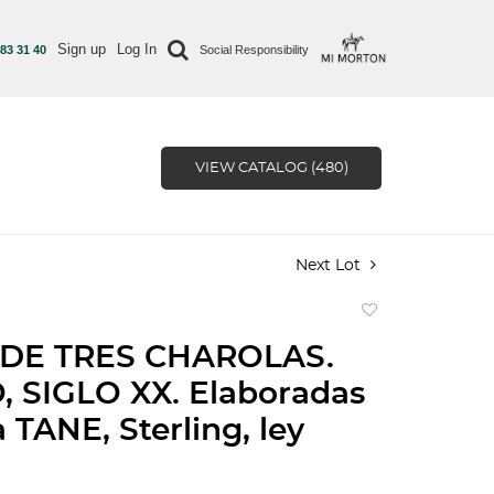
Sign up
Log In
 83 31 40
Social Responsibility
VIEW CATALOG (480)
Next Lot
Add
to
DE TRES CHAROLAS.
favorite
 SIGLO XX. Elaboradas
 TANE, Sterling, ley