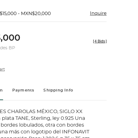
Inquire
$15,000 - MXN$20,000
,000
[
4 Bids
]
udes BP
art
on
Payments
Shipping Info
ES CHAROLAS MÉXICO, SIGLO XX
plata TANE, Sterling, ley 0.925 Una
bordes lobulados, otra con bordes
una más con logotipo del INFONAVIT