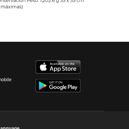
nservación Peso: 1,202.6 g 35 x 35 cm
 máximas)
mobile
Language