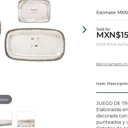
Estimate: MXN
Sold for
MXN$15
Sold Price excl
Bid increments ch
Item Descripti
 zoom
JUEGO DE TR
Elaboradas en 
decorada con 
punteados y 