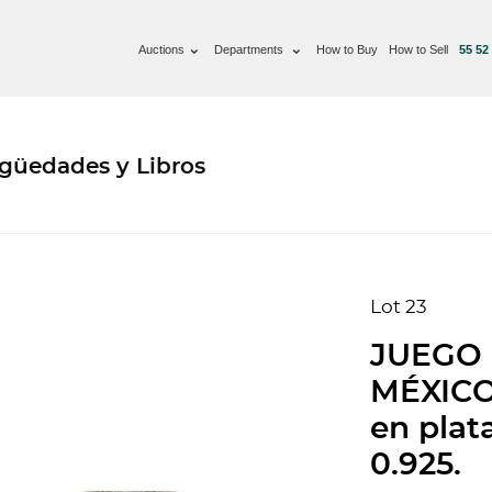
Auctions
Departments
How to Buy
How to Sell
55 52
güedades y Libros
Lot 23
JUEGO 
MÉXICO,
en plata
0.925.