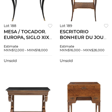
Lot 188
Lot 189
MESA / TOCADOR.
ESCRITORIO
EUROPA, SIGLO XIX.
BONHEUR DU JOUR.
Elaborado en
FRANCIA, SIGLO XIX.
Estimate
Estimate
madera ebonizada
Estilo LUIS XV.
MXN$12,000 - MXN$18,000
MXN$16,000 - MXN$26,000
con marquetería y
Elaborado en
aplicaciones de
madera enchapada
Unsold
Unsold
metal dorado. 75 x
con marquetería
62 x 44 cm.
geométrica.