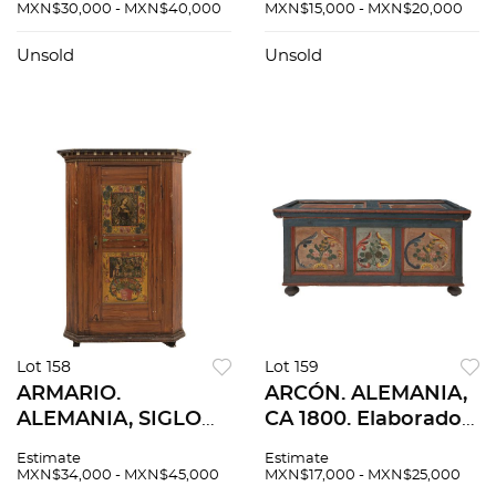
madera tallada con
SIGLO XX. Estilo
MXN$30,000 - MXN$40,000
MXN$15,000 - MXN$20,000
marquetería. Cuenta
GRÜNDERZEIT.
con puertas
Elaborado en
Unsold
Unsold
abatibles y forro de
madera enchapada.
textil rojo.
Cuenta con puertas
abatibles.
Lot 158
Lot 159
ARMARIO.
ARCÓN. ALEMANIA,
ALEMANIA, SIGLO
CA 1800. Elaborado
XX. Elaborado en
en madera
Estimate
Estimate
madera
policromada con
MXN$34,000 - MXN$45,000
MXN$17,000 - MXN$25,000