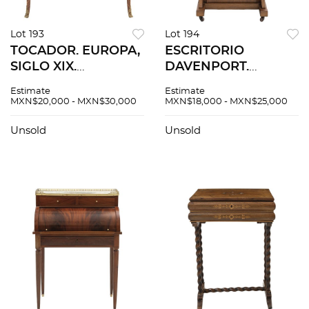
Lot 193
Lot 194
TOCADOR. EUROPA,
ESCRITORIO
SIGLO XIX.
DAVENPORT.
Elaborado en
INGLATERRA, CA.
Estimate
Estimate
madera enchapada
1900. Elaborado en
MXN$20,000 - MXN$30,000
MXN$18,000 - MXN$25,000
con marquetería
madera enchapada
floral, aplicaciones
con marquetería.
Unsold
Unsold
de bronce y luna
rectangular.