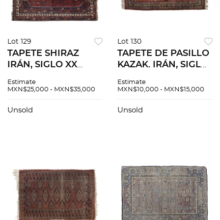
Lot 129
Lot 130
TAPETE SHIRAZ
TAPETE DE PASILLO
IRÁN, SIGLO XX
KAZAK. IRÁN, SIGLO
Elaborado en fibras
XX. Anudado a mano
Estimate
Estimate
de lana y algodón en
con fibras de lana y
MXN$25,000 - MXN$35,000
MXN$10,000 - MXN$15,000
tonos naranjas,
algodón en tonos
rojos, azules y
rojizos, beiges azules
Unsold
Unsold
blancos.
y negros.