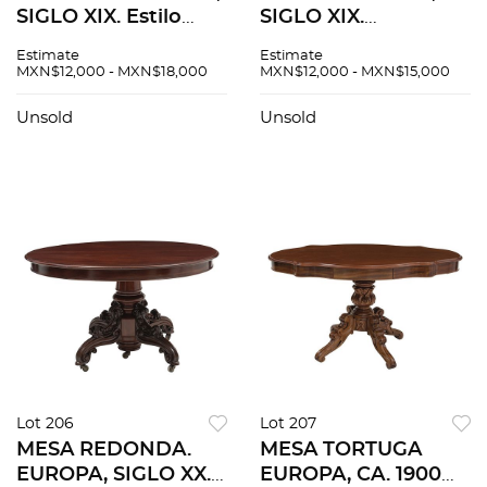
SIGLO XIX. Estilo
SIGLO XIX.
VICTORIANO.
Elaborado en
Estimate
Estimate
Elaborada en
madera. Cuenta con
MXN$12,000 - MXN$18,000
MXN$12,000 - MXN$15,000
madera Cuenta con
tapa abatible.
mecanismo
Decorado con
Unsold
Unsold
extensible de
motivos
manivela y soportes
geométricos.
con ruedas.
Lot 206
Lot 207
MESA REDONDA.
MESA TORTUGA
EUROPA, SIGLO XX.
EUROPA, CA. 1900