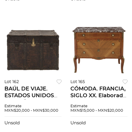
Cuenta con
con motivos
compartimiento
vegetales y
interno. 69 x 122 x 67
amorcillos.
cm.
Lot 162
Lot 165
BAÚL DE VIAJE.
CÓMODA. FRANCIA,
ESTADOS UNIDOS
SIGLO XX. Elaborada
DE AMÉRICA,
en madera
Estimate
Estimate
PRINCIPIOS DEL
enchapada con
MXN$20,000 - MXN$30,000
MXN$15,000 - MXN$20,000
SIGLO XX. Elaborado
aplicaciones de
en madera, cuero y
bronce y cubierta de
Unsold
Unsold
metal.
mármol rosa