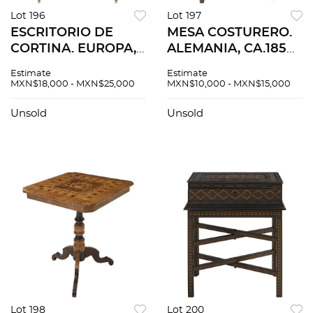
Lot 196
Lot 197
ESCRITORIO DE
MESA COSTURERO.
CORTINA. EUROPA,
ALEMANIA, CA.1850.
SIGLO XX. Elaborado
Estilo BIEDERMEIER.
Estimate
Estimate
en madera
Elaborada en
MXN$18,000 - MXN$25,000
MXN$10,000 - MXN$15,000
enchapada,
madera con
aplicaciones de
marquetería floral y
Unsold
Unsold
bronce dorado y
aplicaciones de
cubierta de mármol
madreperla.
blanco.
Lot 198
Lot 200