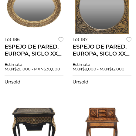
Lot 186
Lot 187
ESPEJO DE PARED.
ESPEJO DE PARED.
EUROPA, SIGLO XX.
EUROPA, SIGLO XX.
Elaborado en
Elaborado en latón
Estimate
Estimate
madera tallada con
con aplicaciones de
MXN$20,000 - MXN$30,000
MXN$8,000 - MXN$12,000
luna oval biselada.
pasta tipo carey y
Decorado con
luna circular
Unsold
Unsold
motivos vegetales.
biselada. 29 x 29 cm.