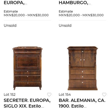
EUROPA,
HAMBURGO,
PRINCIPIOS DEL
ALEMANIA, FINALES
Estimate
Estimate
SIGLO XX. Elaborado
DEL SIGLO XVIII.
MXN$20,000 - MXN$30,000
MXN$20,000 - MXN$30,000
en madera laqueada
Elaborado en
con marquetería
madera enchapada
Unsold
Unsold
floral, aplicaciones
con marquetería y
de bronce.
aplicaciones de
metal.
Lot 152
Lot 154
SECRETER. EUROPA,
BAR. ALEMANIA, CA.
SIGLO XIX. Estilo
1900. Estilo