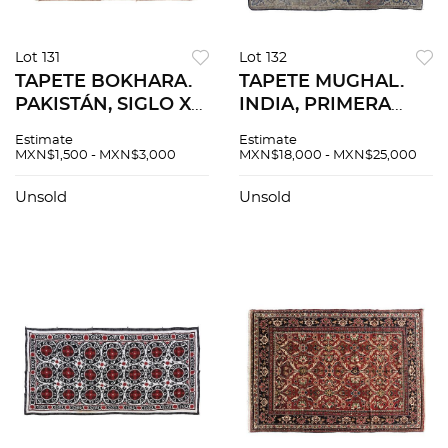
Lot 131
Lot 132
TAPETE BOKHARA.
TAPETE MUGHAL.
PAKISTÁN, SIGLO XX.
INDIA, PRIMERA
Elaborado en fibras
MITAD DEL SIGLO
Estimate
Estimate
de lana y algodón en
XVII. Elaborado en
MXN$1,500 - MXN$3,000
MXN$18,000 - MXN$25,000
tonos rojos, azules y
fibras de lana y
beiges. 64 x 100 cm.
algodón en tonos
Unsold
Unsold
rojos, azules, ocres y
verdes.