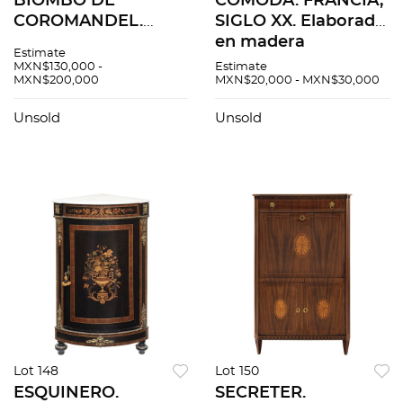
BIOMBO DE
CÓMODA. FRANCIA,
COROMANDEL.
SIGLO XX. Elaborada
ASIA, SIGLO XIX.
en madera
Estimate
Elaborado a ocho
ebonizada con
MXN$130,000 -
Estimate
MXN$200,000
MXN$20,000 - MXN$30,000
hojas de doble vista
aplicaciones de
en madera
bronce y pasta tipo
Unsold
Unsold
policromada,
carey con cubierta
laqueada y
de mármol blanco.
esmaltada.
Lot 148
Lot 150
ESQUINERO.
SECRETER.