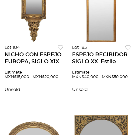
Lot 184
Lot 185
NICHO CON ESPEJO.
ESPEJO RECIBIDOR.
EUROPA, SIGLO XIX.
SIGLO XX. Estilo
Talla en madera
BIEDERMEIER.
Estimate
Estimate
recubierta con hoja
Elaborado en
MXN$15,000 - MXN$20,000
MXN$40,000 - MXN$50,000
de oro y luna
madera con luna
rectangular biselada.
rectangular biselada.
Unsold
Unsold
Decorado motivos
235 x 128.5 cm.
vegetales