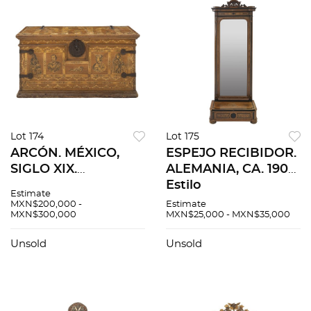
Lot 174
Lot 175
ARCÓN. MÉXICO,
ESPEJO RECIBIDOR.
SIGLO XIX.
ALEMANIA, CA. 1900.
Elaborado en
Estilo
Estimate
madera con
GRÜNDERZEIT.
MXN$200,000 -
Estimate
MXN$300,000
MXN$25,000 - MXN$35,000
marquetería
Elaborado a dos
entintada y
cuerpos en madera
Unsold
Unsold
aplicaciones de
enchapada con luna
hierro forjado.
rectangular.
Decorado con
personajes.