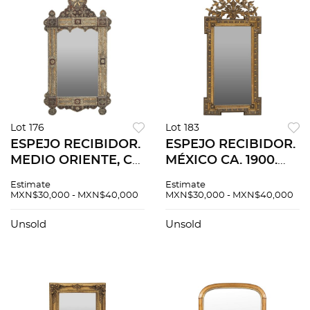
Lot 176
Lot 183
ESPEJO RECIBIDOR.
ESPEJO RECIBIDOR.
MEDIO ORIENTE, CA.
MÉXICO CA. 1900.
1900. Elaborado en
Elaborado en
Estimate
Estimate
madera con
madera tallada y
MXN$30,000 - MXN$40,000
MXN$30,000 - MXN$40,000
aplicaciones de latón
dorada con luna
niquelado, hueso
rectangular biselada.
Unsold
Unsold
esgrafiado.
Decorado motivos
arquitectónicos