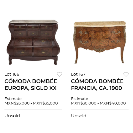
veteado.
Lot 166
Lot 167
CÓMODA BOMBÉE
CÓMODA BOMBÉE
EUROPA, SIGLO XX
FRANCIA, CA. 1900
En madera con
Elaborada en
Estimate
Estimate
aplicaciones de
madera con
MXN$26,000 - MXN$35,000
MXN$30,000 - MXN$40,000
metal y cubierta de
marquetería floral,
mármol rosa Cuenta
aplicaciones de
Unsold
Unsold
con diez cajones con
bronce plateado y
tiradores.
cubierta de már...