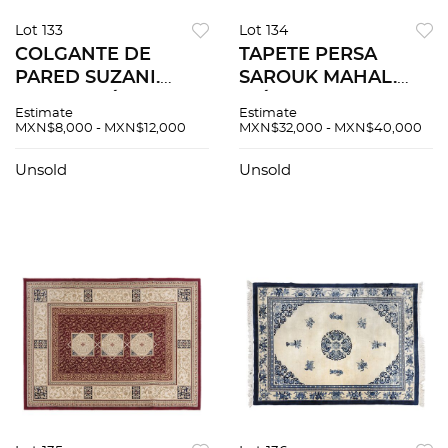
Lot 133
Lot 134
COLGANTE DE
TAPETE PERSA
PARED SUZANI.
SAROUK MAHAL.
UZBEKISTÁN, SIGLO
IRÁN. CA. 1900.
Estimate
Estimate
XX. Elaborado en
Anudado a mano.
MXN$8,000 - MXN$12,000
MXN$32,000 - MXN$40,000
fibras de algodón
con fibras de lana en
bordadas. Decorado
base de algodón
Unsold
Unsold
con medallones y
entintadas con
motivos
colorantes
geométricos.
vegetales.