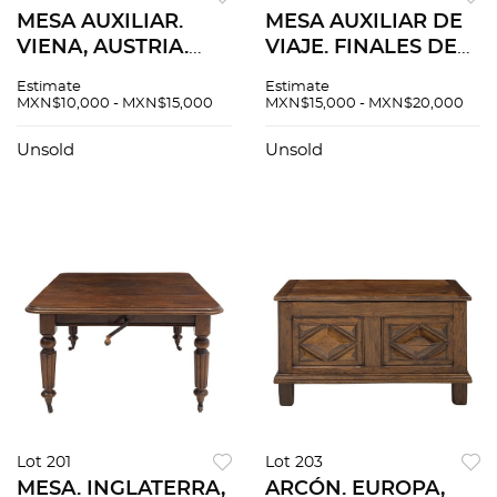
MESA AUXILIAR.
MESA AUXILIAR DE
VIENA, AUSTRIA.
VIAJE. FINALES DEL
SIGLO XIX.
SIGLO XIX.
Estimate
Estimate
Elaborada en
Elaborada a tres
MXN$10,000 - MXN$15,000
MXN$15,000 - MXN$20,000
madera enchapada
cuerpos en madera
con marquetería
ebonizada. Cuenta
Unsold
Unsold
geométrica.
con caja y soporte
Decorada con
desmontables.
motivos orgánicos.
Lot 201
Lot 203
MESA. INGLATERRA,
ARCÓN. EUROPA,