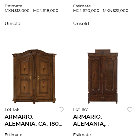
LOUIS PHILIPPE.
BIEDERMEIER.
Estimate
Estimate
Elaborado en
Elaborado en
MXN$13,000 - MXN$18,000
MXN$20,000 - MXN$25,000
madera con
madera enchapada
aplicaciones de
con aplicaciones de
Unsold
Unsold
madreperla. Cuenta
madreperla. Cuenta
con cuatro cajones.
con 4 cajones.
Lot 156
Lot 157
ARMARIO.
ARMARIO.
ALEMANIA, CA. 1800.
ALEMANIA,
Elaborado en
PRINCIOS DEL
Estimate
Estimate