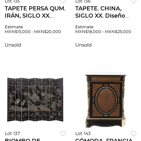
Lot 135
Lot 136
TAPETE PERSA QUM.
TAPETE. CHINA,
IRÁN, SIGLO XX.
SIGLO XX. Diseño
Elaborado en fibras
PEKÍN. Elaborado a
Estimate
Estimate
sintéticas en tonos
máquina en fibras
MXN$15,000 - MXN$20,000
MXN$18,000 - MXN$25,000
rojos, azules, beiges.
de lana en tonos
Decorado con
blancos y azules.
Unsold
Unsold
cenefa, motivos
Decorado con
vegetales
motivos orgánicos.
Lot 137
Lot 143