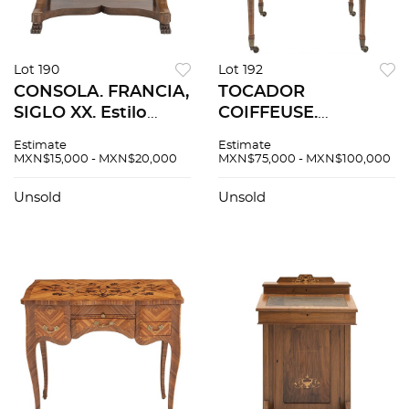
Lot 190
Lot 192
CONSOLA. FRANCIA,
TOCADOR
SIGLO XX. Estilo
COIFFEUSE.
IMPERIO. Elaborado
INGLATERRA, CA.
Estimate
Estimate
en madera
1920. Elaborado en
MXN$15,000 - MXN$20,000
MXN$75,000 - MXN$100,000
enchapada con
madera enchapada
cubierta de mármol
con aplicaciones de
Unsold
Unsold
negro. Cuenta con
porcelana y cristal al
cajón y repisa.
interior.