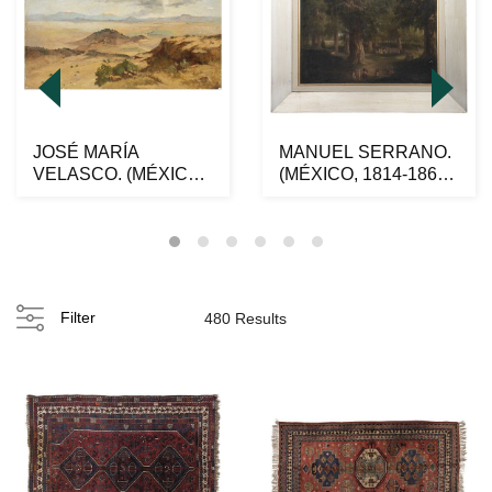
JOSÉ MARÍA
MANUEL SERRANO.
VELASCO. (MÉXICO,
(MÉXICO, 1814-1867).
1840-1912) PAISAJE.
ROTONDA DEL
Óleo s...
BOSQUE...
Filter
480 Results