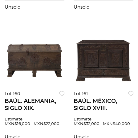
policromada. Cuenta
herrajes. Cuenta con
con puerta abatible
compartimiento
Unsold
Unsold
y entrepaños.
interno. Decorado
Decorado con
motivos vegetales.
motivos florales.
Lot 160
Lot 161
BAÚL. ALEMANIA,
BAÚL. MÉXICO,
SIGLO XIX.
SIGLO XVIII.
Elaborado en
Elaborado en
Estimate
Estimate
madera con
madera tallada.
MXN$16,000 - MXN$22,000
MXN$32,000 - MXN$40,000
aplicaciones de
Cuenta con un cajón
hierro forjado.
inferior. Decorado
Unsold
Unsold