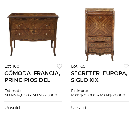
Lot 168
Lot 169
CÓMODA. FRANCIA,
SECRETER. EUROPA,
PRINCIPIOS DEL
SIGLO XIX.
SIGLO XX. Elaborada
Elaborado en
Estimate
Estimate
en madera
madera con
MXN$18,000 - MXN$25,000
MXN$20,000 - MXN$30,000
enchapada con
marquetería floral,
marqueteria floral y
aplicaciones en
Unsold
Unsold
aplicaciones de
bronce y cubierta de
metal.
mármol rosa.