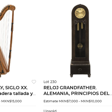
Lot 230
, SIGLO XX.
RELOJ GRANDFATHER.
dera tallada y
ALEMANIA, PRINCIPIOS DEL
 marquetería.
SIGLO XX. Elaborado en mad
- MXN$15,000
Estimate
MXN$7,000 - MXN$10,000
otivos
con metal dorado. Mecanism
 72 x 40 cm.
de cuerda y péndulo con dos
Unsold