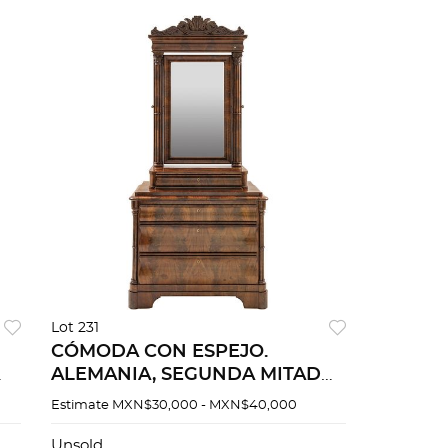
Lot 231
CÓMODA CON ESPEJO.
ALEMANIA, SEGUNDA MITAD
era
DEL SIGLO XIX. Estilo
Estimate
MXN$30,000 - MXN$40,000
o
BIEDERMEIER. Elaborada en
madera enchapada con luna
Unsold