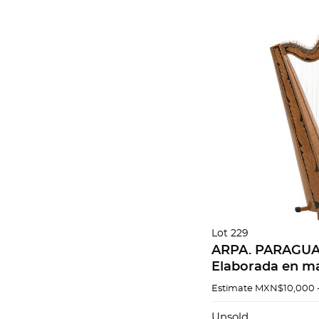
Lot 229
ARPA. PARAGUAY
Elaborada en ma
policromada con
Estimate
MXN$10,000 
Decorada con m
vegetales. 148 x
Unsold