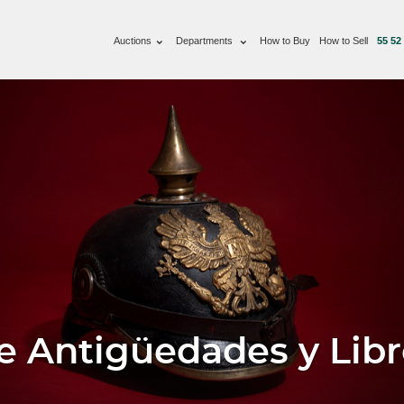
Auctions
Departments
How to Buy
How to Sell
55 52
 Antigüedades y Libr