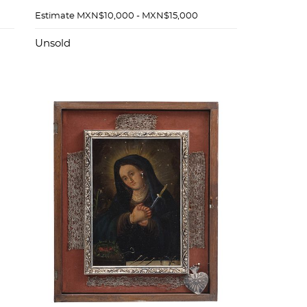
x 49.5 cm.
Estimate
MXN$10,000 - MXN$15,000
x
Unsold