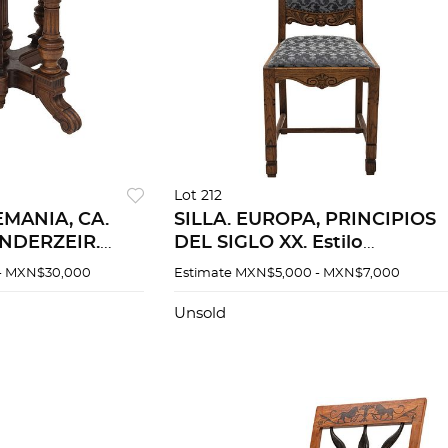
Lot 212
EMANIA, CA.
SILLA. EUROPA, PRINCIPIOS
ÜNDERZEIR.
DEL SIGLO XX. Estilo
adera Decorada
RENACIMIENTO. Elaborada e
- MXN$30,000
Estimate
MXN$5,000 - MXN$7,000
uitectónicos y
madera con tapicería floral e
.
color azul. 116 cm de altura.
Unsold