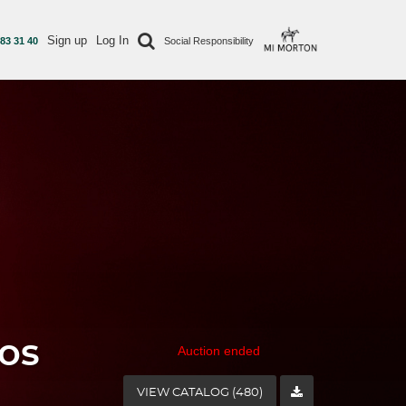
Sign up
Log In
 83 31 40
Social Responsibility
os
Auction ended
VIEW CATALOG (480)