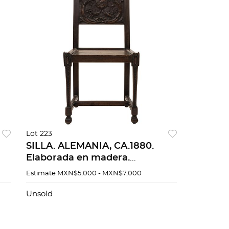
Lot 223
SILLA. ALEMANIA, CA.1880.
Elaborada en madera.
Decorada con escudo de armas
Estimate
MXN$5,000 - MXN$7,000
os
tallado. 98 cm de altura.
Unsold