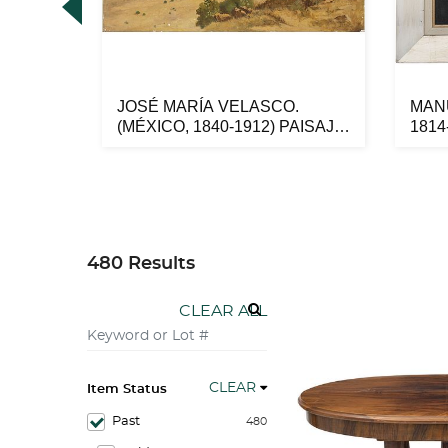
,
JOSÉ MARÍA VELASCO.
MAN
a en
(MÉXICO, 1840-1912) PAISAJE.
1814
Óleo s...
BOSQ
480 Results
CLEAR ALL
CLEAR
Item Status
Past
480