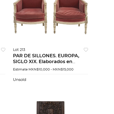
Lot 213
PAR DE SILLONES. EUROPA,
SIGLO XIX. Elaborados en
n
madera entintada con tapicería
Estimate
MXN$10,000 - MXN$15,000
n
acojinada en color rojo. 94 cm.
altura.
Unsold