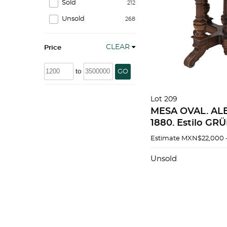
Sold
212
Unsold
268
CLEAR
Price
to
GO
Lot 209
MESA OVAL. AL
1880. Estilo GR
Elaborada en m
Estimate
MXN$22,000 
con motivos arq
chambrana en ¨X¨
Unsold