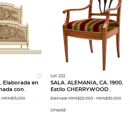
Lot 222
. Elaborada en
SALA. ALEMANIA, CA. 1900.
mada con
Estilo CHERRYWOOD
da a mano.
BIEDERMEIER. Elaborada en
- MXN$15,000
Estimate
MXN$20,000 - MXN$30,000
era, piecera y
madera con detalles laquead
y tapicería acojinada a rayas.
Unsold