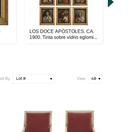
N
LOS DOCE APÓSTOLES. CA.
PAR DE
1900. Tinta sobre vidrio eglomi...
MEDIA
...
Marfil...
ort By
View