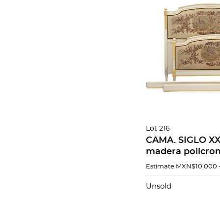
Lot 216
CAMA. SIGLO XX
madera policro
tapicería borda
Estimate
MXN$10,000 
Consta de: cabec
dos largueros.
Unsold