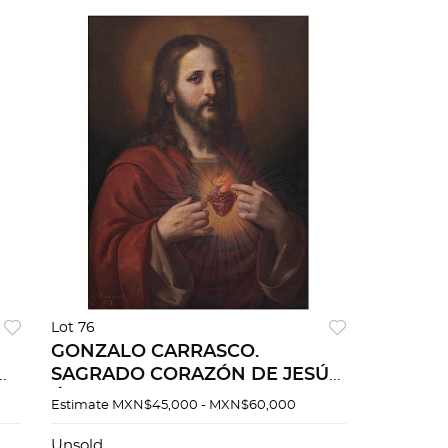
Lot 76
GONZALO CARRASCO.
SAGRADO CORAZÓN DE JESÚS.
e
Óleo sobre tela. Firmado al
Estimate
MXN$45,000 - MXN$60,000
frente "G. CARRASCO S.J.".
Unsold