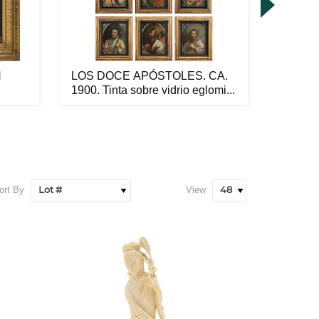
N
LOS DOCE APÓSTOLES. CA.
PAR DE
1900. Tinta sobre vidrio eglomi...
MEDIA
...
Marfil...
ort By
View