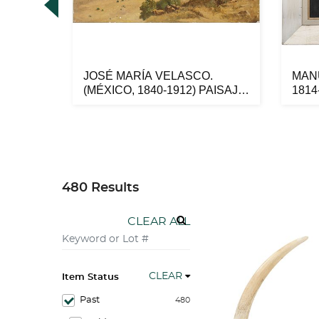
,
JOSÉ MARÍA VELASCO.
MAN
a en
(MÉXICO, 1840-1912) PAISAJE.
1814
Óleo s...
BOSQ
480 Results
CLEAR ALL
CLEAR
Item Status
Past
480