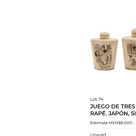
Lot 74
JUEGO DE TRES
RAPÉ. JAPÓN, SI
en hueso con de
Estimate
MXN$6,000 -
entintados. Dec
escenas shunga
Unsold