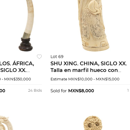
Lot 69
OS. ÁFRICA,
SHU XING. CHINA, SIGLO XX.
SIGLO XX.
Talla en marfil hueco con
soportes de
detalles entintados. 21 x 7 x 6
 - MXN$350,000
Estimate
MXN$10,000 - MXN$15,000
e madera.
cm.
00
24 Bids
Sold for
MXN$8,000
1