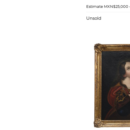
x 75 cm.
Estimate
MXN$25,000 
Unsold