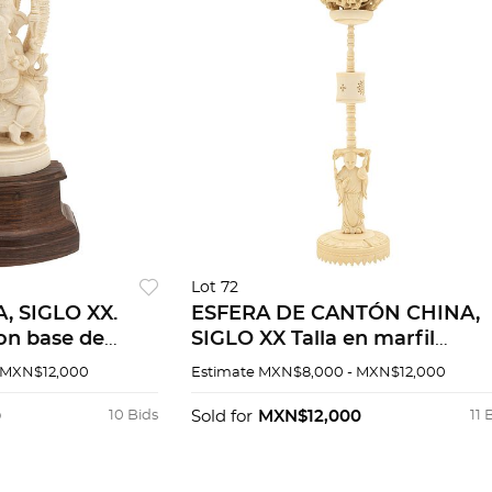
Lot 72
, SIGLO XX.
ESFERA DE CANTÓN CHINA,
con base de
SIGLO XX Talla en marfil
3 cm (sin base).
Detalles de conservación 26 
 MXN$12,000
Estimate
MXN$8,000 - MXN$12,000
de altura; esfera 8 cm de
diámetro
0
10 Bids
Sold for
MXN$12,000
11 