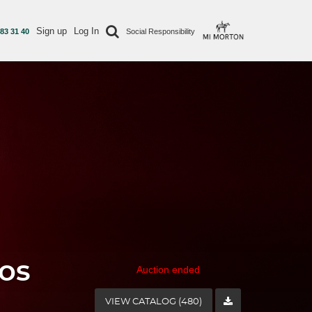
Sign up
Log In
 83 31 40
Social Responsibility
os
Auction ended
VIEW CATALOG (480)