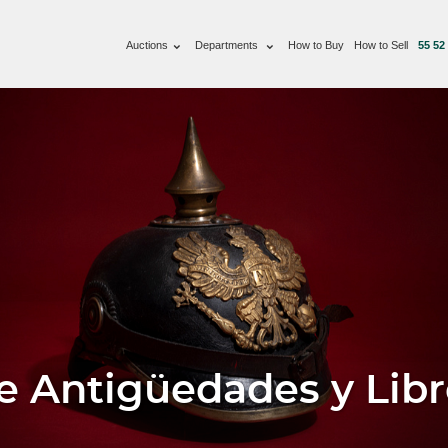
Auctions
Departments
How to Buy
How to Sell
55 52
 Antigüedades y Libr