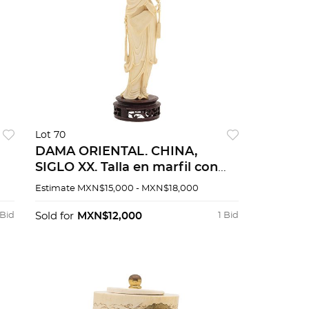
Lot 70
DAMA ORIENTAL. CHINA,
SIGLO XX. Talla en marfil con
base de madera. 29 cm de
Estimate
MXN$15,000 - MXN$18,000
altura.
 Bid
Sold for
MXN$12,000
1 Bid