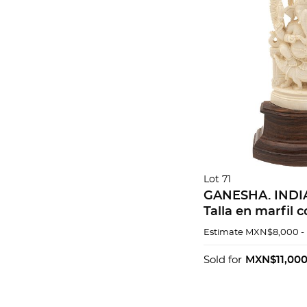
Lot 71
GANESHA. INDIA
Talla en marfil 
madera. 14 x 7 x 
Estimate
MXN$8,000 -
Sold for
MXN$11,00