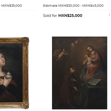
cobre. 43 x 31 cm.
- MXN$35,000
Estimate
MXN$30,000 - MXN$45,000
Sold for
MXN$25,000
1