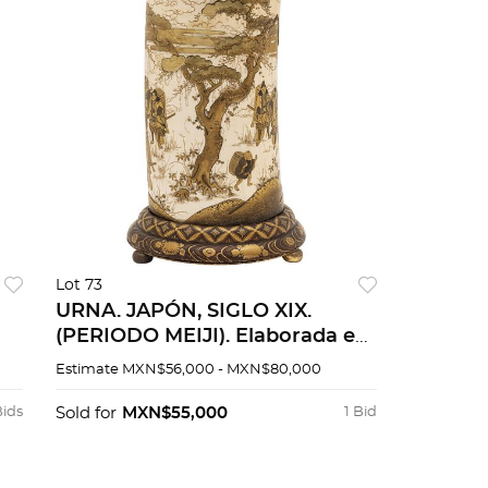
Lot 73
URNA. JAPÓN, SIGLO XIX.
(PERIODO MEIJI). Elaborada en
cm
marfil esmaltado en
Estimate
MXN$56,000 - MXN$80,000
tonalidades doradas. Decorada
con escena costumbrista.
Bids
Sold for
MXN$55,000
1 Bid