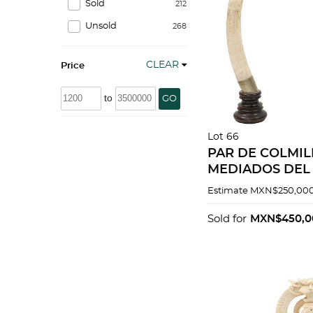
Sold
212
Unsold
268
CLEAR
Price
to
GO
Lot 66
PAR DE COLMILL
MEDIADOS DEL 
Marfil liso con 
Estimate
MXN$250,000
metal y bases d
Sold for
MXN$450,0