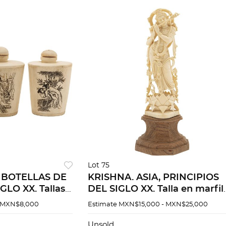
Lot 75
 BOTELLAS DE
KRISHNA. ASIA, PRINCIPIOS
GLO XX. Tallas
DEL SIGLO XX. Talla en marfil
talles
con base de madera. 21 cm d
 MXN$8,000
Estimate
MXN$15,000 - MXN$25,000
oradas con
altura.
 por ambos
Unsold