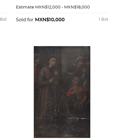
sobre tela. 97 x 76 cm.
Estimate
MXN$12,000 - MXN$18,000
 Bid
Sold for
MXN$10,000
1 Bid