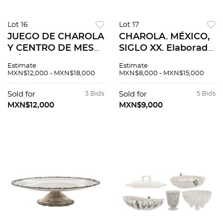
Lot 16
Lot 17
JUEGO DE CHAROLA
CHAROLA. MÉXICO,
Y CENTRO DE MESA.
SIGLO XX. Elaborada
MÉXICO, SIGLO XX.
en plata MORENO,
Estimate
Estimate
Elaboradas en plata
Sterling, ley 0.925.
MXN$12,000 - MXN$18,000
MXN$8,000 - MXN$15,000
Sterling, ley 0.925;
Peso: 713.1 g 25 x 25
uno en MRA y otro
cm.
Sold for
3 Bids
Sold for
5 Bids
en MRR.
MXN$12,000
MXN$9,000