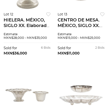
Lot 12
Lot 13
HIELERA. MÉXICO,
CENTRO DE MESA.
SIGLO XX. Elaborada
MÉXICO, SIGLO XX.
en plata TANE,
Elaborado en plata
Estimate
Estimate
Sterling, ley 0.925.
TANE, Sterling, ley
MXN$28,000 - MXN$35,000
MXN$15,000 - MXN$25,000
Decorada con
0.925. Peso: 867.2.
motivos lobulados,
Sold for
6 Bids
Sold for
2 Bids
mascarones y asas
MXN$36,000
MXN$11,000
anilladas.