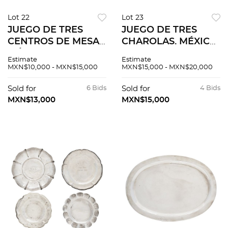
Lot 22
Lot 23
JUEGO DE TRES
JUEGO DE TRES
CENTROS DE MESA.
CHAROLAS. MÉXICO,
MÉXICO, SIGLO XX.
SIGLO XX.
Estimate
Estimate
Elaborados en plata
Elaboradas en plata
MXN$10,000 - MXN$15,000
MXN$15,000 - MXN$20,000
Sterling, ley 0.925;
TANE, Sterling, ley
uno en TANE y otro
0.925.
Sold for
6 Bids
Sold for
4 Bids
en SANBORNS.
MXN$13,000
MXN$15,000