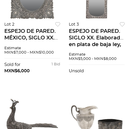
Lot 2
Lot 3
ESPEJO DE PARED.
ESPEJO DE PARED.
MÉXICO, SIGLO XX.
SIGLO XX. Elaborado
Elaborado con
en plata de baja ley,
Estimate
camisa de plata,
fundida, labrada,
MXN$7,000 - MXN$10,000
Estimate
Sterling, ley 0.925,
cincelada y repujada
MXN$5,000 - MXN$8,000
repujada sobre
con luna irregular.
Sold for
1 Bid
marco de madera
58 x 25 cm.
MXN$6,000
Unsold
con luna oval.