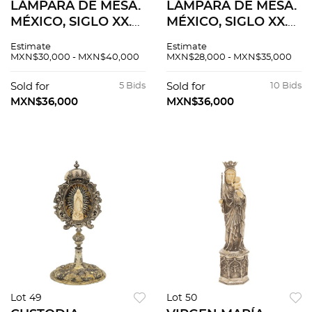
LÁMPARA DE MESA.
LÁMPARA DE MESA.
MÉXICO, SIGLO XX.
MÉXICO, SIGLO XX.
Elaborada en plata
Elaborada en plata
Estimate
Estimate
MARMOLEJO,
MARMOLEJO,
MXN$30,000 - MXN$40,000
MXN$28,000 - MXN$35,000
Sterling, ley 0.925
Sterling, ley 0.925
con pantalla en
con pantalla en
Sold for
5 Bids
Sold for
10 Bids
cartoncillo. Peso
cartoncillo. Peso
MXN$36,000
MXN$36,000
plata 3,070 g.
plata 2,944 g.
Lot 49
Lot 50