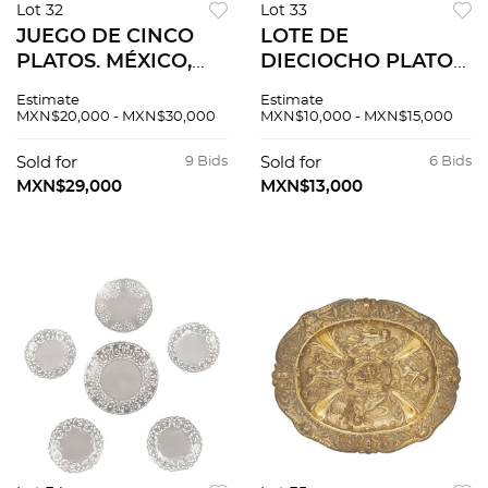
Lot 32
Lot 33
JUEGO DE CINCO
LOTE DE
PLATOS. MÉXICO,
DIECIOCHO PLATOS.
SIGLO XIX.
EUROPA, SIGLO XIX.
Estimate
Estimate
Elaborados en plata
Elaborados en plata
MXN$20,000 - MXN$30,000
MXN$10,000 - MXN$15,000
fundida, labrada y
fundida, labrada y
cincelada con marca
cincelada. Peso:
Sold for
9 Bids
Sold for
6 Bids
GNZ del ensayador
1,000.5 g.
MXN$29,000
MXN$13,000
DIEGO GONZÁLEZ
DE LA CUEVA. con