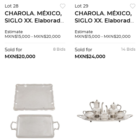
Lot 28
Lot 29
CHAROLA. MÉXICO,
CHAROLA. MÉXICO,
SIGLO XX. Elaborada
SIGLO XX. Elaborada
en plata ORTEGA,
en plata VILLA,
Estimate
Estimate
Sterling, ley 0.925
Sterling, ley 0.925.
MXN$15,000 - MXN$20,000
MXN$15,000 - MXN$20,000
Decorada con
Decorada con
bordes prensados.
bordes prensados.
Sold for
8 Bids
Sold for
14 Bids
36 x 36 cm.
36.5 x 53 cm.
MXN$20,000
MXN$24,000