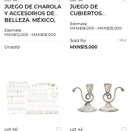
Lot 36
Lot 38
JUEGO DE CHAROLA
JUEGO DE
Y ACCESORIOS DE
CUBIERTOS.
BELLEZA. MÉXICO,
INGLATERRA Y
Estimate
SIGLO XX. Espejo,
MÉXICO, SIGLOS XIX
MXN$18,000 - MXN$25,000
Estimate
abotonador, punzón,
Y XX. Elaborados en
MXN$12,000 - MXN$18,000
pulidor de uñas y
plata y metal
Sold for
1 Bid
charola en plata
plateado. Piezas: 77.
Unsold
MXN$15,000
Sterling.
Lot 40
Lot 42