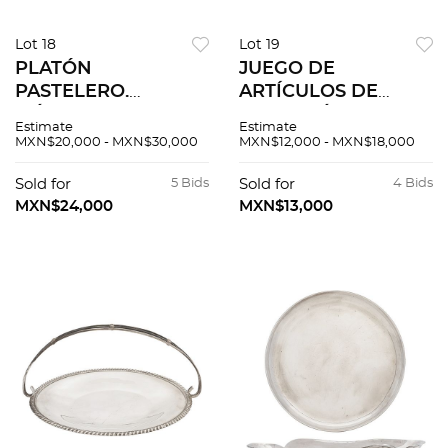
Lot 18
Lot 19
PLATÓN
JUEGO DE
PASTELERO.
ARTÍCULOS DE
MÉXICO, SIGLO XX.
MESA. MÉXICO,
Estimate
Estimate
Elaborado en plata
SIGLO XX.
MXN$20,000 - MXN$30,000
MXN$12,000 - MXN$18,000
SANBORNS, Sterling,
Elaborados en plata
ley 0.925. Decorado
TANE, Sterling, ley
Sold for
5 Bids
Sold for
4 Bids
con bordes
0.925. 3 centros,
MXN$24,000
MXN$13,000
dentados.
mantequillera y
depósito.