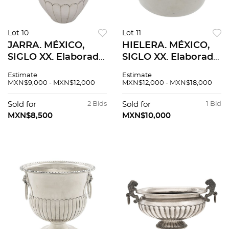
Lot 10
Lot 11
JARRA. MÉXICO,
HIELERA. MÉXICO,
SIGLO XX. Elaborada
SIGLO XX. Elaborada
en plata TANE,
en plata TANE,
Estimate
Estimate
Sterling, ley 0.925.
Sterling, ley 0.925.
MXN$9,000 - MXN$12,000
MXN$12,000 - MXN$18,000
Dercorada con
Peso: 757.5 g.
motivos lobulados.
Sold for
2 Bids
Sold for
1 Bid
MXN$8,500
MXN$10,000