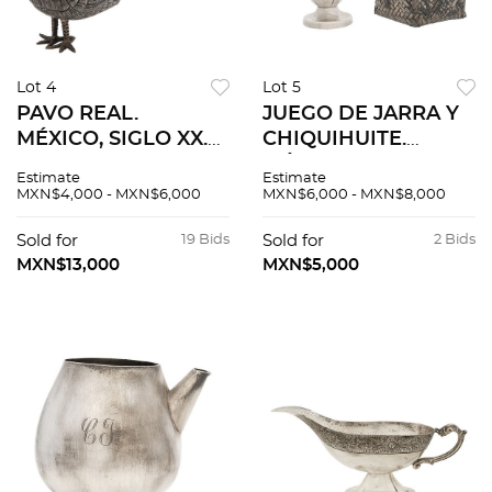
Lot 4
Lot 5
PAVO REAL.
JUEGO DE JARRA Y
MÉXICO, SIGLO XX.
CHIQUIHUITE.
Elaborado en plata
MÉXICO, SIGLO XX.
Estimate
Estimate
TANE, Sterling, ley
Elaborados en plata,
MXN$4,000 - MXN$6,000
MXN$6,000 - MXN$8,000
0.925 a manera de
Sterling, ley 0.925;
pavo real con
uno en MACIEL y
Sold for
19 Bids
Sold for
2 Bids
incrustaciones de
otro en TANE. 408.03
MXN$13,000
MXN$5,000
turquesa.
g.