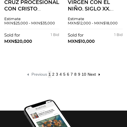
CRUZ PROCESIONAL
VIRGEN CON EL
CON CRISTO
NIÑO. SIGLO XX.
CRUCIFICADO.
Elaborada en
Estimate
Estimate
EUROPA, FINALES
madera emplacada
MXN$25,000 - MXN$35,000
MXN$12,000 - MXN$18,000
DEL SIGLO XIX. Talla
en hueso tallado con
en marfil sobre cruz
detalles entintados.
Sold for
1 Bid
Sold for
1 Bid
laminada en plata de
MXN$20,000
MXN$10,000
baja ley.
Previous
1
2
3
4
5
6
7
8
9
10
Next