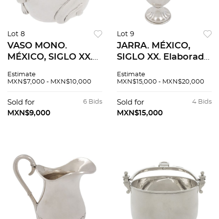
Lot 8
Lot 9
VASO MONO.
JARRA. MÉXICO,
MÉXICO, SIGLO XX.
SIGLO XX. Elaborada
Elaborado en plata
en plata TANE,
Estimate
Estimate
Sterling, ley 0.925 a
Sterling, ley 0.925.
MXN$7,000 - MXN$10,000
MXN$15,000 - MXN$20,000
manera de mono.
Peso: 611 g. 10 cm de
Sold for
6 Bids
Sold for
4 Bids
altura.
MXN$9,000
MXN$15,000