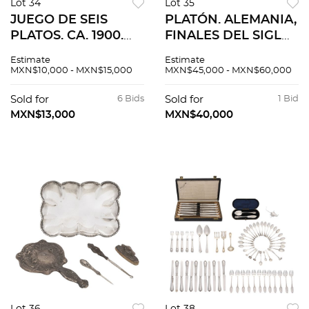
Lot 34
Lot 35
JUEGO DE SEIS
PLATÓN. ALEMANIA,
PLATOS. CA. 1900.
FINALES DEL SIGLO
Elaborados en plata.
XIX. Elaborado en
Estimate
Estimate
Decorados con
plata fundida,
MXN$10,000 - MXN$15,000
MXN$45,000 - MXN$60,000
motivos vegetales
labrada, cincelada y
calados. 19 cm. de
vermeil. Decorado
Sold for
6 Bids
Sold for
1 Bid
diámetro
con relieve de
MXN$13,000
MXN$40,000
(dimensiónes
amorcillos.
máximas )