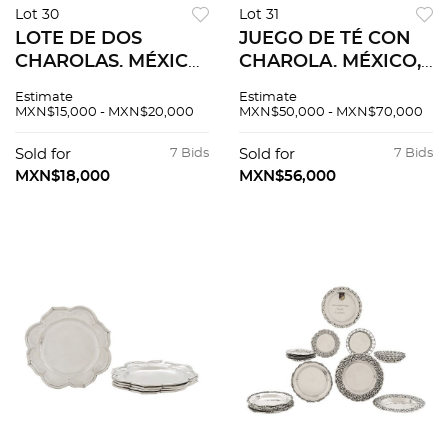
Lot 30
Lot 31
LOTE DE DOS
JUEGO DE TÉ CON
CHAROLAS. MÉXICO,
CHAROLA. MÉXICO,
SIGLO XX.
SIGLO XX. Elaborado
Estimate
Estimate
Elaboradas en plata
en plata SANBORNS,
MXN$15,000 - MXN$20,000
MXN$50,000 - MXN$70,000
VILLA y ORTEGA,
Sterling, ley 0.925.
Sterling, ley 0.925.
Piezas 6.
Sold for
7 Bids
Sold for
7 Bids
MXN$18,000
MXN$56,000