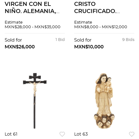
VIRGEN CON EL
CRISTO
NIÑO. ALEMANIA,
CRUCIFICADO.
CA. 1900. Talla en
EUROPA, SIGLO XX.
Estimate
Estimate
marfil con base de
Talla en hueso y
MXN$28,000 - MXN$35,000
MXN$8,000 - MXN$12,000
madera. 19 cm de
placa en marfil
altura.
sobre placa de MDF
Sold for
1 Bid
Sold for
9 Bids
ebonizada.
MXN$26,000
MXN$10,000
Lot 61
Lot 63