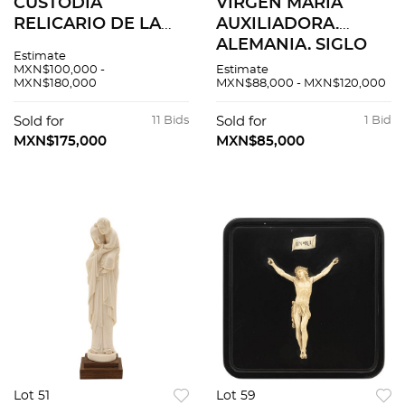
CUSTODIA
VIRGEN MARÍA
RELICARIO DE LA
AUXILIADORA.
VIRGEN DE
ALEMANIA, SIGLO
Estimate
GUADALUPE.
XIX. Elaborada en
MXN$100,000 -
Estimate
MXN$180,000
MXN$88,000 - MXN$120,000
MÉXICO, SIGLO XVIII.
marfil y plata
Elaborada en plata
quintada, ley 0.800.
Sold for
11 Bids
Sold for
1 Bid
fundida, labrada,
Peso total: 1,470.3 g.
MXN$175,000
MXN$85,000
cincelada y repujada.
Lot 51
Lot 59