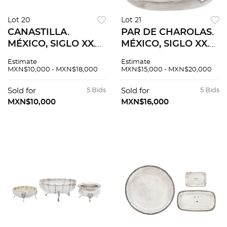
Lot 20
Lot 21
CANASTILLA.
PAR DE CHAROLAS.
MÉXICO, SIGLO XX.
MÉXICO, SIGLO XX.
Elaborada en plata
Elaboradas en plata
Estimate
Estimate
ORTEGA, Sterling,
SANBORNS, Sterling,
MXN$10,000 - MXN$18,000
MXN$15,000 - MXN$20,000
ley 0.925. Peso: 794.3
ley 0.925. 28 x 32 cm.
g.
( dimensiones
Sold for
5 Bids
Sold for
5 Bids
máximas ).
MXN$10,000
MXN$16,000