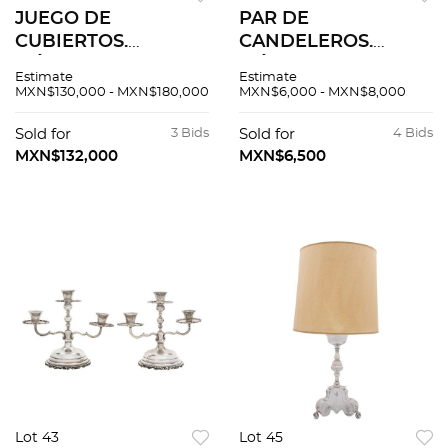
JUEGO DE
PAR DE
CUBIERTOS.
CANDELEROS.
MÉXICO, SIGLO XX.
MÉXICO, SIGLO XX.
Estimate
Estimate
220 elaborados en
Elaborados en plata
MXN$130,000 - MXN$180,000
MXN$6,000 - MXN$8,000
plata PESA, Sterling,
MRR, Sterling, ley
ley 0.925 y uno
0.925. Peso: 516.
Sold for
3 Bids
Sold for
4 Bids
elaborado en alpaca.
MXN$132,000
MXN$6,500
Piezas 222.
Lot 43
Lot 45