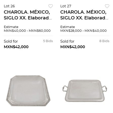
Lot 26
Lot 27
CHAROLA. MÉXICO,
CHAROLA. MÉXICO,
SIGLO XX. Elaborada
SIGLO XX. Elaborada
en plata TANE,
en plata TANE,
Estimate
Estimate
Sterling, ley 0.925.
Sterling, ley 0.925
MXN$40,000 - MXN$60,000
MXN$28,000 - MXN$40,000
Peso: 2,874 g. 43 x 59
Peso: 2,122.3 g. 35 x 51
cm.
cm.
Sold for
5 Bids
Sold for
8 Bids
MXN$42,000
MXN$42,000