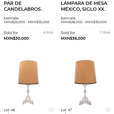
PAR DE
LÁMPARA DE MESA.
CANDELABROS.
MÉXICO, SIGLO XX.
MÉXICO, SIGLO XX.
Elaborada en plata
Estimate
Estimate
Elaborado en plata
MARMOLEJO,
MXN$25,000 - MXN$35,000
MXN$28,000 - MXN$35,000
PLATEROS, Sterling,
Sterling, ley 0.925
ley 0.925. Para tres
con pantalla en
Sold for
6 Bids
Sold for
11 Bids
luces.
cartoncillo. Peso
MXN$30,000
MXN$36,000
plata 2,948 g.
Lot 46
Lot 47