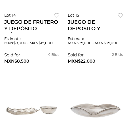
Lot 14
Lot 15
JUEGO DE FRUTERO
JUEGO DE
Y DEPÓSITO.
DEPOSITO Y
MÉXICO, SIGLO XX.
CENTRO DE MESA.
Estimate
Estimate
Elaborados en plata
MÉXICO, SIGLO XX.
MXN$8,000 - MXN$15,000
MXN$25,000 - MXN$35,000
Sterling, ley 0.925;
Elaborados en plata
uno en AVM y otro
Sterling, ley 0.925;
Sold for
4 Bids
Sold for
2 Bids
en SANBORNS.
uno en JR y otro en
MXN$8,500
MXN$22,000
TANE.