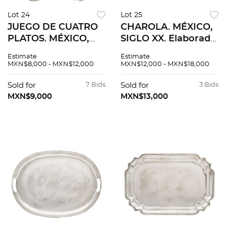
Lot 24
Lot 25
JUEGO DE CUATRO
CHAROLA. MÉXICO,
PLATOS. MÉXICO,
SIGLO XX. Elaborada
SIGLO XX.
en plata AMA,
Estimate
Estimate
Elaborados en plata
Sterling, ley 0.925.
MXN$8,000 - MXN$12,000
MXN$12,000 - MXN$18,000
Sterling, ley 0.925;
dos en SANBORNS y
Sold for
7 Bids
Sold for
3 Bids
uno en CARAL.
MXN$9,000
MXN$13,000