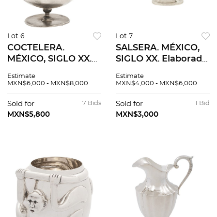
Lot 6
Lot 7
COCTELERA.
SALSERA. MÉXICO,
MÉXICO, SIGLO XX.
SIGLO XX. Elaborada
Elaborada en plata
en plata LILYAN,
Estimate
Estimate
WILLEM SPRATLING,
Sterling, ley 0.925.
MXN$6,000 - MXN$8,000
MXN$4,000 - MXN$6,000
Sterling, ley 0.925.
Decorada con
Peso 447 g.
motivos vegetales y
Sold for
7 Bids
Sold for
1 Bid
detalles
MXN$5,800
MXN$3,000
punzonados.