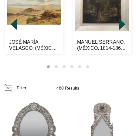
JOSÉ MARÍA
MANUEL SERRANO.
VELASCO. (MÉXICO,
(MÉXICO, 1814-1867).
1840-1912) PAISAJE.
ROTONDA DEL
Óleo s...
BOSQUE...
Filter
480 Results