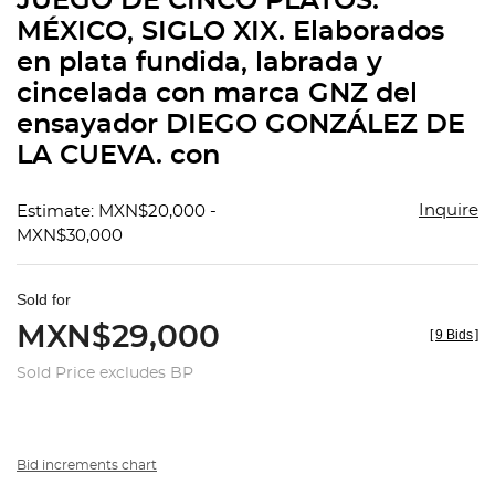
JUEGO DE CINCO PLATOS.
favorit
MÉXICO, SIGLO XIX. Elaborados
en plata fundida, labrada y
cincelada con marca GNZ del
ensayador DIEGO GONZÁLEZ DE
LA CUEVA. con
Inquire
Estimate: MXN$20,000 -
MXN$30,000
Sold for
MXN$29,000
[
9 Bids
]
Sold Price excludes BP
Bid increments chart