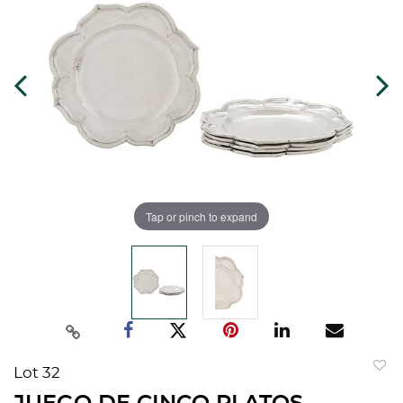
Tap or pinch to expand
Lot 32
to