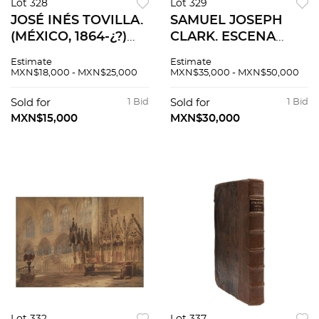
Lot 328
Lot 329
JOSÉ INÉS TOVILLA.
SAMUEL JOSEPH
(MÉXICO, 1864-¿?)
CLARK. ESCENA
PAISAJE CON LUNA.
EXTERIOR CON
Estimate
Estimate
Técnica mixta sobre
CABALLOS. Óleo
MXN$18,000 - MXN$25,000
MXN$35,000 - MXN$50,000
papel. Fechado al
sobre tela. Firmado
frente "diciembre 11
al frente “S. J. Clark”.
Sold for
1 Bid
Sold for
1 Bid
de 1886".
77 x 128 cm.
MXN$15,000
MXN$30,000