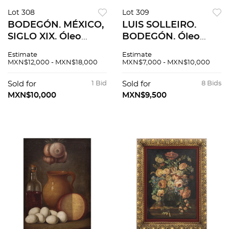
Lot 308
Lot 309
BODEGÓN. MÉXICO,
LUIS SOLLEIRO.
SIGLO XIX. Óleo
BODEGÓN. Óleo
sobre tela. 62 x 81.5
sobre tela. Firmado
Estimate
Estimate
cm.
al frente “Luis
MXN$12,000 - MXN$18,000
MXN$7,000 - MXN$10,000
Solleiro”. 100 x 199
cm.
Sold for
1 Bid
Sold for
8 Bids
MXN$10,000
MXN$9,500