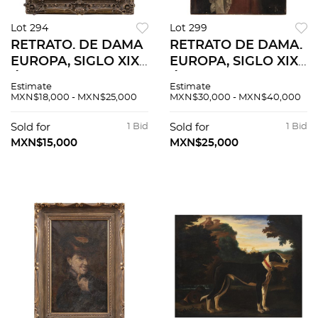
Lot 294
Lot 299
RETRATO. DE DAMA
RETRATO DE DAMA.
EUROPA, SIGLO XIX.
EUROPA, SIGLO XIX.
Óleo sobre tela. 63 x
Óleo sobre tela. 122 x
Estimate
Estimate
53 cm.
92 cm.
MXN$18,000 - MXN$25,000
MXN$30,000 - MXN$40,000
Sold for
1 Bid
Sold for
1 Bid
MXN$15,000
MXN$25,000