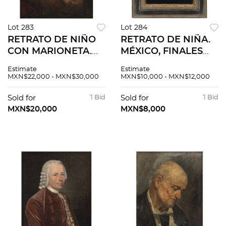
Lot 283
Lot 284
RETRATO DE NIÑO
RETRATO DE NIÑA.
CON MARIONETA.
MÉXICO, FINALES
FRANCIA, SIGLO XIX.
DEL SIGLO XVIII.
Estimate
Estimate
Óleo sobre tela. 101 x
Óleo sobre tela. 38.5
MXN$22,000 - MXN$30,000
MXN$10,000 - MXN$12,000
81 cm.
x 28 cm.
Sold for
1 Bid
Sold for
1 Bid
MXN$20,000
MXN$8,000