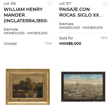
Lot 316
Lot 317
WILLIAM HENRY
PAISAJE CON
MANDER
ROCAS. SIGLO XX.
(INGLATERRA,1850-
Óleo sobre tela. 48 x
Estimate
1922). PAISAJE. Óleo
36 cm.
MXN$10,000 - MXN$15,000
Estimate
sobre tela. Firmado y
MXN$10,000 - MXN$15,000
fechado al frente
Sold for
1 Bid
“W. H. Mander. 83”.
Unsold
1 Bid
MXN$8,000