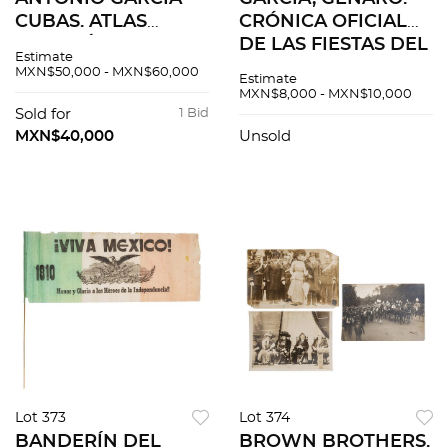
CUBAS. ATLAS
CRÓNICA OFICIAL
GEOGRÁFICO Y
DE LAS FIESTAS DEL
Estimate
ESTADÍSTICO DE
PRIMER
MXN$50,000 - MXN$60,000
Estimate
LOS ESTADOS
CENTENARIO DE LA
MXN$8,000 - MXN$10,000
UNIDOS
INDEPENDENCIA DE
Sold for
1 Bid
MEXICANOS.
MÉXICO. MÉXICO:
MXN$40,000
Unsold
MÉXICO, 1886. 31
TALLERES DEL
cartas geográficas.
MUSEO NAL.1911
Lot 373
Lot 374
BANDERÍN DEL
BROWN BROTHERS.