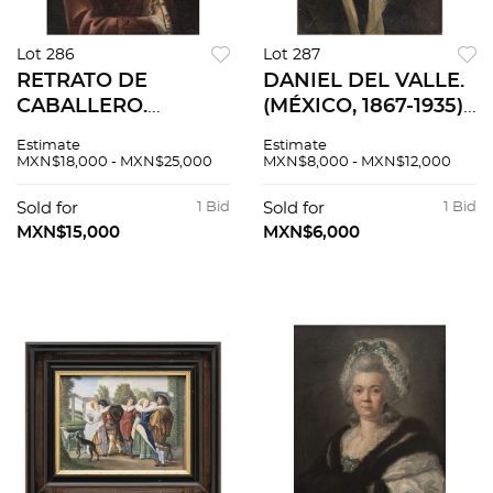
Lot 286
Lot 287
RETRATO DE
DANIEL DEL VALLE.
CABALLERO.
(MÉXICO, 1867-1935).
FRANCIA, SIGLO
RETRATO DE
Estimate
Estimate
XVIII. Óleo sobre
CABALLERO. Óleo
MXN$18,000 - MXN$25,000
MXN$8,000 - MXN$12,000
tela. 81 x 60 cm.
sobre tela. Firmado y
fechado al frente “D.
Sold for
1 Bid
Sold for
1 Bid
del Valle 95.”
MXN$15,000
MXN$6,000