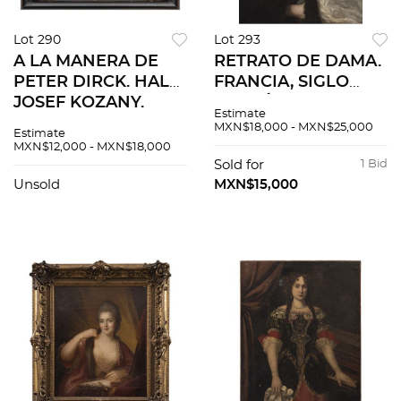
Lot 290
Lot 293
A LA MANERA DE
RETRATO DE DAMA.
PETER DIRCK. HALS
FRANCIA, SIGLO
JOSEF KOZANY.
XVIII. Óleo sobre. 82
Estimate
CAMINATA POR EL
x 66 cm.
MXN$18,000 - MXN$25,000
Estimate
JARDÍN. Óleo sobre
MXN$12,000 - MXN$18,000
lámina de marfil.
Sold for
1 Bid
Unsold
MXN$15,000