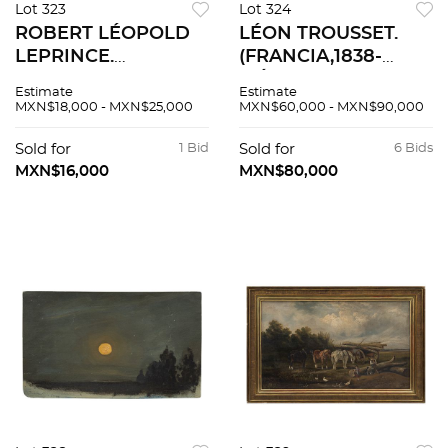
Lot 323
Lot 324
ROBERT LÉOPOLD
LÉON TROUSSET.
LEPRINCE.
(FRANCIA,1838-
(FRANCIA, 1800-
MÉXICO, 1917). VISTA
Estimate
Estimate
1847). VISTA DE
DE SAN JUAN DE
MXN$18,000 - MXN$25,000
MXN$60,000 - MXN$90,000
VILLA CON CANAL.
LOS LAGOS. Óleo
Óleo sobre tela.
sobre tela Firmado y
Sold for
1 Bid
Sold for
6 Bids
Firmado y fechado al
fechado al frente ".
MXN$16,000
MXN$80,000
frente "Leopold
Leprince