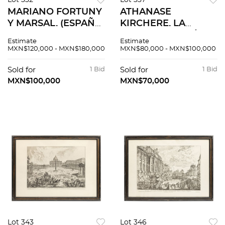
Lot 332
Lot 337
MARIANO FORTUNY
ATHANASE
Y MARSAL. (ESPAÑA,
KIRCHERE. LA
1838-ITALIA 1874).
CHINE ILLUSTRÉE
Estimate
Estimate
INTERIOR DE
DE PLUSIEURS
MXN$120,000 - MXN$180,000
MXN$80,000 - MXN$100,000
IGLESIA. Acuarela
MONUMENTS TANT
sobre papel Firmado
SACRÉS QUE
Sold for
1 Bid
Sold for
1 Bid
y fechado “Fortuny
PROFANES.
MXN$100,000
MXN$70,000
1871.
AMSTERDAM, 1670. 2
MAPAS Y 19
LÁMINAS.
Lot 343
Lot 346