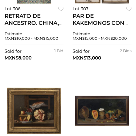
Lot 306
Lot 307
RETRATO DE
PAR DE
ANCESTRO. CHINA,
KAKEMONOS CON
SIGLO XIX.
ESCENAS DE
Estimate
Estimate
Elaborado en mixta
HALCONES. CHINA,
MXN$10,000 - MXN$15,000
MXN$15,000 - MXN$20,000
sobre papel 100 x 63
SIGLO XIX.
cm.
Elaborados en seda
Sold for
1 Bid
Sold for
2 Bids
bordada. 101 x 46 cm.
MXN$8,000
MXN$13,000