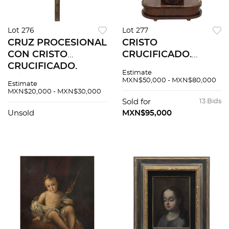
Lot 276
Lot 277
CRUZ PROCESIONAL
CRISTO
CON CRISTO
CRUCIFICADO.
CRUCIFICADO.
GUATEMALA, SIGLO
Estimate
MÉXICO, FINALES
XIX. Talla en madera
MXN$50,000 - MXN$80,000
Estimate
DEL SIGLO XVIII.
encarnada y
MXN$20,000 - MXN$30,000
Talla en madera
policromada e
Sold for
13 Bids
ligera encarnada,
incrustaciones de
Unsold
MXN$95,000
dorada y
pedrería. Cuenta con
policromada.
capelo.