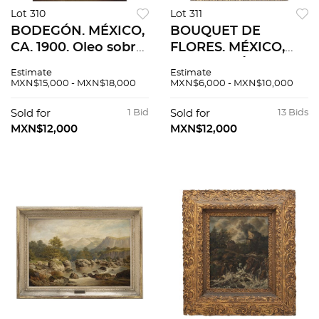
Lot 310
Lot 311
BODEGÓN. MÉXICO,
BOUQUET DE
CA. 1900. Oleo sobre
FLORES. MÉXICO,
tela Con firma
SIGLO XX. Óleo
Estimate
Estimate
ilegible al frente. 47
sobre tela. Firmado
MXN$15,000 - MXN$18,000
MXN$6,000 - MXN$10,000
x 32 cm.
al frente "Tacho
López" 68 x 48 cm.
Sold for
1 Bid
Sold for
13 Bids
MXN$12,000
MXN$12,000