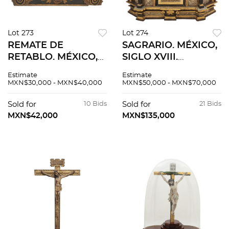
Lot 273
Lot 274
REMATE DE
SAGRARIO. MÉXICO,
RETABLO. MÉXICO,
SIGLO XVIII.
FINALES DEL SIGLO
Elaborado en
Estimate
Estimate
XIX. Talla en madera
madera tallada,
MXN$30,000 - MXN$40,000
MXN$50,000 - MXN$70,000
dorada y
policromada y
policromada.
dorada. Decorado
Sold for
10 Bids
Sold for
21 Bids
Decorado con
con motivos
MXN$42,000
MXN$135,000
rocallas, amorcillo.
arquitectónicos,
amorcillo.