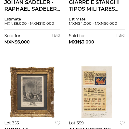
JOHAN SADELER -
GIARRÉ É STANGHI
RAPHAEL SADELER.
TIPOS MILITARES
AESTAS -
ITALIA, CA. 1830
Estimate
Estimate
AUTUMNUS.
Grabados
MXN$8,000 - MXN$10,000
MXN$4,000 - MXN$6,000
Grabados, 21.5 x 28.5
coloreados 23 x 15
cm y 21 x 27 cm
cm Piezas: 9.
Sold for
1 Bid
Sold for
1 Bid
Piezas: 2.
MXN$6,000
MXN$3,000
Lot 353
Lot 359