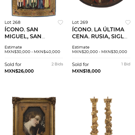
Lot 268
Lot 269
ÍCONO. SAN
ÍCONO. LA ÚLTIMA
MIGUEL, SAN
CENA. RUSIA, SIGLO
CONSTANTINO, SAN
XIX. Témpera sobre
Estimate
Estimate
NICOLAS DE BARI ,
tabla. 32 x 49 cm.
MXN$30,000 - MXN$40,000
MXN$20,000 - MXN$30,000
SAN BASILIO, SANTA
DARIA, SANTA SOFIA
Sold for
2 Bids
Sold for
1 Bid
Y SANTA ELENA.
MXN$26,000
MXN$18,000
RUSIA, SIGLO XIX.