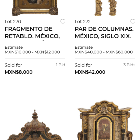
Lot 270
Lot 272
FRAGMENTO DE
PAR DE COLUMNAS.
RETABLO. MÉXICO,
MÉXICO, SIGLO XIX.
SIGLO XVIII. Óleo
Tallas en madera
Estimate
Estimate
sobre tabla. 41.5 x 28
policromada y
MXN$10,000 - MXN$12,000
MXN$40,000 - MXN$60,000
cm.
dorada a manera de
columnas corintias
Sold for
1 Bid
Sold for
3 Bids
Decoradas con
MXN$8,000
MXN$42,000
motivo vegetales