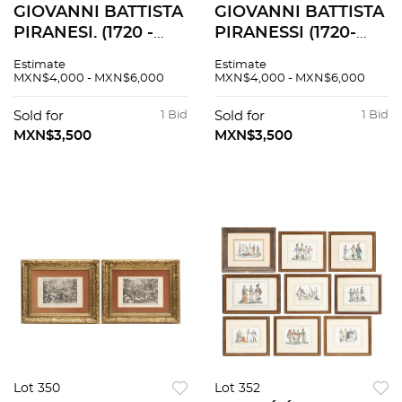
GIOVANNI BATTISTA
GIOVANNI BATTISTA
PIRANESI. (1720 -
PIRANESSI (1720-
1778). VEDUTA DI
1778). VEDUTA
Estimate
Estimate
PIAZZA DI SPAGNA.
NELLA VIA DEL
MXN$4,000 - MXN$6,000
MXN$4,000 - MXN$6,000
PRINCIPIOS DEL
CORSO DEL
SIGLO XX. Grabado
PALAZZO
Sold for
1 Bid
Sold for
1 Bid
49 x 69 cm.
ACCADEMIA
MXN$3,500
MXN$3,500
ISTITUITA DA LUIGI
XIV. Grabado.
Lot 350
Lot 352