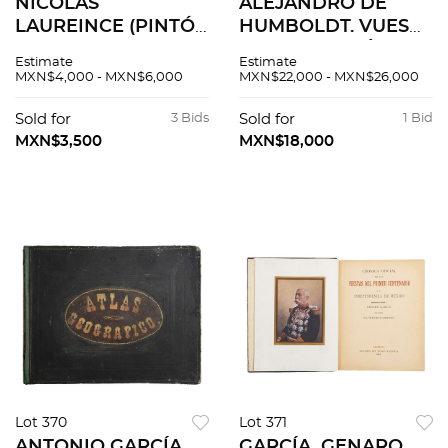
NICOLAS
ALEJANDRO DE
LAUREINCE (PINTÓ)
HUMBOLDT. VUES
- NICOLAS DE
DES CORDILLÈRES,
Estimate
Estimate
LAUNAY (GRABÓ).
ET MONUMENS DES
MXN$4,000 - MXN$6,000
MXN$22,000 - MXN$26,000
LE BILLET DOUX.
PEUPLES
FRANCIA, 1792.
INDIGÈNES DE
Sold for
3 Bids
Sold for
1 Bid
GRABADO AL
L'AMÉRIQUE. PARIS,
MXN$3,500
MXN$18,000
AGUAFUERTE.
1816. Toms I-II.
Ilustrados. Pzs:2
Lot 370
Lot 371
ANTONIO GARCÍA
GARCÍA, GENARO.