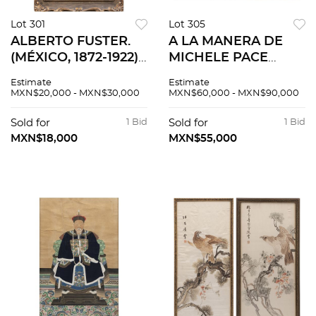
Lot 301
Lot 305
ALBERTO FUSTER.
A LA MANERA DE
(MÉXICO, 1872-1922).
MICHELE PACE
RETRATO DE DAMA.
"MICHELANGELO DA
Estimate
Estimate
Óleo sobre tela
CAMPIDOGLIO"
MXN$20,000 - MXN$30,000
MXN$60,000 - MXN$90,000
Firmado al frente "A.
(ITALIA, 1610-1670)
Fuster." 65 x 40 cm.
RETRATO DE GALGO
Sold for
1 Bid
Sold for
1 Bid
EN PAISAJE
MXN$18,000
MXN$55,000
MONTAÑOSO.