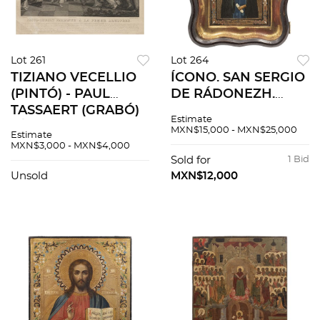
Lot 261
Lot 264
TIZIANO VECELLIO
ÍCONO. SAN SERGIO
(PINTÓ) - PAUL
DE RÁDONEZH.
TASSAERT (GRABÓ)
RUSIA, SIGLO XIX.
Estimate
JÉSUS - CHRIST
Óleo y hoja de oro
MXN$15,000 - MXN$25,000
Estimate
PARADONNE À LA
sobre tabla
MXN$3,000 - MXN$4,000
FEMME ADULTÈRE
montado en nicho
Sold for
1 Bid
PARIS: CHEZ
elaborado en vidrio y
Unsold
MXN$12,000
GASPARD, 1826
madera.
Grabado.