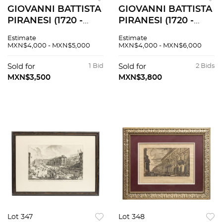
GIOVANNI BATTISTA
GIOVANNI BATTISTA
PIRANESI (1720 -
PIRANESI (1720 -
1778). VEDUTA
1778). VEDUTA
Estimate
Estimate
DELLA BASILICA, E
DELLA VASTA
MXN$4,000 - MXN$5,000
MXN$4,000 - MXN$6,000
PIAZZA DI S. PIETRO
FONTANA DI TEVI
IN VATICANO.
ANTICAMENTE
Sold for
1 Bid
Sold for
2 Bids
PRINCIPIOS DEL
DETTA L´ACQUA
MXN$3,500
MXN$3,800
SIGLO XX. Grabado.
VERGINE. SIGLO XX.
Grabado.
Lot 347
Lot 348