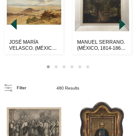
JOSÉ MARÍA
MANUEL SERRANO.
VELASCO. (MÉXICO,
(MÉXICO, 1814-1867).
1840-1912) PAISAJE.
ROTONDA DEL
Óleo s...
BOSQUE...
Filter
480 Results