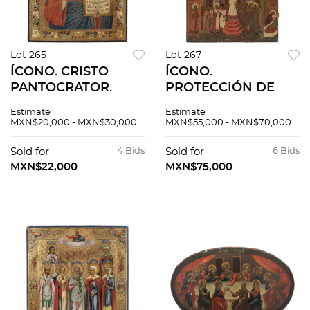
Lot 265
Lot 267
ÍCONO. CRISTO
ÍCONO.
PANTOCRATOR.
PROTECCIÓN DE
RUSIA, CA. 1900.
NUESTRA
Estimate
Estimate
Óleo y hoja de oro
SANTÍSIMA SEÑORA
MXN$20,000 - MXN$30,000
MXN$55,000 - MXN$70,000
punzonada y
THEOTOKOS Y
esgrafiada sobre
SIEMPRE VIRGEN
Sold for
4 Bids
Sold for
6 Bids
tabla. 26 x 22 cm.
MARÍA. RUSIA,
MXN$22,000
MXN$75,000
SIGLO XVIII. Óleo
sobre tabla.