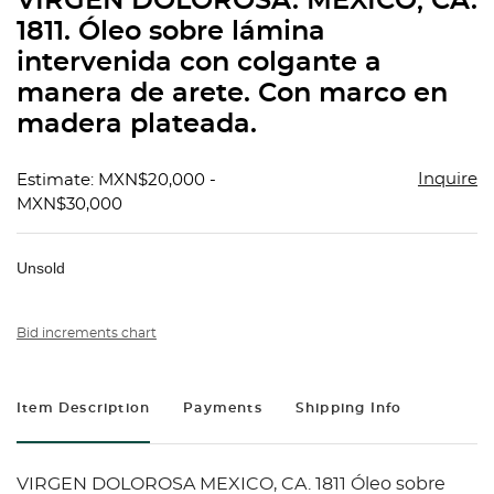
VIRGEN DOLOROSA. MEXICO, CA.
favorit
1811. Óleo sobre lámina
intervenida con colgante a
manera de arete. Con marco en
madera plateada.
Inquire
Estimate: MXN$20,000 -
MXN$30,000
Unsold
Bid increments chart
Item Description
Payments
Shipping Info
VIRGEN DOLOROSA MEXICO, CA. 1811 Óleo sobre