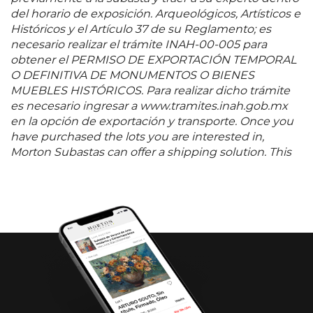
del horario de exposición. Arqueológicos, Artísticos e
Históricos y el Artículo 37 de su Reglamento; es
necesario realizar el trámite INAH-00-005 para
obtener el PERMISO DE EXPORTACIÓN TEMPORAL
O DEFINITIVA DE MONUMENTOS O BIENES
MUEBLES HISTÓRICOS. Para realizar dicho trámite
es necesario ingresar a www.tramites.inah.gob.mx
en la opción de exportación y transporte. Once you
have purchased the lots you are interested in,
Morton Subastas can offer a shipping solution. This
shipping company will be able to answer any
questions you may have in regards to delivery,
either before or after the auction has been
completed.