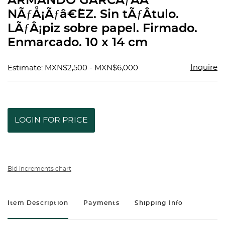
ARMANDO GARCÃƒÂA
favorit
NÃƒÅ¡Ãƒâ€˜EZ. Sin tÃƒÂ­tulo.
LÃƒÂ¡piz sobre papel. Firmado.
Enmarcado. 10 x 14 cm
Inquire
Estimate: MXN$2,500 - MXN$6,000
LOGIN FOR PRICE
Bid increments chart
Item Description
Payments
Shipping Info