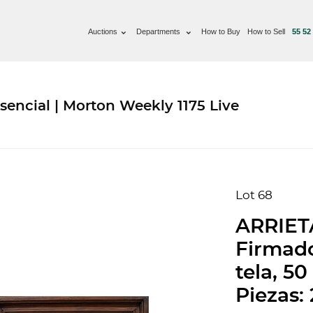
Auctions
Departments
How to Buy
How to Sell
55 52
sencial | Morton Weekly 1175 Live
Lot 68
ARRIETA
Firmad
tela, 5
Piezas: 