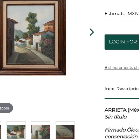
Estimate: MXN
LOGIN FOR 
Bid increments ch
Item Descripti
 zoom
ARRIETA (Méxi
Sin título
Firmado Óleos 
conservación