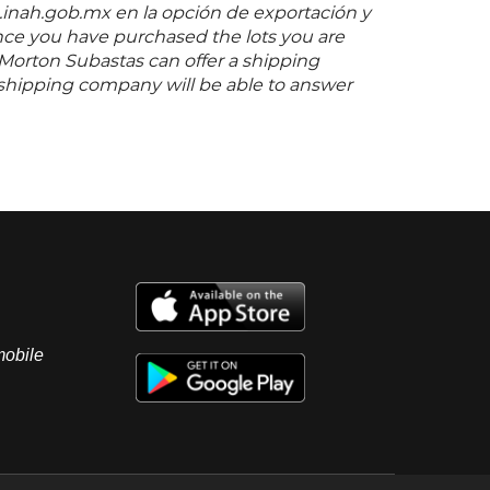
inah.gob.mx en la opción de exportación y
nce you have purchased the lots you are
 Morton Subastas can offer a shipping
s shipping company will be able to answer
you may have in regards to delivery, either
er the auction has been completed.
mobile