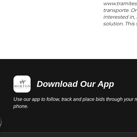
www.tramites.
transporte. O
interested in,
solution. Thi
any questions 
before or aft
Download Our App
Use our app to follow, track and place bids through your 
phone.