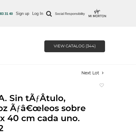
Sign up
Log In
 83 31 40
Social Responsibility
VIEW CATALOG (344)
Next Lot
Add
to
. Sin tÃƒÂ­tulo,
favorite
oz Ãƒâ€œleos sobre
0 x 40 cm cada uno.
2