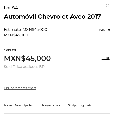
Lot 84
to
Automóvil Chevrolet Aveo 2017
favorit
Inquire
Estimate: MXN$45,000 -
MXN$45,000
Sold for
MXN$45,000
[
1 Bid
]
Sold Price excludes BP
Bid increments chart
Item Description
Payments
Shipping Info