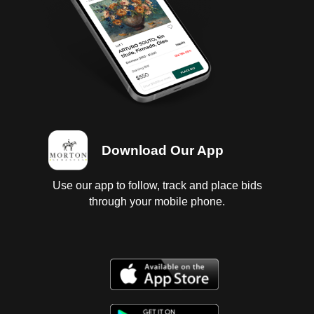
vestiduras rotas, forro de volante con daño;
Instrumentos en regular sin probar; Suspensión de
amortiguadores; Chasis en regular estado;
Carrocería con golpes ligeros, fascia delantera con
daño, parrilla dañada, falta tapón de tanque de
combustible, calavera derecha con daño, puerta
izquierda descuadrada; Llantas 4 lisas. Baja 2023
Download Our App
Use our app to follow, track and place bids
through your mobile phone.