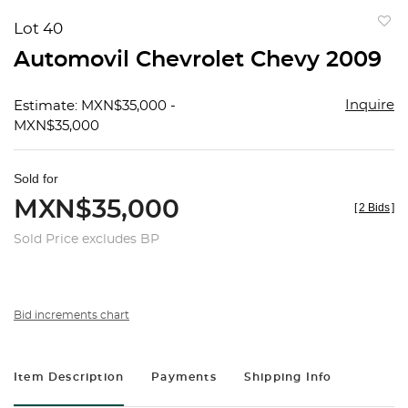
Lot 40
to
Automovil Chevrolet Chevy 2009
favorit
Inquire
Estimate: MXN$35,000 -
MXN$35,000
Sold for
MXN$35,000
[
2 Bids
]
Sold Price excludes BP
Bid increments chart
Item Description
Payments
Shipping Info