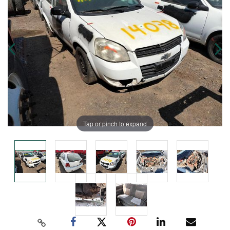
Tap or pinch to expand