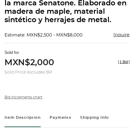
la marca Senatone. Elaborado en
madera de maple, material
sintético y herrajes de metal.
Inquire
Estimate: MXN$2,500 - MXN$8,000
Sold for
MXN$2,000
[
1 Bid
]
Sold Price excludes BP
Bid increments chart
Item Description
Payments
Shipping Info