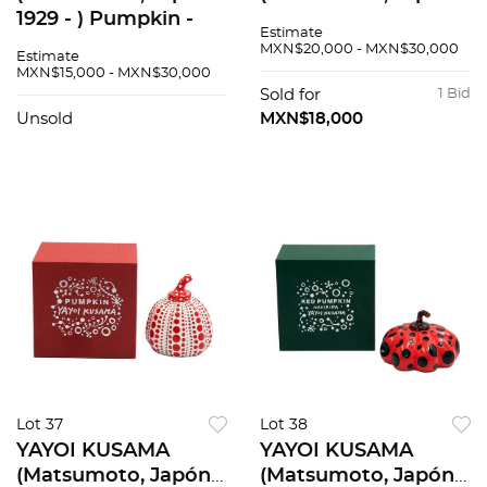
1929 - ) Pumpkin -
1929 - ) Pumpkin -
Estimate
Red and white Con
Yellow and black
MXN$20,000 - MXN$30,000
Estimate
copyright de la
Con copyright de la
MXN$15,000 - MXN$30,000
artista estampado
artista estampado
Sold for
1 Bid
en la base
en la base Escultu...
Unsold
MXN$18,000
Escultura...
Lot 37
Lot 38
YAYOI KUSAMA
YAYOI KUSAMA
(Matsumoto, Japón,
(Matsumoto, Japón,