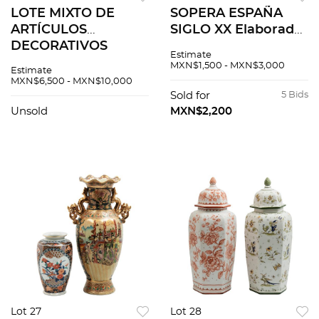
LOTE MIXTO DE
SOPERA ESPAÑA
ARTÍCULOS
SIGLO XX Elaborada
DECORATIVOS
en cerámica
Estimate
DIFERENTES
policromada Sellado
MXN$1,500 - MXN$3,000
Estimate
ORÍGENES SIGLO XX
inferior Decoración
MXN$6,500 - MXN$10,000
Elaborados en
a mano con motivos
Sold for
5 Bids
porcelana metal
florales, orgánico...
Unsold
MXN$2,200
Diferentes diseños y
decorado...
Lot 27
Lot 28