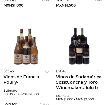
Romeral Gran Rva
Sold for
1 Bid
Sold for
5 Bids
1950s (2). 7pzas
MXN$1,000
MXN$1,500
Lot 45
Lot 46
Vinos de Francia.
Vinos de Sudamérica
Poully-
5pzs:Concha y Toro
Fuissé(2)/Macon
Winemakers. lulu b
Estimate
Blanc/ Beaujolais
malbec. / Viña maipo
MXN$500 - MXN$1,000
Estimate
village y 1972. 5 Pzs
(2pz). / Viñas de
MXN$1,800 - MXN$2,000
Orfialia.
Sold for
4 Bids