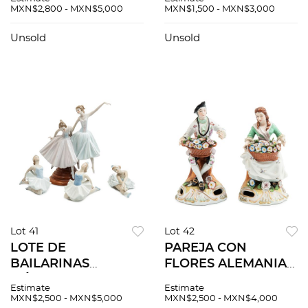
en porcelana
Elaboradas en
MXN$2,800 - MXN$5,000
MXN$1,500 - MXN$3,000
policromada
porcelana
Selladas Lladró
policromada
Unsold
Unsold
Acabado brillante 22
Acabado gres
cm a...
Diferentes escenas
infantiles<...
Lot 41
Lot 42
LOTE DE
PAREJA CON
BAILARINAS
FLORES ALEMANIA
MÉXICO SIGLO XX
SIGLO XX Elaborada
Estimate
Estimate
Elaboradas en
en porcelana
MXN$2,500 - MXN$5,000
MXN$2,500 - MXN$4,000