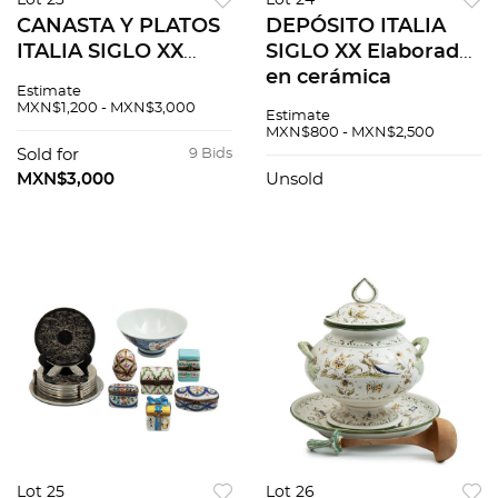
Lot 23
Lot 24
CANASTA Y PLATOS
DEPÓSITO ITALIA
ITALIA SIGLO XX
SIGLO XX Elaborado
Elaborados en
en cerámica
Estimate
cerámica y
policromada
MXN$1,200 - MXN$3,000
Estimate
porcelana en color
Acabado gres Tapa
MXN$800 - MXN$2,500
blanco Acabado
decorada a manera
Sold for
9 Bids
brillante Consta de
de bouquet 26 cm
MXN$3,000
Unsold
frutero,...
altura<...
Lot 25
Lot 26