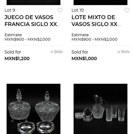
Lot 9
Lot 10
JUEGO DE VASOS
LOTE MIXTO DE
FRANCIA SIGLO XX
VASOS SIGLO XX
Elaborados en cristal
Elaborados en cristal
Estimate
Estimate
transparente Diseño
transparente Diseño
MXN$900 - MXN$2,000
MXN$900 - MXN$2,000
orgánico liso
liso orgánico
Detalles de
Servicio para 4
Sold for
4 Bids
Sold for
4 Bids
conservación Piezas:
personas 2
MXN$1,200
MXN$1,000
9
tamaños...