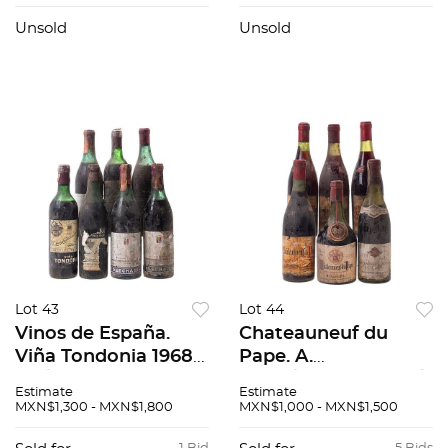
porcelana
policromada Sellada
policromada
inferior Acabado
Unsold
Unsold
Selladas Cuernavaca
brillante Decoración
Acabado brillante
org...
Uno con ba...
Lot 43
Lot 44
Vinos de España.
Chateauneuf du
Viña Tondonia 1968
Pape. A.
(2) / CVNE Rva
Ogier/Remoissenet/Che
Estimate
Estimate
Especial 1944 (3) /
6 pzs.
MXN$1,300 - MXN$1,800
MXN$1,000 - MXN$1,500
Bodegas del