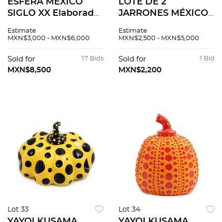
ESFERA MÉXICO
LOTE DE 2
SIGLO XX Elaborada
JARRONES MÉXICO
en cerámica tipo
SIGLO XX
Estimate
Estimate
talavera Decoración
Elaborados en
MXN$3,000 - MXN$6,000
MXN$2,500 - MXN$5,000
floral y orgánica en
cerámica tipo
color azul cobalto
Talavera Sellados
Sold for
17 Bids
Sold for
1 Bid
Con base de...
inferior Casal
MXN$8,500
MXN$2,200
Acabado craquelado
Decor...
Lot 33
Lot 34
YAYOI KUSAMA
YAYOI KUSAMA