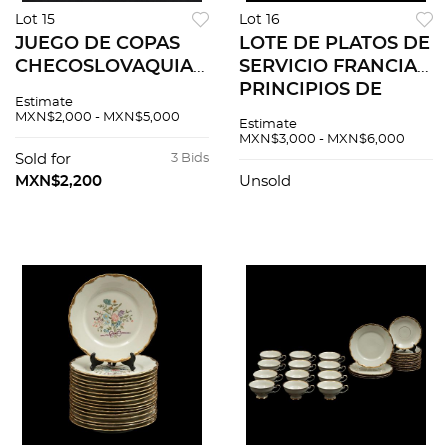
Lot 15
Lot 16
JUEGO DE COPAS
LOTE DE PLATOS DE
CHECOSLOVAQUIA
SERVICIO FRANCIA
SIGLO XX Elaboradas
PRINCIPIOS DE
Estimate
en cristal de
SIGLO XX
MXN$2,000 - MXN$5,000
Estimate
Bohemia Cáliz de
Elaborados en
MXN$3,000 - MXN$6,000
diferentes colores
porcelana Sellados
Sold for
3 Bids
Decoración facetada
Limoges Decoración
MXN$2,200
Unsold
...
floral en to...