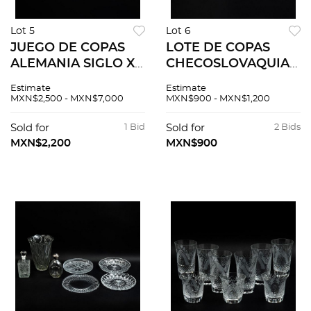
Lot 5
Lot 6
JUEGO DE COPAS
LOTE DE COPAS
ALEMANIA SIGLO XX
CHECOSLOVAQUIA
Elaboradas en cristal
SIGLO XX Elaboradas
Estimate
Estimate
transparente
en cristal
MXN$2,500 - MXN$7,000
MXN$900 - MXN$1,200
Selladas Rosenthal
transparente De la
Studio Line Diseño
marca Rona Consta
Sold for
1 Bid
Sold for
2 Bids
orgánico liso ...
de 11 copas para vino
MXN$2,200
MXN$900
y 6...