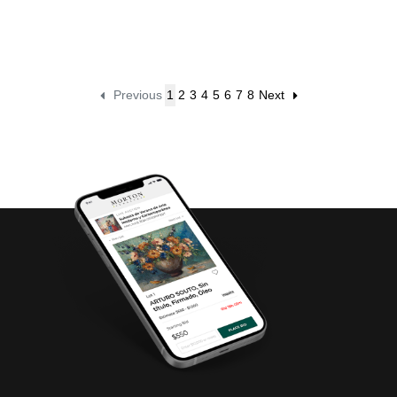
de B...
Guanajuato....
Previous
1
2
3
4
5
6
7
8
Next