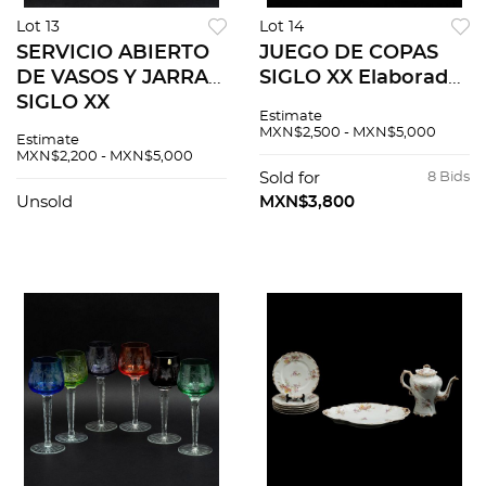
Lot 13
Lot 14
SERVICIO ABIERTO
JUEGO DE COPAS
DE VASOS Y JARRA
SIGLO XX Elaboradas
SIGLO XX
en vidrio En color
Estimate
Elaboradoa en vidrio
rojo Diseño orgánico
MXN$2,500 - MXN$5,000
Estimate
verde de uranio
Servicio para 6
MXN$2,200 - MXN$5,000
Diseño esférico
personas 5 tamaños
Sold for
8 Bids
Decorado con
diferentes...
Unsold
MXN$3,800
cintillos de es...