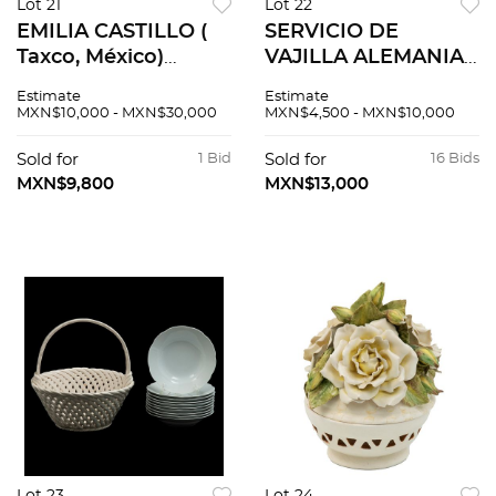
Lot 21
Lot 22
EMILIA CASTILLO (
SERVICIO DE
Taxco, México)
VAJILLA ALEMANIA
SERVICIO DE
SIGLO XX Elaborado
Estimate
Estimate
VAJILLA MÉXICO
en porcelana blanca
MXN$10,000 - MXN$30,000
MXN$4,500 - MXN$10,000
SIGLO XX Elaborada
Sellada Rosenthal
en cerámica blanca
Decoración lineal
Sold for
1 Bid
Sold for
16 Bids
con aplicaciones de
orgánica en tonos...
MXN$9,800
MXN$13,000
plata<...