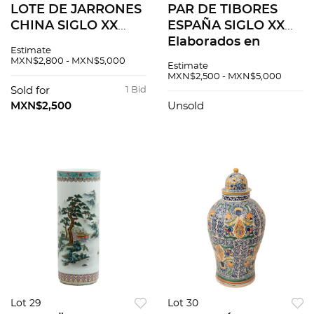
LOTE DE JARRONES
PAR DE TIBORES
CHINA SIGLO XX
ESPAÑA SIGLO XX
Elaborados en
Elaborados en
Estimate
porcelana
cerámica
MXN$2,800 - MXN$5,000
Estimate
policromada
policromada Sellado
MXN$2,500 - MXN$5,000
Sellados inferiores
inferior Decoración
Sold for
1 Bid
Decorados con
a mano con motivos
MXN$2,500
Unsold
motivos orgánicos,
florales,...
f...
Lot 29
Lot 30