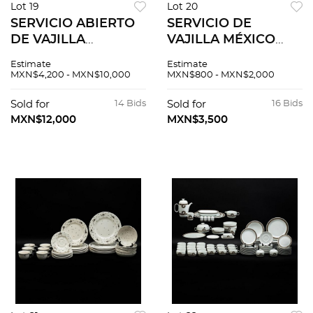
Lot 19
Lot 20
SERVICIO ABIERTO
SERVICIO DE
DE VAJILLA
VAJILLA MÉXICO
FRANCIA SIGLO XX
SIGLO XX Elaborada
Estimate
Estimate
Elaborada en
en cerámica blanca
MXN$4,200 - MXN$10,000
MXN$800 - MXN$2,000
porcelana Sellada
Sellados inferiores
Limoges Decorada
Diseño cuadrado
Sold for
14 Bids
Sold for
16 Bids
con cenefa de
Consta de 8 platos...
MXN$12,000
MXN$3,500
esmalte dorado...