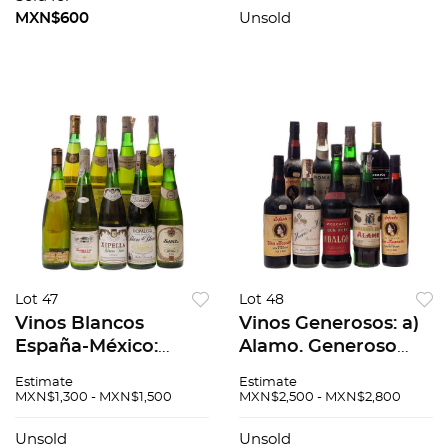
MXN$600
Unsold
Lot 47
Lot 48
Vinos Blancos
Vinos Generosos: a)
España-México:
Alamo. Generoso
a)Saenz Rueda
Dulce. Salt. Coahuila.
Estimate
Estimate
Superior. 1993 y 1998.
b) Montecasino
MXN$1,300 - MXN$1,500
MXN$2,500 - MXN$2,800
España. Piezas:2.
Jerez. Manzanilla
b)Xipella. S/C. Conca
Bailadora
Unsold
Unsold