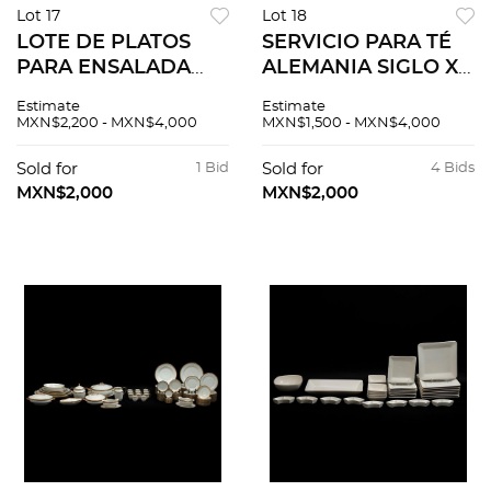
Lot 17
Lot 18
LOTE DE PLATOS
SERVICIO PARA TÉ
PARA ENSALADA
ALEMANIA SIGLO XX
ALEMANIA SIGLO XX
Elaborado en
Estimate
Estimate
Elaborados en
porcelana blanca
MXN$2,200 - MXN$4,000
MXN$1,500 - MXN$4,000
porcelana Sellados
Sellado Alka Bavaria
Alka Bavaria
Decoración lisa con
Sold for
1 Bid
Sold for
4 Bids
Pintados a mano
filo de esmalte...
MXN$2,000
MXN$2,000
con motivos...