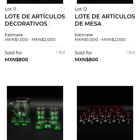
Lot 11
Lot 12
LOTE DE ARTÍCULOS
LOTE DE ARTÍCULOS
DECORATIVOS
DE MESA
CHECOSLOVAQUIA
CHECOSLOVAQUIA
Estimate
Estimate
SIGLO XX
SIGLO XX
MXN$1,000 - MXN$2,000
MXN$1,000 - MXN$2,000
Elaborados en cristal
Elaborados en cristal
transparente
transparente Diseño
Sold for
1 Bid
Sold for
1 Bid
Decoración facetada
orgánico Decoración
MXN$800
MXN$800
y orgánica Co...
facetada<R...