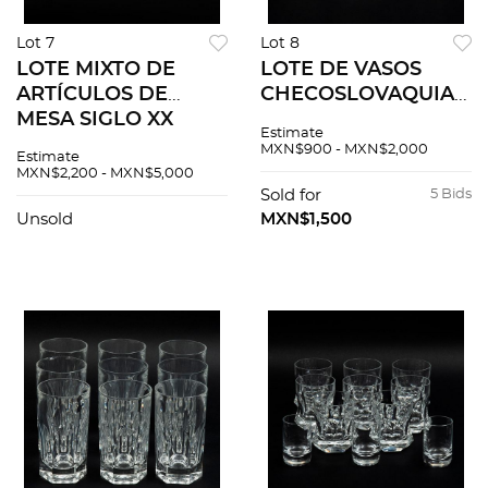
Lot 7
Lot 8
LOTE MIXTO DE
LOTE DE VASOS
ARTÍCULOS DE
CHECOSLOVAQUIA
MESA SIGLO XX
SIGLO XX
Estimate
Elaborados en cristal
Elaborados en cristal
MXN$900 - MXN$2,000
Estimate
transparente Diseño
transparente
MXN$2,200 - MXN$5,000
orgánico Decoración
Decoración facetada
Sold for
5 Bids
diversa Consta de 1...
Servicio abierto: 6
Unsold
MXN$1,500
vasos hig...