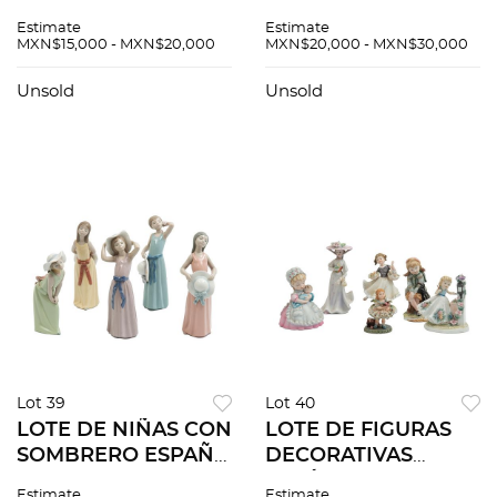
1929 - ) Pumkin - Red
1929 - ) Red Pumpkin
Estimate
Estimate
and white Con
Naoshima Con
MXN$15,000 - MXN$20,000
MXN$20,000 - MXN$30,000
copyright de la
copyright de la
artista estampado
artista estampado
Unsold
Unsold
en la base Escultura
en la base Escultura
e...
en...
Lot 39
Lot 40
LOTE DE NIÑAS CON
LOTE DE FIGURAS
SOMBRERO ESPAÑA
DECORATIVAS
SIGLO XX Elaboradas
JAPÓN SIGLO XX
Estimate
Estimate