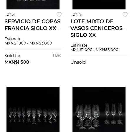
Lot 3
Lot 4
SERVICIO DE COPAS
LOTE MIXTO DE
FRANCIA SIGLO XX
VASOS CENICEROS
Elaboradas en cristal
SIGLO XX
Estimate
transparente
Elaborados en cristal
MXN$1,800 - MXN$3,000
Estimate
Decoración floral
transparente
MXN$1,000 - MXN$3,000
esgrafiada Servicio
Diseños orgánicos
Sold for
1 Bid
para 5 persona...
Decoración lisa ,
MXN$1,500
Unsold
floral y y fa...