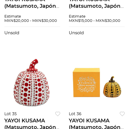
(Matsumoto, Japón,
(Matsumoto, Japón,
1929 - ) Pumpkin -
1929 - ) Pumpkin -
Estimate
Estimate
Yellow and black
Yellow and red Con
MXN$20,000 - MXN$30,000
MXN$15,000 - MXN$30,000
Con leyenda
copyright de la
Naoshima y
artista estampado
Unsold
Unsold
copyright de la
en la base
artista estampado
Escultura...
e...
Lot 35
Lot 36
YAYOI KUSAMA
YAYOI KUSAMA
(Matsumoto, Japón,
(Matsumoto, Japón,