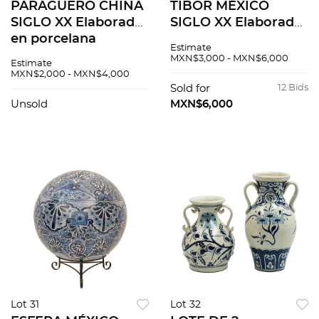
PARAGÜERO CHINA
TIBOR MÉXICO
SIGLO XX Elaborado
SIGLO XX Elaborado
en porcelana
en cerámica
Estimate
policromada Sellado
Talavera Sellada
MXN$3,000 - MXN$6,000
Estimate
inferior con
Uriarte Decorado
MXN$2,000 - MXN$4,000
sinograma Acabado
con motivos
Sold for
12 Bids
brillante Decorado
orgánicos y florales
Unsold
MXN$6,000
co...
en tonos azules y
amarillos
Lot 31
Lot 32