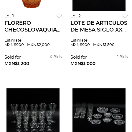
Lot 1
Lot 2
FLORERO
LOTE DE ARTICULOS
CHECOSLOVAQUIA
DE MESA SIGLO XX
SIGLO XX Elaborado
Elaborados en cristal
Estimate
Estimate
en cristal de
trasnparente
MXN$900 - MXN$2,000
MXN$900 - MXN$1,500
Bohemia color
Decoración facetada
ámbar Decoración
Diseño orgánico
Sold for
4 Bids
Sold for
2 Bids
facetada Borde
Consta de 3 jarr...
MXN$1,200
MXN$1,000
dentados 30 cm alt...