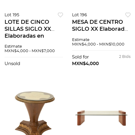
Lot 195
Lot 196
LOTE DE CINCO
MESA DE CENTRO
SILLAS SIGLO XX
SIGLO XX Elaborada
Elaboradas en
en madera y
Estimate
madera con
cubierta de vidrio
MXN$4,000 - MXN$10,000
Estimate
tapizado capitonado
Cuenta con
MXN$4,000 - MXN$7,000
y acojinado Cuenta
molduras, detalles
Sold for
2 Bids
con respaldo con
de acantos y
Unsold
MXN$4,000
diseño de escud...
soportes tipo zóca...