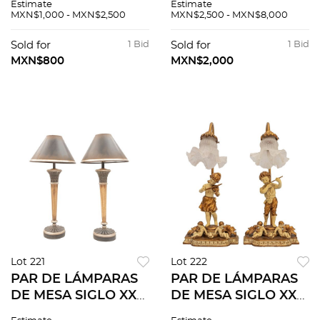
Estimate
Estimate
aleación de metal
policromada Cuenta
MXN$1,000 - MXN$2,500
MXN$2,500 - MXN$8,000
dorado Cuentan con
con fustes a manera
pantallas de gasa,
de ángel. Para una
Sold for
1 Bid
Sold for
1 Bid
brazo articulado.
luz C/U 88 cm Mar...
MXN$800
MXN$2,000
Para un...
Lot 221
Lot 222
PAR DE LÁMPARAS
PAR DE LÁMPARAS
DE MESA SIGLO XX
DE MESA SIGLO XX
Elaboradas en
Elaboradas en