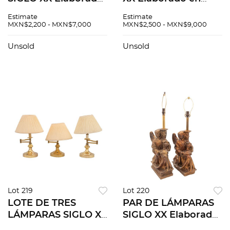
en porcelana
metal dorado y
Estimate
Estimate
policromada
vidrio facetado
MXN$2,200 - MXN$7,000
MXN$2,500 - MXN$9,000
Capodimonte
Cuenta con brazos
Cuenta con
semicurvos, para
Unsold
Unsold
querubines y
cuatro luces Marcas
soporte tipo zócalo
de uso...
65 cm <...
Lot 219
Lot 220
LOTE DE TRES
PAR DE LÁMPARAS
LÁMPARAS SIGLO XX
SIGLO XX Elaboradas
Elaboradas en
en pasta