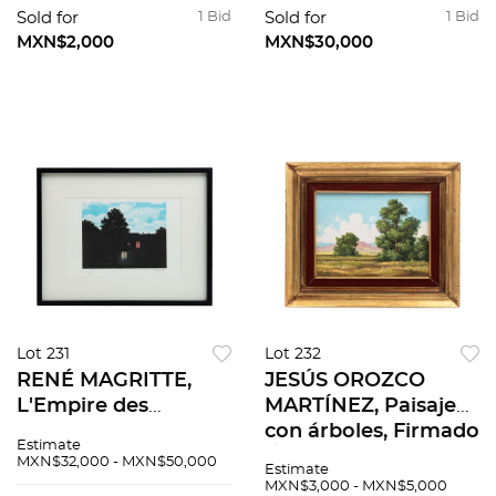
cm
x 24 cm
Sold for
1 Bid
Sold for
1 Bid
MXN$2,000
MXN$30,000
Lot 231
Lot 232
RENÉ MAGRITTE,
JESÚS OROZCO
L'Empire des
MARTÍNEZ, Paisaje
lumières, Firmada
con árboles, Firmado
Estimate
con sello Litografía,
Óleo sobre tela, 30 x
MXN$32,000 - MXN$50,000
Estimate
edición póstuma 44
40 cm
MXN$3,000 - MXN$5,000