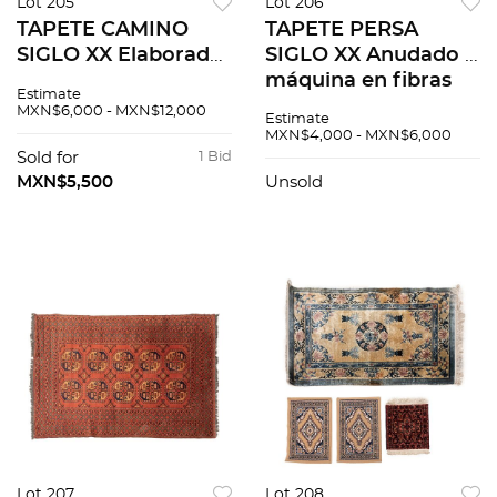
Lot 205
Lot 206
TAPETE CAMINO
TAPETE PERSA
SIGLO XX Elaborado
SIGLO XX Anudado a
a máquina en fibras
máquina en fibras
Estimate
de lana y algodón
de lana, algodón y
MXN$6,000 - MXN$12,000
Estimate
Cuenta con orla
seda Cuenta con
MXN$4,000 - MXN$6,000
vegetal y campo
medallón central,
Sold for
1 Bid
decorado 760 x 67
campo decorado y
MXN$5,500
Unsold
cm...
orla c...
Lot 207
Lot 208