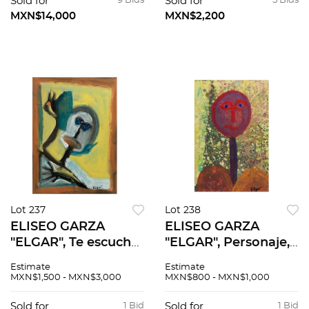
Sold for
9 Bids
Sold for
5 Bids
MXN$14,000
MXN$2,200
Lot 237
Lot 238
ELISEO GARZA
ELISEO GARZA
"ELGAR", Te escucho,
"ELGAR", Personaje,
Firmada Mixta sobre
Firmado Mixta sobre
Estimate
Estimate
tela, 88 x 63 cm
MDF, 60 x 40 cm
MXN$1,500 - MXN$3,000
MXN$800 - MXN$1,000
Sold for
1 Bid
Sold for
1 Bid