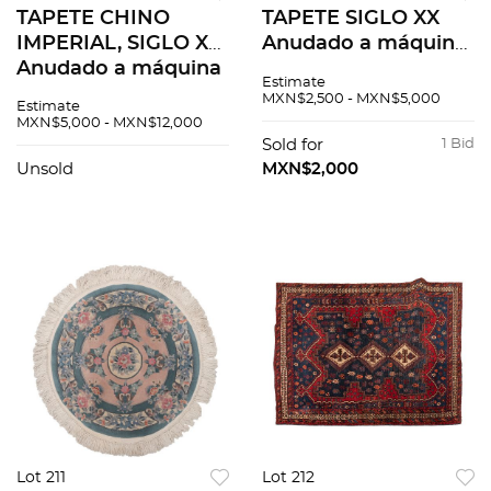
TAPETE CHINO
TAPETE SIGLO XX
IMPERIAL, SIGLO XX.
Anudado a máquina
Anudado a máquina
en fibras de lana,
Estimate
en fibras de lana y
algodón y detalles
MXN$2,500 - MXN$5,000
Estimate
algodón. Cuenta con
de seda Cuenta con
MXN$5,000 - MXN$12,000
medallón central y
campo decorado a
Sold for
1 Bid
campo decorado a
manera floral y or...
Unsold
MXN$2,000
mano.
Lot 211
Lot 212