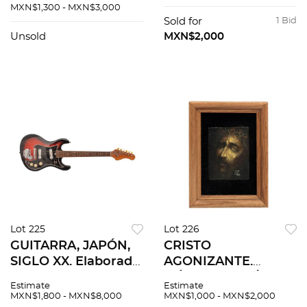
dorado Cuenta con
madera de maple,
MXN$1,300 - MXN$3,000
fuste a manera de
material sintético y
Sold for
1 Bid
jarrón y soport...
herrajes de metal.
Unsold
MXN$2,000
Lot 225
Lot 226
GUITARRA, JAPÓN,
CRISTO
SIGLO XX. Elaborada
AGONIZANTE.
en madera laqueada,
MÉXICO, SXX. Óleo
Estimate
Estimate
con herrajes de
sobre lámina de
MXN$1,800 - MXN$8,000
MXN$1,000 - MXN$2,000