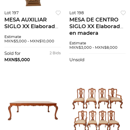
Lot 197
Lot 198
MESA AUXILIAR
MESA DE CENTRO
SIGLO XX Elaborada
SIGLO XX Elaborada
en madera con
en madera
Estimate
cubierta de vidrio
aglomerada con
MXN$5,000 - MXN$10,000
Estimate
Cuenta con cubierta
cubierta de vidrio
MXN$3,000 - MXN$8,000
circula, y soporte
removible 40 x 165
Sold for
2 Bids
trípode con hojas
cm Presenta marcas
MXN$5,000
Unsold
de...
de uso y...