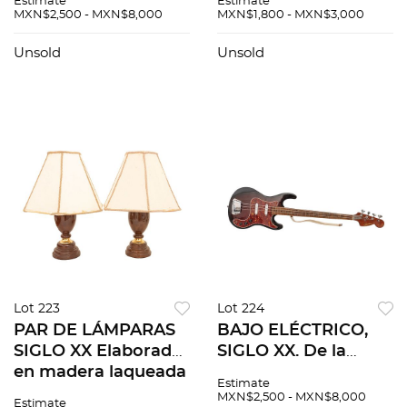
Estimate
Estimate
madera policromada
aliación de metal
MXN$2,500 - MXN$8,000
MXN$1,800 - MXN$3,000
y pantalla de
policromado,
sintético Cuenta con
pantallas de vidrio
Unsold
Unsold
fuste a manera de
opaco a manera de
column...
flor Cuen...
Lot 223
Lot 224
PAR DE LÁMPARAS
BAJO ELÉCTRICO,
SIGLO XX Elaboradas
SIGLO XX. De la
en madera laqueada
marca Senatone.
Estimate
y detalles de latón
Elaborado en
MXN$2,500 - MXN$8,000
Estimate