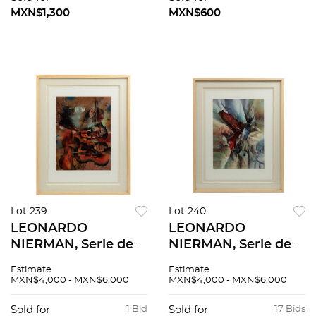
MXN$1,300
MXN$600
Lot 239
Lot 240
LEONARDO
LEONARDO
NIERMAN, Serie de
NIERMAN, Serie de
violines, Firmada y
papeles arrugados II,
Estimate
Estimate
fechada Litografía
Firmada Litografía
MXN$4,000 - MXN$6,000
MXN$4,000 - MXN$6,000
38 / 325, 76 x 56 cm
offset 110 / 335, 76 x
56 cm
Sold for
1 Bid
Sold for
17 Bids