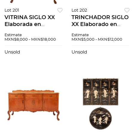
Lot 201
Lot 202
VITRINA SIGLO XX
TRINCHADOR SIGLO
Elaborada en
XX Elaborado en
madera barnizada,
madera Cuenta con
Estimate
Estimate
con entrepaños de
cubierta rectangular
MXN$8,000 - MXN$18,000
MXN$5,000 - MXN$12,000
vidrio y pared de
y cubierta de vidrio,
espejo Con 3 puertas
tres de puertas
Unsold
Unsold
abatibles y
abatibles, tres...
soportes...