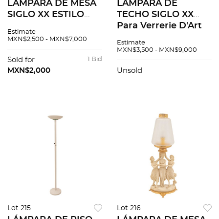
LÁMPARA DE MESA
LÁMPARA DE
SIGLO XX ESTILO
TECHO SIGLO XX
ART NOUVEAU
Para Verrerie D'Art
Estimate
Elaborado en metal
Degué Elaborada en
MXN$2,500 - MXN$7,000
Estimate
y vidrio opaco con
vidrio en color
MXN$3,500 - MXN$9,000
decoración floral
ambar Cuenta con
Sold for
1 Bid
Cuenta con fuste a
cadenillas y soportes
MXN$2,000
Unsold
maner...
de t...
Lot 215
Lot 216