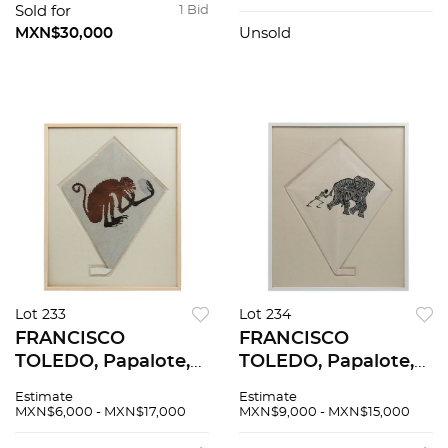
/ 300, 32 x 25 cm
Sold for
1 Bid
MXN$30,000
Unsold
Lot 233
Lot 234
FRANCISCO
FRANCISCO
TOLEDO, Papalote,
TOLEDO, Papalote,
Mono Araña,
Elefante, Firmado
Estimate
Estimate
Firmado Serigrafía
Serigrafía sobre
MXN$6,000 - MXN$17,000
MXN$9,000 - MXN$15,000
sobre papel, 70 x 55
papel, 70 x 55 cm