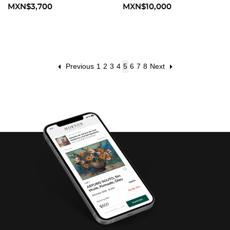
MXN$3,700
MXN$10,000
Previous
1
2
3
4
5
6
7
8
Next