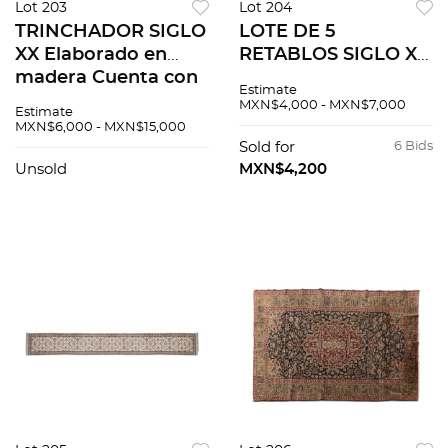
Lot 203
Lot 204
TRINCHADOR SIGLO
LOTE DE 5
XX Elaborado en
RETABLOS SIGLO XX
madera Cuenta con
Elaborado en
Estimate
cubierta rectangular
madera ebonizada
MXN$4,000 - MXN$7,000
Estimate
y cubierta de vidrio,
con detalles en
MXN$6,000 - MXN$15,000
4 puertas abatibles,
madre perla
Sold for
6 Bids
tres cajone...
Decorado con
Unsold
MXN$4,200
escenas clásicas
orientales...