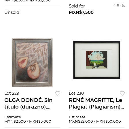
MXN$1,500 - MXN$3,000
Ligeros detalles de
detalles de
Sold for
4 Bids
conservación. 49.5 X
conservación. 39 x 29
Unsold
MXN$7,500
39 cm.
cm.
Lot 229
Lot 230
OLGA DONDÉ. Sin
RENÉ MAGRITTE, Le
título (durazno).
Plagiat (Plagiarism),
Firmado y fechado
Firmada con sello
Estimate
Estimate
1984. Acrílico sobre
Litografía 43 / 300,
MXN$2,500 - MXN$5,000
MXN$32,000 - MXN$50,000
masonite. 101 x 81
edición póstuma, 30