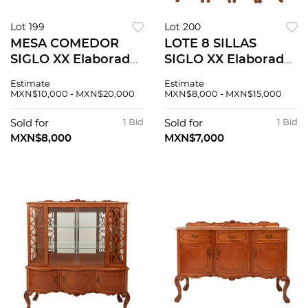
Lot 199
Lot 200
MESA COMEDOR
LOTE 8 SILLAS
SIGLO XX Elaborada
SIGLO XX Elaboradas
en madera
en madera
Estimate
Estimate
barnizada Cuenta
barnizada, asiento
MXN$10,000 - MXN$20,000
MXN$8,000 - MXN$15,000
con cubierta
acojinado y tapizado
rectangular, detalles
Cuenta con respaldo
Sold for
1 Bid
Sold for
1 Bid
en alto relieve y
calado, con remate,
MXN$8,000
MXN$7,000
soportes tipo...
de...