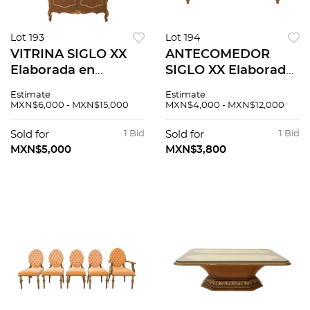
Lot 193
Lot 194
VITRINA SIGLO XX
ANTECOMEDOR
Elaborada en
SIGLO XX Elaborado
madera barnizada,
en madera Cuenta
Estimate
Estimate
vidrio y pared de
con cubierta circular
MXN$6,000 - MXN$15,000
MXN$4,000 - MXN$12,000
espejo Cuenta con
de vidrio, fuste
par de entrepaños,
torneado con
Sold for
1 Bid
Sold for
1 Bid
remate con acanto y
acantos y acanalado.
MXN$5,000
MXN$3,800
sop...
Con s...