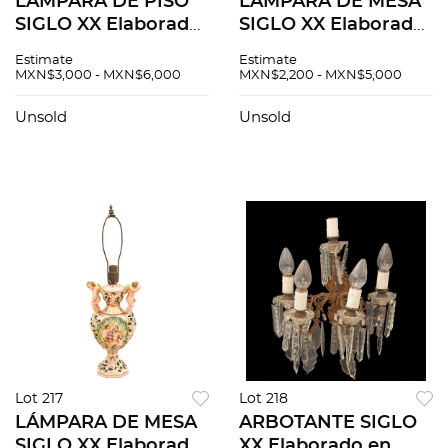
LÁMPARA DE PISO
LÁMPARA DE MESA
SIGLO XX Elaborada
SIGLO XX Elaboradas
en metal Cuenta con
en resina, pantalla
Estimate
Estimate
fuste liso, pantalla y
de cristal esgrafiado,
MXN$3,000 - MXN$6,000
MXN$2,200 - MXN$5,000
base circular 178 x 34
metal dorado
cm Marcas de uso y
Cuenta con fuste a
Unsold
Unsold
de...
manera de "Las...
Lot 217
Lot 218
LÁMPARA DE MESA
ARBOTANTE SIGLO
SIGLO XX Elaborada
XX Elaborado en