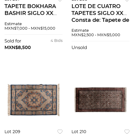
TAPETE BOKHARA
LOTE DE CUATRO
BASHIR SIGLO XX
TAPETES SIGLO XX
Anudado en fibras
Consta de: Tapete de
Estimate
de lana, algodón
pasillo chino, dos
MXN$7,000 - MXN$15,000
Estimate
Cuenta con campo
pies de cama
MXN$2,500 - MXN$5,000
decorado y orla
gemelos shiraz y
Sold for
4 Bids
geométrica Marcas
pide de cama persa
MXN$8,500
Unsold
de uso,...
Lot 209
Lot 210