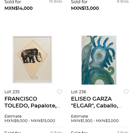
cm
Sold for
16 Bids
Sold for
8 Bids
MXN$14,000
MXN$13,000
Lot 235
Lot 236
FRANCISCO
ELISEO GARZA
TOLEDO, Papalote,
"ELGAR", Caballo,
Elefante, Firmado
Firmado Mixta sobre
Estimate
Estimate
Serigrafía sobre
tela, 83 x 78 cm
MXN$9,000 - MXN$15,000
MXN$1,500 - MXN$3,000
papel, 70 X 55 cm