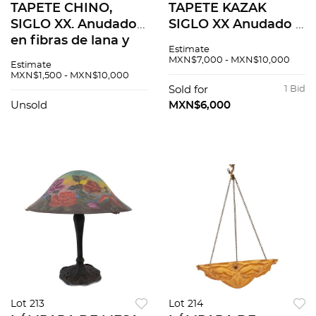
TAPETE CHINO,
TAPETE KAZAK
SIGLO XX. Anudado
SIGLO XX Anudado a
en fibras de lana y
mano en fibras de
Estimate
algodón. Diseño
lana y detalles de
MXN$7,000 - MXN$10,000
Estimate
circular con
algodón Cuenta con
MXN$1,500 - MXN$10,000
medallón central y
orla vegetal y
Sold for
1 Bid
decoración floral.
medallones
Unsold
MXN$6,000
centrales ...
Lot 213
Lot 214