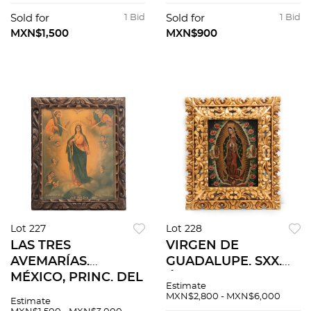
metal y sintéticos.
cobre. Firmado Paz.
100 cm de longitud.
Ligeros detalles de
Sold for
1 Bid
Sold for
1 Bid
conservación. 9 x 6.5
MXN$1,500
MXN$900
cm.
Lot 227
Lot 228
LAS TRES
VIRGEN DE
AVEMARÍAS.
GUADALUPE. SXX.
MÉXICO, PRINC. DEL
Óleo sobre tela,
Estimate
SXX. Cromolitografía
marco de madera
MXN$2,800 - MXN$6,000
Estimate
a color, enmarcada.
dorada. Ligeros