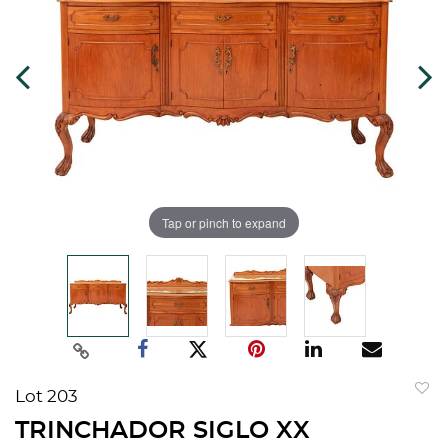
Tap or pinch to expand
Lot 203
to
TRINCHADOR SIGLO XX
favorit