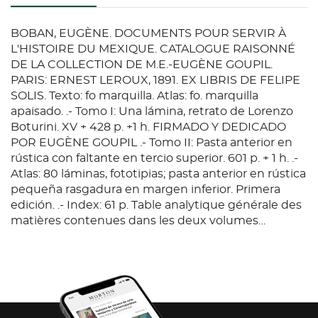
BOBAN, EUGÈNE. DOCUMENTS POUR SERVIR À
L'HISTOIRE DU MEXIQUE. CATALOGUE RAISONNÉ
DE LA COLLECTION DE M.E.-EUGÈNE GOUPIL.
PARIS: ERNEST LEROUX, 1891. EX LIBRIS DE FELIPE
SOLIS. Texto: fo marquilla. Atlas: fo. marquilla
apaisado. .- Tomo I: Una lámina, retrato de Lorenzo
Boturini. XV + 428 p. +1 h. FIRMADO Y DEDICADO
POR EUGÈNE GOUPIL .- Tomo II: Pasta anterior en
rústica con faltante en tercio superior. 601 p. + 1 h. .-
Atlas: 80 láminas, fototipias; pasta anterior en rústica
pequeña rasgadura en margen inferior. Primera
edición. .- Index: 61 p. Table analytique générale des
matières contenues dans les deux volumes…
Conservan pastas originales en rústica.
Encuadernados en pasta dura, lomo en piel. Piezas:
4 Palau: 31075. Catálogo de la colección reunida por
Lorenzo Boturini Benaduci, bibliófilo italiano y
Caballero del Sacro Imperio Romano Germánico.
Viajo a México en 1736 para cobrar los atrasos de una