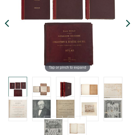
Tap or pinch to expand