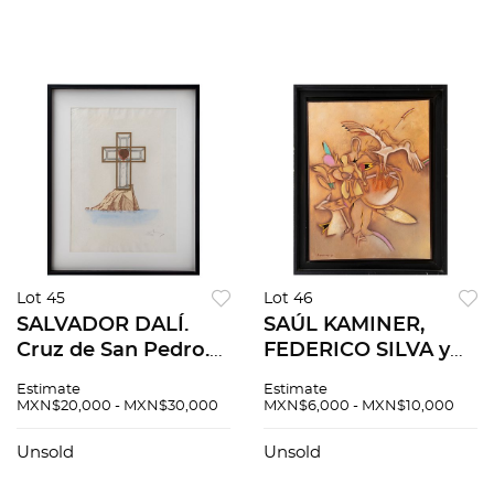
Lot 45
Lot 46
SALVADOR DALÍ.
SAÚL KAMINER,
Cruz de San Pedro.
FEDERICO SILVA y
Firmado. Grabado al
DAVID LACH. Lote
Estimate
Estimate
aguafuerte y
mixto de pintura y
MXN$20,000 - MXN$30,000
MXN$6,000 - MXN$10,000
aguatinta G 198 /
grabados. Medidas
250. 73 x 54 cm
variables. Piezas: 5
Unsold
Unsold
medidas totales