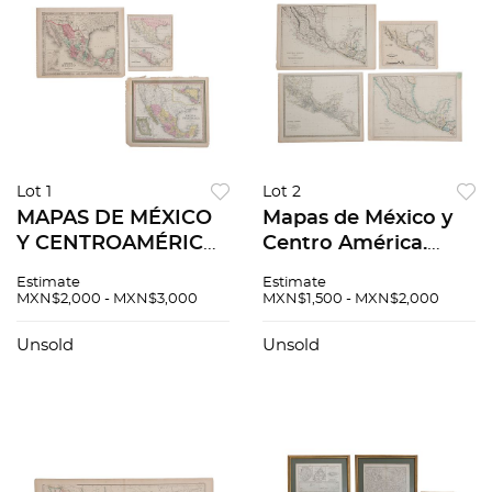
Lot 1
Lot 2
MAPAS DE MÉXICO
Mapas de México y
Y CENTROAMÉRICA
Centro América.
MEDIADOS DEL
Mediados del Siglo
Estimate
Estimate
SIGLO XIX . Mapas
XIX. 4 piezas
MXN$2,000 - MXN$3,000
MXN$1,500 - MXN$2,000
grabados 3 piezas
Unsold
Unsold