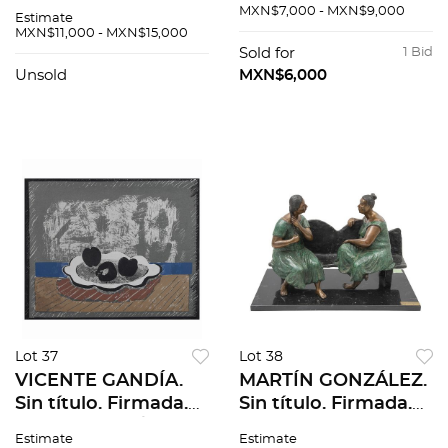
Grabado al
medidas imagen /
MXN$7,000 - MXN$9,000
Estimate
aguafuerte y
44 x 59 cm papel
MXN$11,000 - MXN$15,000
aguatinta P / C. 44 x
Sold for
1 Bid
60 cm imagen / 56 x
Unsold
MXN$6,000
76 cm papel
Lot 37
Lot 38
VICENTE GANDÍA.
MARTÍN GONZÁLEZ.
Sin título. Firmada.
Sin título. Firmada.
Serigrafía 76 / 100.
Escultura en bronce
Estimate
Estimate