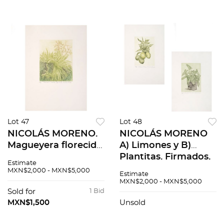
Lot 47
Lot 48
NICOLÁS MORENO.
NICOLÁS MORENO
Magueyera florecida.
A) Limones y B)
Firmado. Grabado a
Plantitas. Firmados.
Estimate
la punta seca y
Grabados a la punta
MXN$2,000 - MXN$5,000
Estimate
aguafuerte 23 / 100.
seca 28/50 y 35/50 .
MXN$2,000 - MXN$5,000
24 x 19 cm imagen /
19x13cm imagen /
Sold for
1 Bid
50 x 36 cm papel
40x27cm papel.
MXN$1,500
Unsold
Pzas: 2