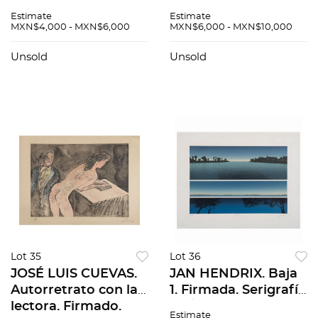
Firmado y fechado
Litografía. 38.5x44.5
Estimate
Estimate
98. Grabado al
cm. B)ALFREDO
MXN$4,000 - MXN$6,000
MXN$6,000 - MXN$10,000
aguatinta 68 / 180.
ZALCE. Sin título.
49 x 38 cm medidas
Firmada. Xilografía
Unsold
Unsold
totales
P/T. 70.5x57cm. Pzs:
2
Lot 35
Lot 36
JOSÉ LUIS CUEVAS.
JAN HENDRIX. Baja
Autorretrato con la
1. Firmada. Serigrafía
lectora. Firmado.
37 / 100. 38 x 54 cm
Estimate