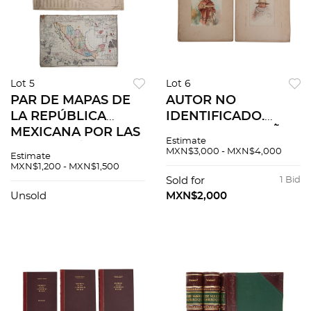
Lot 5
Lot 6
PAR DE MAPAS DE
AUTOR NO
LA REPÚBLICA
IDENTIFICADO.
MEXICANA POR LAS
"RETRATO DE NIÑO"
Estimate
SECRETARÍAS DE
Y "MÚSICO".
MXN$3,000 - MXN$4,000
Estimate
ECONOMÍA Y
Acuarela sobre papel
MXN$1,200 - MXN$1,500
MARINA. Secretaría
montado sobre
Sold for
1 Bid
de Económia Pzs 2
cartón, 29.5 x 19.4 cm
Unsold
MXN$2,000
y 32 x 24.4 cm. Pzs 2