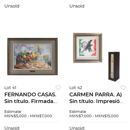
49 x 50 x 53 cm
38 x 27.5 cm
Unsold
Unsold
medidas totales con
medidas totales con
base
base
Lot 41
Lot 42
FERNANDO CASAS.
CARMEN PARRA. A)
Sin título. Firmada.
Sin título. Impresión
Acuarela sobre
11/15. 44.5x41.5cm B)
Estimate
Estimate
papel. 35.5 x 53 cm
Columna de la
MXN$5,000 - MXN$7,000
MXN$7,000 - MXN$15,000
Independencia.
Serigrafía 9/200, en
Unsold
Unsold