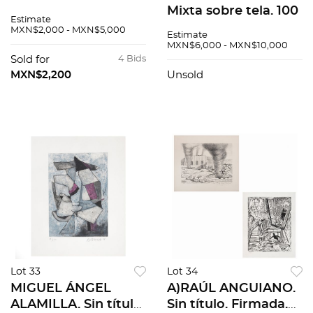
título. Firmado y
Mixta sobre tela. 100
Estimate
fechado Parra 77.
x 140 cm
MXN$2,000 - MXN$5,000
Estimate
Óleo sobre tela. 42 x
MXN$6,000 - MXN$10,000
60.5 cm
Sold for
4 Bids
MXN$2,200
Unsold
Lot 33
Lot 34
MIGUEL ÁNGEL
A)RAÚL ANGUIANO.
ALAMILLA. Sin título.
Sin título. Firmada.