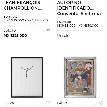
JEAN-FRANÇOIS
AUTOR NO
CHAMPOLLION.
IDENTIFICADO.
DICTIONNAIRE
Convento. Sin firma.
Estimate
ÉGYPTIEN EN
Óleo sobre tela. 43 x
MXN$30,000 - MXN$40,000
Estimate
ÉCRITURE
31 cm
MXN$8,000 - MXN$10,000
HIÉROGLYPHIQUE.
Sold for
1 Bid
PARIS, 1841. Exlibris
MXN$25,000
Unsold
Felipe Solis 1er Ed.
Lot 25
Lot 26