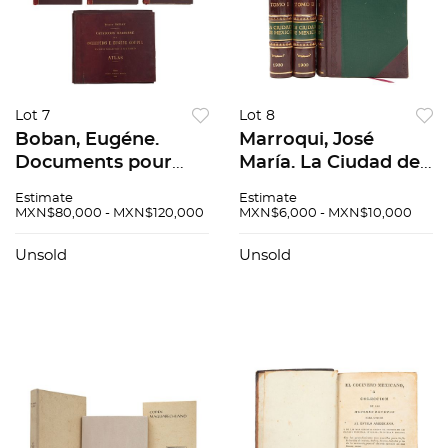
Lot 7
Lot 8
Boban, Eugéne.
Marroqui, José
Documents pour
María. La Ciudad de
Servir a l'Histoire du
México. México: 1900
Estimate
Estimate
Mexique. Paris: 1891.
y 1903. Piezas: 3.
MXN$80,000 - MXN$120,000
MXN$6,000 - MXN$10,000
Texto. Piezas: 4.
Unsold
Unsold