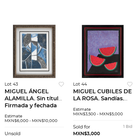
estuche. 30.5x5cm
Pzs:2
Lot 43
Lot 44
MIGUEL ÁNGEL
MIGUEL CUBILES DE
ALAMILLA. Sin título.
LA ROSA. Sandías.
Firmada y fechada
Firmada. Serigrafía
Estimate
98. Litografía XXIII /
47 / 120. 73.5 x 53.75
MXN$3,500 - MXN$5,000
Estimate
XXV. 42.75 x 30 cm
cm medidas totales
MXN$6,000 - MXN$10,000
imagen / 47.5 x 34.5
Sold for
1 Bid
cm papel
Unsold
MXN$3,000