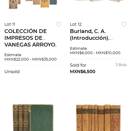
Lot 11
Lot 12
COLECCIÓN DE
Burland, C. A.
IMPRESOS DE
(Introducción).
VANEGAS ARROYO.
Codex Egerton 2895.
Estimate
ALGUNOS CON
Graz, Austria: 1965.
MXN$6,000 - MXN$10,000
Estimate
GRABADOS DE
Facsimilar y texto.
MXN$22,000 - MXN$35,000
POSADA.
Sold for
3 Bids
CANCIONEROS /
Unsold
MXN$6,500
NOTICIAS /
CUENTOS. Pzs 38