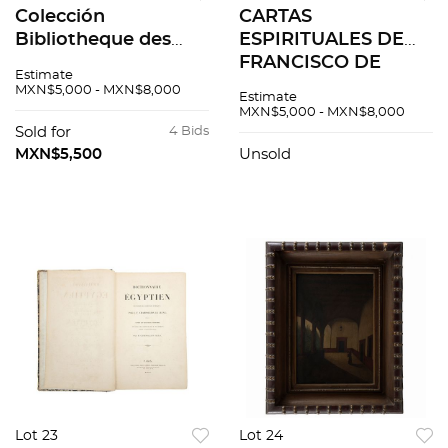
Colección
CARTAS
Bibliotheque des
ESPIRITUALES DE
Merveilles. Paris:
FRANCISCO DE
Estimate
Librairie de L.
SALES OBISPO Y
MXN$5,000 - MXN$8,000
Estimate
Hachette et Cie.,
PRÍNCIPE DE
MXN$5,000 - MXN$8,000
1868 - 1889.
GENEVA. MADRID:
Sold for
4 Bids
Ilustrados. Piezas
EN LA IMPRENTA
MXN$5,500
Unsold
totales: 21
DEL CONVENTO DE
LA MERCED, 1741.
Pzs 2
Lot 23
Lot 24