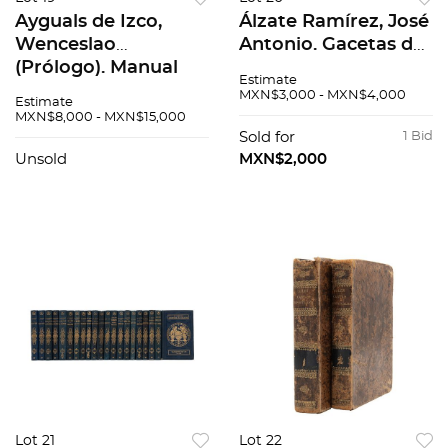
Ayguals de Izco,
Álzate Ramírez, José
Wenceslao
Antonio. Gacetas de
(Prólogo). Manual
Literatura de
Estimate
del Cocinero y
México. Puebla, 1831.
MXN$3,000 - MXN$4,000
Estimate
Cocinera tomado del
Tomo I
MXN$8,000 - MXN$15,000
Periódico Literario "
Sold for
1 Bid
La Risa". Puebla,
Unsold
MXN$2,000
1849.
Lot 21
Lot 22