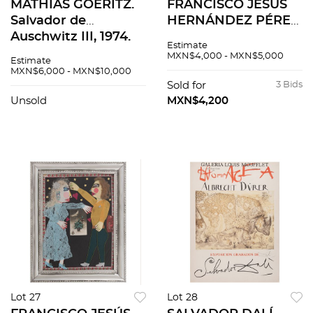
MATHIAS GOERITZ.
FRANCISCO JESÚS
Salvador de
HERNÁNDEZ PÉREZ.
Auschwitz III, 1974.
Nuestra boda.
Estimate
Sin firma. Serigrafía
Firmado y fechado
MXN$4,000 - MXN$5,000
Estimate
sin número de tiraje.
Oax - Mex 2023.
MXN$6,000 - MXN$10,000
71 x 56 cm medidas
Collage con marco
Sold for
3 Bids
totales
de hojalata. 63.5 x 50
Unsold
MXN$4,200
cm
Lot 27
Lot 28