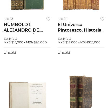
Lot 13
Lot 14
HUMBOLDT,
El Universo
ALEJANDRO DE.
Pintoresco. Historia
ENSAYO POLÍTICO
y Descripción de
Estimate
Estimate
SOBRE EL REINO DE
Todos los Pueblos,
MXN$15,000 - MXN$20,000
MXN$18,000 - MXN$25,000
LA NUEVA ESPAÑA.
de sus Religiones,
PARÍS: LIBRERÍA DE
Costumbres, Méjico:
Unsold
Unsold
LECOINTE, 1836. 3er
1840. 8 piezas
Ed. Pzs 4