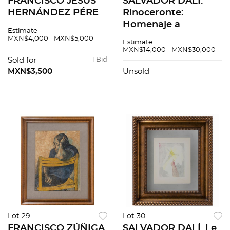
FRANCISCO JESÚS
SALVADOR DALÍ.
HERNÁNDEZ PÉREZ.
Rinoceronte:
Amigas por siempre.
Homenaje a
Estimate
Firmado. Collage de
Albrecht Dürer, 1971.
MXN$4,000 - MXN$5,000
Estimate
textiles en marco de
Firmada. Litografía
MXN$14,000 - MXN$30,000
hojalata. 63.5 x 50
154 / 300. 76 x 56.6
Sold for
1 Bid
cm
cm medidas totales
MXN$3,500
Unsold
Lot 29
Lot 30
FRANCISCO ZÚÑIGA.
SALVADOR DALÍ. Le