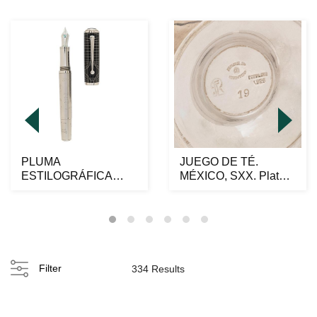
PLUMA
JUEGO DE TÉ.
ESTILOGRÁFICA
MÉXICO, SXX. Plata
MONTBLANC
JLR Sterling, Ley
GRANDES
0.925...
PERSONAJES
ALBERT...
Filter
334 Results