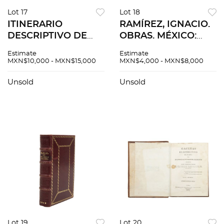
Lot 17
Lot 18
ITINERARIO
RAMÍREZ, IGNACIO.
DESCRIPTIVO DE
OBRAS. MÉXICO:
LAS PROVINCIAS DE
OFICINA TIP. DE LA
Estimate
Estimate
ESPAÑA. VALENCIA,
SECRETARÍA DE
MXN$10,000 - MXN$15,000
MXN$4,000 - MXN$8,000
1826
FOMENTO, 1889.
Tomos I - II.
Unsold
Unsold
Lot 19
Lot 20