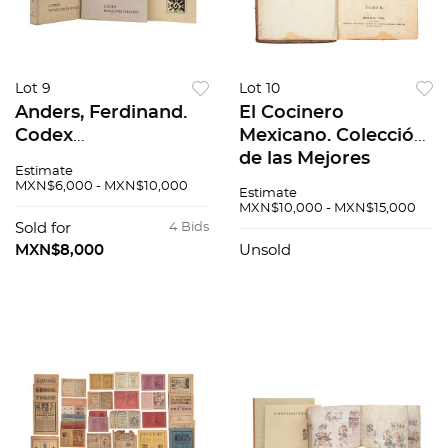
Lot 9
Lot 10
Anders, Ferdinand.
El Cocinero
Codex
Mexicano. Colección
Magliabechiano.
de las Mejores
Estimate
Graz, Austria:
Recetas para Guisar
MXN$6,000 - MXN$10,000
Estimate
Akademische Druck-
al Estilo Américano.
MXN$10,000 - MXN$15,000
u. Verlagsanstalt,
México: 1831. Tomo II.
Sold for
4 Bids
1970.
MXN$8,000
Unsold