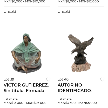
49.5 x 61 cm medidas
8 / 16 en base de
MXN$6,000 - MXN$10,000
MXN$8,000 - MXN$12,000
totales
mármol. 34 x 54 x 33
cm medidas totales
Unsold
Unsold
con base
Lot 39
Lot 40
VÍCTOR GUTIÉRREZ.
AUTOR NO
Sin título. Firmada y
IDENTIFICADO.
fechada 87.
Águila. Firmada A. G.
Estimate
Estimate
Escultura en bronce
Escultura en bronce
MXN$15,000 - MXN$26,000
MXN$3,500 - MXN$5,000
en base de mármol.
en base de ónix. 39 x