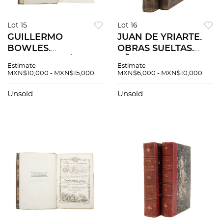
Lot 15
Lot 16
GUILLERMO
JUAN DE YRIARTE.
BOWLES.
OBRAS SUELTAS.
INTRODUCCIÓN A
AÑO DE 1774. 2
Estimate
Estimate
LA HISTORIA
piezas
MXN$10,000 - MXN$15,000
MXN$6,000 - MXN$10,000
NATURAL Y A LA
GEOGRAFÍA FÍSICA
Unsold
Unsold
DE ESPAÑA.
MADRID: EN LA
IMPRENTA REAL,
1782