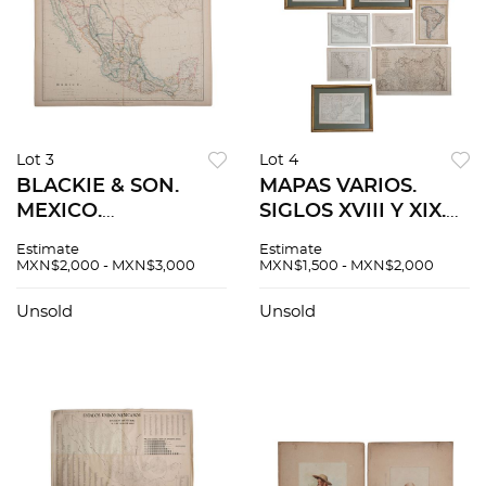
Lot 3
Lot 4
BLACKIE & SON.
MAPAS VARIOS.
MEXICO.
SIGLOS XVIII Y XIX.
EDINBURGH &
M. Bonne. Carte de
Estimate
Estimate
LONDON, Ca. 1860.
la Partie Méridionale
MXN$2,000 - MXN$3,000
MXN$1,500 - MXN$2,000
Mapa grabado
du Bresil. París, 1787.
coloreado, 34 x 50
Mapa grabado, 22 x
Unsold
Unsold
cm. Drawn and
32.5 cm. Pzs 8
engraved by J. W.
Lowry.