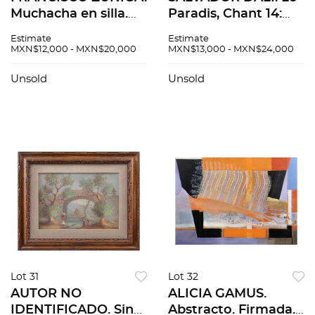
Muchacha en silla.
Paradis, Chant 14:
Firmada y fechada
Apparition du Christ.
Estimate
Estimate
1982. Litografía P.A.
Firmada. Xilografía.
MXN$12,000 - MXN$20,000
MXN$13,000 - MXN$24,000
VI / XV. 59 x 49 cm
24 x 18 cm imagen /
medidas totales. Con
32 x 25 cm papel
Unsold
Unsold
certificado.
Lot 31
Lot 32
AUTOR NO
ALICIA GAMUS.
IDENTIFICADO. Sin
Abstracto. Firmada.