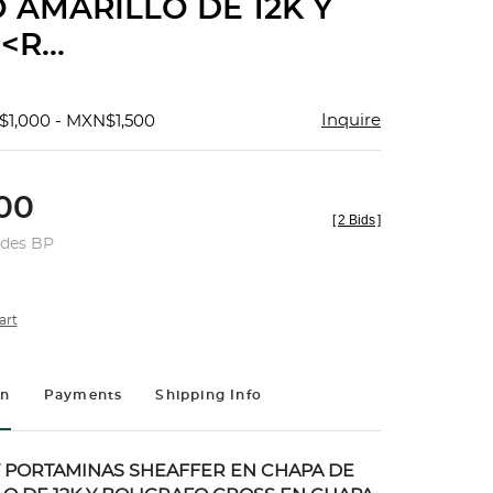
 AMARILLO DE 12K Y
R...
Inquire
$1,000 - MXN$1,500
00
[
2 Bids
]
udes BP
art
on
Payments
Shipping Info
 PORTAMINAS SHEAFFER EN CHAPA DE