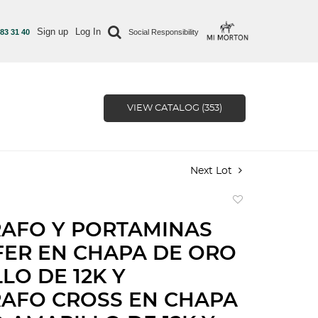
Sign up
Log In
 83 31 40
Social Responsibility
VIEW CATALOG (353)
Next Lot
Add
to
RAFO Y PORTAMINAS
favorite
ER EN CHAPA DE ORO
LO DE 12K Y
AFO CROSS EN CHAPA