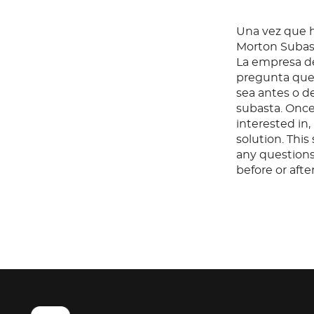
Una vez que ha
Morton Subast
La empresa de
pregunta que 
sea antes o d
subasta. Once
interested in
solution. Thi
any questions
before or aft