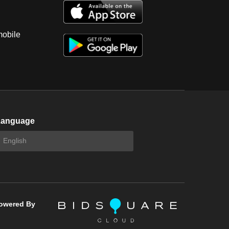
mobile
Language
owered By