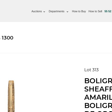
Auctions
Departments
How to Buy
How to Sell
55 52
 1300
Lot 313
BOLIG
SHEAFF
AMARIL
BOLIGR