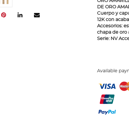
ORO AMARILL
DE ORO AMAR
Cuerpo y capu
12K con acabad
Accesorios: e
chapa de oro a
Serie: NV Acce
Available pay