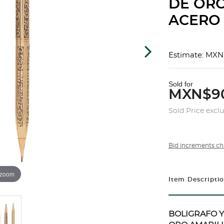
DE ORO
ACERO <
Estimate: MXN
Sold for
MXN$9
Sold Price excl
Bid increments ch
 zoom
Item Descripti
BOLIGRAFO Y