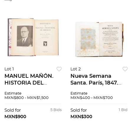
Lot 1
Lot 2
MANUEL MAÑÓN.
Nueva Semana
HISTORIA DEL
Santa. París, 1847.
TEATRO PRINCIPAL
Vendido en Mégico
Estimate
Estimate
DE MÉXICO.
por el Editor
MXN$800 - MXN$1,500
MXN$400 - MXN$700
MÉXICO: EDITORIAL
Mariano Galvan. 8o.
"CVLTVRA", 1932.
marquilla. Tomo II.
Sold for
5 Bids
Sold for
1 Bid
Primera edición.
Encuadernación de
MXN$900
MXN$300
lujo.