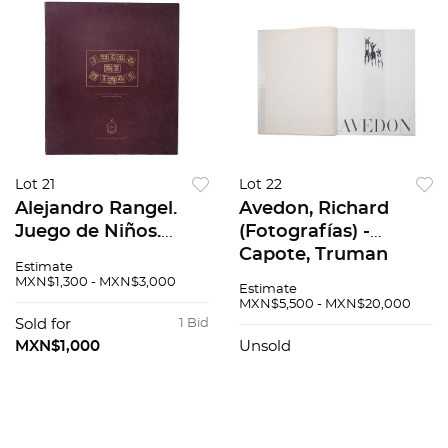
Lot 21
Lot 22
Alejandro Rangel.
Avedon, Richard
Juego de Niños.
(Fotografías) -
Edición de la
Capote, Truman
Estimate
Universidad de
(Comentarios)
MXN$1,300 - MXN$3,000
Estimate
Colima. Carpeta con
Observations. New
MXN$5,500 - MXN$20,000
6 reproducciones de
York: Simon &
Sold for
1 Bid
cuadros originales.
Schuster, 1959. 1er
MXN$1,000
Unsold
Pasta dura.
edición