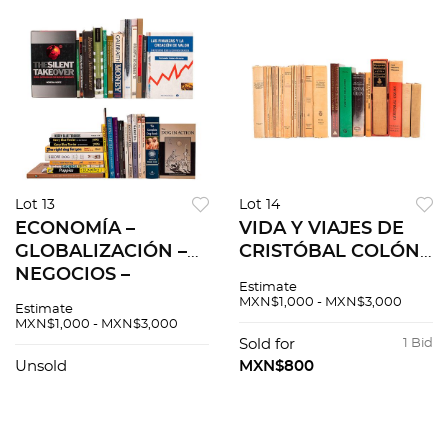
Lot 13
Lot 14
ECONOMÍA –
VIDA Y VIAJES DE
GLOBALIZACIÓN –
CRISTÓBAL COLÓN.
NEGOCIOS –
COLECCIONES
Estimate
COMERCIO. LIBROS
VARIAS. Pzs 29
MXN$1,000 - MXN$3,000
Estimate
EN INGLÉS Y EN
MXN$1,000 - MXN$3,000
ESPAÑOL. pzs 62
Sold for
1 Bid
Unsold
MXN$800