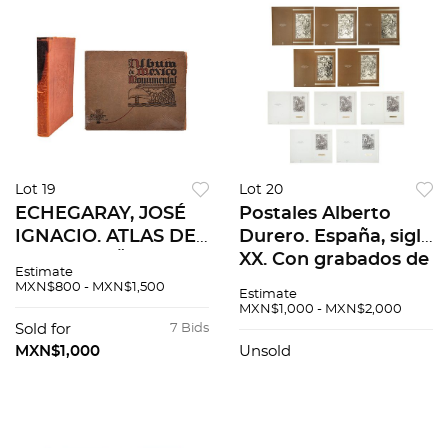
Lot 19
Lot 20
ECHEGARAY, JOSÉ
Postales Alberto
IGNACIO. ATLAS DE
Durero. España, siglo
LAS ANTIGÜEDADES
XX. Con grabados de
Estimate
MEXICANAS / ÁLUM
Alberto Durero "La
MXN$800 - MXN$1,500
Estimate
DE MÉXICO
Sagrada Familia en
MXN$1,000 - MXN$2,000
MONUMENTAL. Pzs
el patio" (5) / La
Sold for
7 Bids
2
Sagrada...
MXN$1,000
Unsold