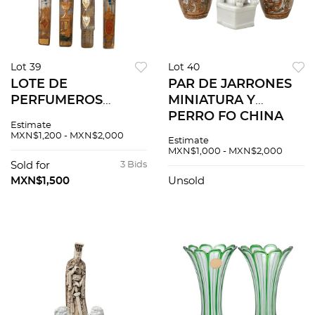
Lot 39
Lot 40
LOTE DE
PAR DE JARRONES
PERFUMEROS
MINIATURA Y
FRANCIA
PERRO FO CHINA
Estimate
PRINCIPIOS DE
SIGLO XX
MXN$1,200 - MXN$2,000
Estimate
SIGLO XX
Elaborados en
MXN$1,000 - MXN$2,000
Elaborados en cristal
porcelana blanca y
Sold for
3 Bids
R>Decorados a
policromada
MXN$1,500
Unsold
mano con
Decorado con
elementos florales
escenas cortes...
Diseños re...