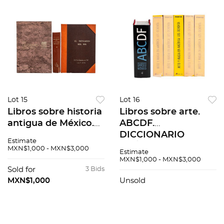
Lot 15
Lot 16
Libros sobre historia
Libros sobre arte.
antigua de México.
ABCDF.
aROBELO, CECILIO
DICCIONARIO
Estimate
A. DICCIONARIO DE
GRÁFICO DE LA
MXN$1,000 - MXN$3,000
Estimate
MITOLOGÍA
CIUDAD DE MÉXICO.
MXN$1,000 - MXN$3,000
NÁHUATL. EL
MÉXICO, 2001 / MITO
Sold for
3 Bids
MENSAJERO DEL
Y MAGIA EN
MXN$1,000
Unsold
SOL pzs 3
AMÉRICA Pzs 6