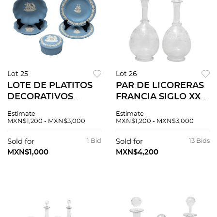
Lot 25
Lot 26
LOTE DE PLATITOS
PAR DE LICORERAS
DECORATIVOS
FRANCIA SIGLO XX
INGLATERRA SIGLO
Elaboradas en cristal
Estimate
Estimate
XX Elaboradas en
transparente
MXN$1,200 - MXN$3,000
MXN$1,200 - MXN$3,000
porcelana Selladas
Decoración
Wedgwood En color
esgrafiada Tipo
Sold for
1 Bid
Sold for
13 Bids
azul claro Consta
Imperio 32 cm altura
MXN$1,000
MXN$4,200
de...
D...