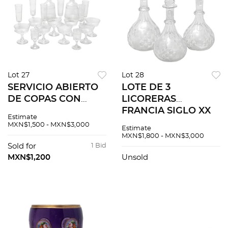
Lot 27
Lot 28
SERVICIO ABIERTO
LOTE DE 3
DE COPAS CON
LICORERAS
LICORERAS
FRANCIA SIGLO XX
Estimate
FRANCIA SIGLO XX
Elaboradas en cristal
MXN$1,500 - MXN$3,000
Estimate
Elaboradas en cristal
transparente
MXN$1,800 - MXN$3,000
transparente Diseño
Decoración
Sold for
1 Bid
orgánico Decoración
esmerilada con vides
MXN$1,200
Unsold
est...
y motivos
florales<R...