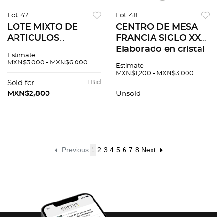
Lot 47
Lot 48
LOTE MIXTO DE
CENTRO DE MESA
ARTICULOS
FRANCIA SIGLO XX
DECORATIVOS
Elaborado en cristal
Estimate
ORIGEN ORIENTAL
transparente
MXN$3,000 - MXN$6,000
Estimate
PRINCIPIOS DE
Decoración facetada
MXN$1,200 - MXN$3,000
SIGLO XX
20 cm altura, 27 cm
Sold for
1 Bid
Elaborados en
diametro Detal...
MXN$2,800
Unsold
cerámica y
porcelana
Decoracipon fl...
Previous
1
2
3
4
5
6
7
8
Next