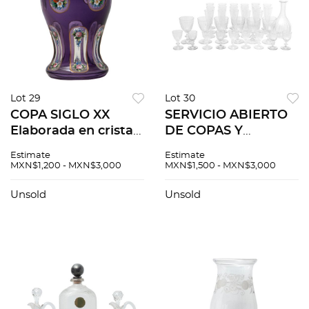
Lot 29
Lot 30
COPA SIGLO XX
SERVICIO ABIERTO
Elaborada en cristal
DE COPAS Y
color morado
LICORERAS SIGLO
Estimate
Estimate
Decorado a mano
XX Elaboradas en
MXN$1,200 - MXN$3,000
MXN$1,500 - MXN$3,000
con motivos florales
cristal transparente
y esmalte dorado
Decoración estriada
Unsold
Unsold
Diseño facetado 13
Diferentes tamaños
c...
D...