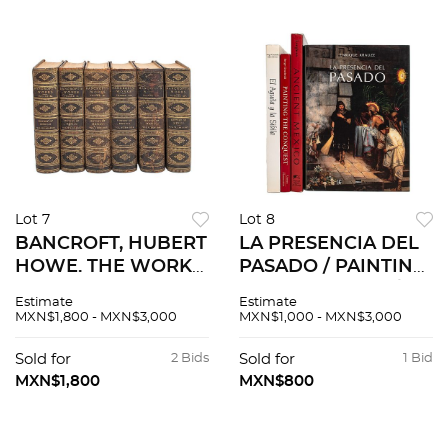
Lot 7
Lot 8
BANCROFT, HUBERT
LA PRESENCIA DEL
HOWE. THE WORKS
PASADO / PAINTING
– HISTORY OF
THE CONQUEST /
Estimate
Estimate
MEXICO. SAN
ANCIENT MEXICO /
MXN$1,800 - MXN$3,000
MXN$1,000 - MXN$3,000
FRANCISCO: THE
EL ÁGUILA Y LA
HISTORY COMPANY,
SIBILA. FRESCOS
Sold for
2 Bids
Sold for
1 Bid
PUBLISHERS, 1886 -
INDIOS DE MÉXICO.
MXN$1,800
MXN$800
1888. PIEZAS: 6.
PIEZAS: 4.