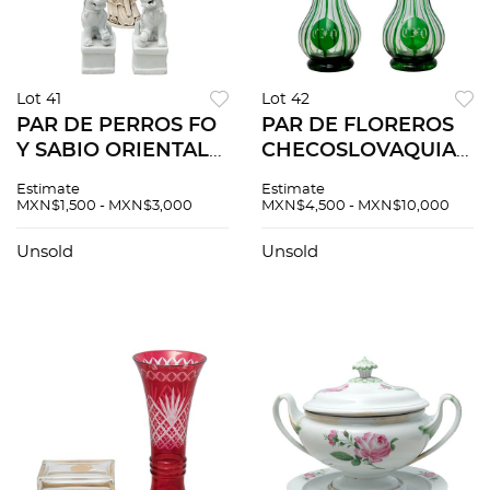
Lot 41
Lot 42
PAR DE PERROS FO
PAR DE FLOREROS
Y SABIO ORIENTAL
CHECOSLOVAQUIA
CHINA SIGLO XX
SIGLO XX
Estimate
Estimate
Elaborados en
Elaborados en cristal
MXN$1,500 - MXN$3,000
MXN$4,500 - MXN$10,000
cerámica y pasta
de Bohemia
blanca Acabado
Decoración estriada
Unsold
Unsold
brillante 28 cm
en color verde
altura mayo...
Diseño orgánic...