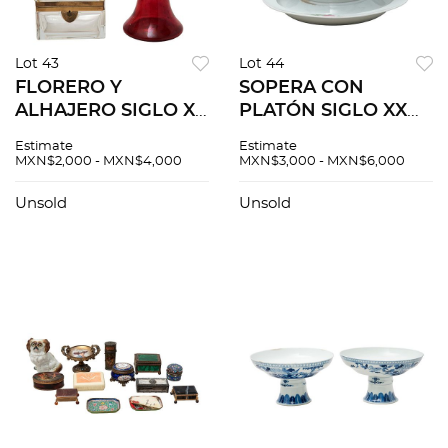
Lot 43
Lot 44
FLORERO Y
SOPERA CON
ALHAJERO SIGLO XX
PLATÓN SIGLO XX
Elaborados en cristal
Elaborada en
Estimate
Estimate
transparente y color
porcelana blanca
MXN$2,000 - MXN$4,000
MXN$3,000 - MXN$6,000
rojo, aplicaciones de
Decoración floral en
metal dorado 33 cm
color rosa 33 cm
Unsold
Unsold
altura Detal...
altura Detalles de
conserva...