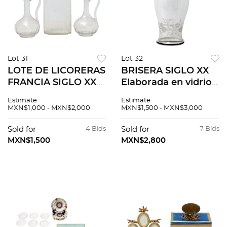
Lot 31
Lot 32
LOTE DE LICORERAS
BRISERA SIGLO XX
FRANCIA SIGLO XX
Elaborada en vidrio
Elaboradas en crista
transparente
Estimate
Estimate
transparente
Decoración
MXN$1,000 - MXN$2,000
MXN$1,500 - MXN$3,000
Decoración facetada
orgánicay floral
Con tapones, 1 de
esmerilada Diseño
Sold for
4 Bids
Sold for
7 Bids
metal plateado...
orgánico abombado
MXN$1,500
MXN$2,800
56 cm a...