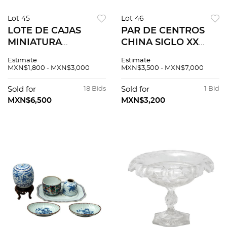
Lot 45
Lot 46
LOTE DE CAJAS
PAR DE CENTROS
MINIATURA
CHINA SIGLO XX
DIFERENTES
Elaborados
Estimate
Estimate
ORIGENES SIGLO XX
porcelana blanca
MXN$1,800 - MXN$3,000
MXN$3,500 - MXN$7,000
Elaborados en
Decoración floral y
diferentes
orgánica en color
Sold for
18 Bids
Sold for
1 Bid
materiales
azul 13 cm altura
MXN$6,500
MXN$3,200
Decoración y
Detall...
medidas variables
De...