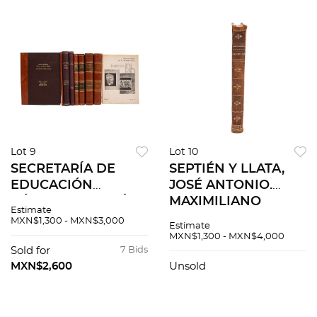
Lot 9
Lot 10
SECRETARÍA DE
SEPTIÉN Y LLATA,
EDUCACIÓN
JOSÉ ANTONIO.
PÚBLICA. BOLETÍN
MAXIMILIANO
Estimate
INAH. MÉXICO:
EMPERADOR DE
MXN$1,300 - MXN$3,000
Estimate
INSTITUTO
MÉJICO NO FUE
MXN$1,300 - MXN$4,000
NACIONAL DE
TRAIDOR. MÉJICO:
Sold for
7 Bids
ANTROPOLOGÍA E
MODERNA LIBRERÍA
MXN$2,600
Unsold
HISTORIA, 1960 –
RELIGIOSA, 1907
1973. pzs 9