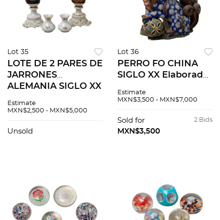
Lot 35
Lot 36
LOTE DE 2 PARES DE
PERRO FO CHINA
JARRONES
SIGLO XX Elaborado
ALEMANIA SIGLO XX
en cerámica
Estimate
Elaborados en
policromada
MXN$3,500 - MXN$7,000
Estimate
porcelana
Acabado vidriado y
MXN$2,500 - MXN$5,000
policromada
detalles en relieve 35
Sold for
2 Bids
Sellados Schumann
cm altura Detalles
Unsold
MXN$3,500
Bavaria Decoración
d...
flo...