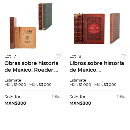
Lot 17
Lot 18
Obras sobre historia
Libros sobre historia
de México. Roeder,
de México.
Ralph. Juárez y su
GUILLERMO VIGIL Y
Estimate
Estimate
México. México, 1967.
ROBLES.
MXN$1,000 - MXN$3,000
MXN$1,000 - MXN$3,000
/ HISTORIA DE
RECTIFICACIONES Y
NUEVO LEÓN. Pzs 5
ACLARACIONES A
Sold for
1 Bid
Sold for
1 Bid
LAS MEMORIAS DEL
MXN$800
MXN$800
GRAL. PORFIRIO
DÍAZ PZs 4