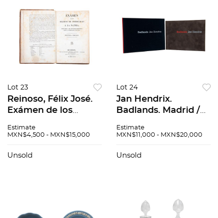
Lot 23
Lot 24
Reinoso, Félix José.
Jan Hendrix.
Exámen de los
Badlands. Madrid /
Delitos de
México: Artes
Estimate
Estimate
Infidelidad á la
Gráficas Palermo,
MXN$4,500 - MXN$15,000
MXN$11,000 - MXN$20,000
Patria, Imputados á
2008. 4o. marquilla
los Españoles...
apaisado. Incluye 3
Unsold
Unsold
Burdeos, 1818 2da
grabados, Firmados
Edición
M.P. 2/...