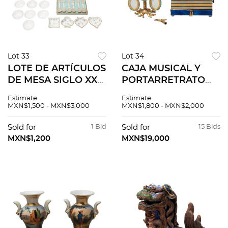
Lot 33
Lot 34
LOTE DE ARTÍCULOS
CAJA MUSICAL Y
DE MESA SIGLO XX
PORTARRETRATO
Elaborados en cristal
MINIATURA SIGLO
Estimate
Estimate
de Baccarat, madre
XX Elaborados en
MXN$1,500 - MXN$3,000
MXN$1,800 - MXN$2,000
perla y porcelana
metal dorado y
Limoges Diferentes
detalles en azul
Sold for
1 Bid
Sold for
15 Bids
diseños Con...
Consta de
MXN$1,200
MXN$19,000
portarretrato
miniatur...