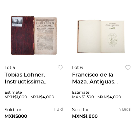
Lot 5
Lot 6
Tobias Lohner.
Francisco de la
Instructissima
Maza. Antiguas
bibliotheca manualis
historias de amor.
Estimate
Estimate
concionatoria.
Alberto Dallal,
MXN$1,000 - MXN$4,000
MXN$1,500 - MXN$4,000
Sumptibus Josephi
editor, 1968. Edición
Wolff, 1771. 4o.
de 500 ejemplares,
Sold for
1 Bid
Sold for
4 Bids
marquilla. Pastas
ejemplar firmado
MXN$800
MXN$1,800
gastadas....