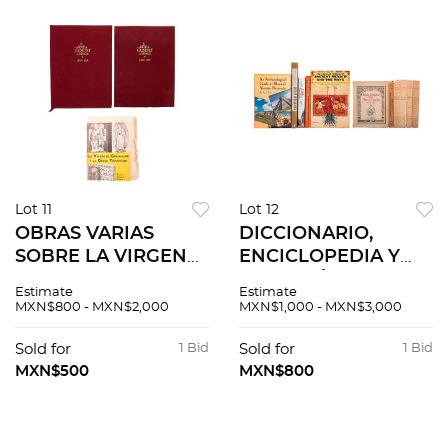
Lot 11
Lot 12
OBRAS VARIAS
DICCIONARIO,
SOBRE LA VIRGEN
ENCICLOPEDIA Y
DE GUADALUPE.
TRES GUÍAS
Estimate
Estimate
FANTASMA
ARQUEOLÓGICAS.
MXN$800 - MXN$2,000
MXN$1,000 - MXN$3,000
GUADALUPANO, EL
HISTORIA
GUADALUPANISMO
ECLESIÁSTICA
Sold for
1 Bid
Sold for
1 Bid
MEXICANO, CARTA
INDIANA. Pzs 11
MXN$500
MXN$800
ACERCA DE LA
IMAGEN DE
NUESTRA SE...