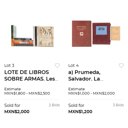
Lot 3
Lot 4
LOTE DE LIBROS
a) Prumeda,
SOBRE ARMAS. Les
Salvador. La
Armes a Feu / Early
Caricatura. México:
Estimate
Estimate
Firearms of Great
1973. 60 p. Firmado y
MXN$1,800 - MXN$2,500
MXN$1,000 - MXN$2,000
Britain and Ireland /
dedicado por el
The Book of the
autor. Con ex libris
Sold for
2 Bids
Sold for
3 Bids
Gun. PIEZAS 10
de Luis Ort...
MXN$2,000
MXN$1,200