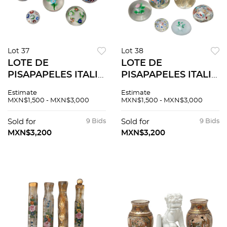
Lot 37
Lot 38
LOTE DE
LOTE DE
PISAPAPELES ITALIA
PISAPAPELES ITALIA
SIGLO XX
SIGLO XX
Estimate
Estimate
Elaborados en cristal
Elaborados en cristal
MXN$1,500 - MXN$3,000
MXN$1,500 - MXN$3,000
de Murano Técnica
de Murano Técnica
millefiore Diseños
millefiore Diseños
Sold for
9 Bids
Sold for
9 Bids
esféricos Medidas
esféricos Medidas
MXN$3,200
MXN$3,200
variabl...
variabl...