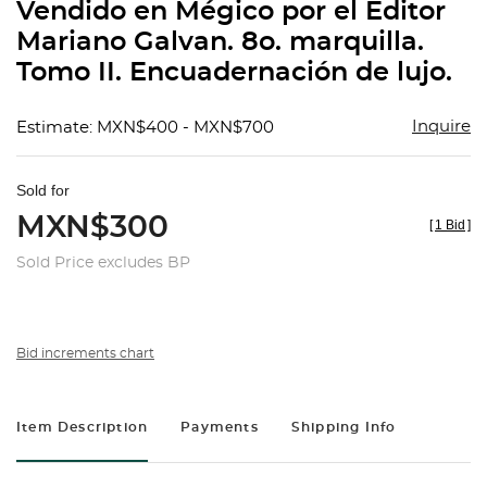
Vendido en Mégico por el Editor
Mariano Galvan. 8o. marquilla.
Tomo II. Encuadernación de lujo.
Inquire
Estimate: MXN$400 - MXN$700
Sold for
MXN$300
[
1 Bid
]
Sold Price excludes BP
Bid increments chart
Item Description
Payments
Shipping Info