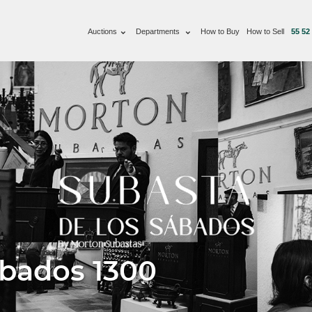
Auctions
Departments
How to Buy
How to Sell
55 52
ábados 1300