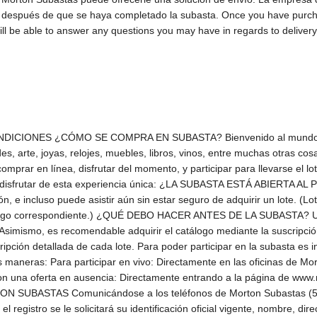
o después de que se haya completado la subasta. Once you have purcha
ll be able to answer any questions you may have in regards to delivery,
rá el precio de martillo o de venta que deberá pagar el licitador. La mercancía se subasta, adjudica y entrega en las condiciones en que se encuentra, por lo que le recomendamos acudir a nuestras exhibiciones o verificar plenamente que el lote a subastar reúna las condiciones y características de su interés. Una vez adjudicado un lote, no se aceptan cancelaciones y devoluciones. ¿CÓMO REALIZAR UNA COMPRA EN LA SUBASTA? Cuando salga a remate el lote que usted desea adquirir, simplemente levante la paleta que le fue asignada cuando el subastador proponga el precio de venta en subasta y usted esté de acuerdo con dicha cantidad. El subastador continuará elevando el precio mientras haya personas que sigan ofreciendo por el mismo lote. Al último precio indicado por el subastador al dejar caer el martillo se le conoce como el precio del martillo, y esa es la cantidad, más la comisión (22%), más el I.V.A. de la comisión, que usted pagará por el lote adquirido. ¿CÓMO SE COMPRA EN SUBASTA SIN ESTAR PRESENTE EN EL SALÓN? ¿Se pueden hacer ofertas sin asistir al salón de subastas? Sí, existen tres sencillas formas de hacerlo: EN AUSENCIA Usted debe llenar el formato de ofertas en ausencia, mismo que se encuentra a su disposición en nuestras oficinas y en el presente catálogo, en el cual tendrá que indicar el número de lote o lotes que desea, así como la oferta máxima que quiere hacer por cada uno de ellos. De esta manera, uno de nuestros representantes podrá hacer las ofertas en su nombre y representación. El personal autorizado por Morton podrá hacer efectivas las pujas en representación de los licitadores sin ningún cargo adicional, y de acuerdo a las siguientes reglas: El licitador podrá hacer llegar su postura a Morton hasta cuatro horas antes de celebrarse la subasta, mediante la entrega de la ficha de registro para ofertas en ausencia directamente en nuestras oficinas, con acuse de recibo por correo electrónico a la siguiente dirección: ofertasenausencia@mortonsubastas.com. Será necesario que Morton haya recibido las posturas del licitador señalando un monto máximo como límite de cada puja. En el caso de que el límite máximo fijado por el licitador en ausencia se iguale con la última puja de la sala, usted puede autorizar a Morton Subastas a subir a la siguiente puja por cuenta del licitador en ausencia por una sola vez; de lo contrario el licitador presente en la sala tendrá la prioridad sobre el lote. Esta información se considera confidencial. Es importante que usted seleccione la casilla correspondiente en el formato para autorizar a Morton Subastas. En caso de que este recuadro no se haya requisitado, se entenderá que no acepta subir a la siguiente puja. Como garantía de pago, en el caso de que el licitador se presente en Morton para registrar ofertas en ausencia, deberá firmar un comprobante de tarjeta de crédito bancario o American Express a la orden de Morton Subastas, S.A. de C.V. Los lotes se adjudicarán al precio final que permitan las demás pujas o posturas aceptadas en la sala. En caso de que hubiera dos o más licitadores en ausencia, con ofertas por el mismo lote y por la misma cantidad, se adjudicará el lote al licitador cuya oferta haya sido presentada primero en día y hora. En lo demás, son aplicables todas las reglas de la subasta. Morton Subastas NO es responsable si alguna de las ofertas en ausencia no se logra realizar. Morton Subastas NO acepta ofertas sin límites. POR TELÉFONO: Pueden hacerse ofertas vía telefónica en el salón de subastas durante el transcurso de la subasta, presentando una solicitud por escrito y entregado a Morton por lo menos con dos días hábiles de anticipación, siempre y cuando la cifra sea mayor a $10,000.00 M.N. por cada lote de su interés. Las condiciones para hacer efectivas las pujas son las mismas que para ofertas en ausencia. Puede hacernos llegar sus ofertas y demás documentos a la dirección electrónica: ofertasenausencia@mortonsubastas.com Previo a la subasta, usted elige el lote o lotes por los que hará sus ofertas. Al mom