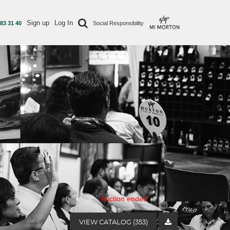
Sign up
Log In
 83 31 40
Social Responsibility
Auction ended
VIEW CATALOG (353)