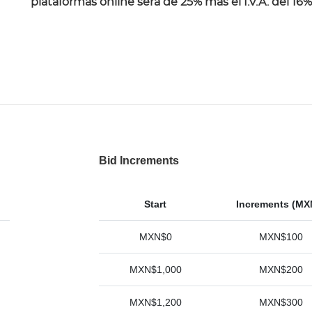
plataformas online será de 25% más el I.V.A. del 16%
Bid Increments
Start
Increments (MX
MXN$0
MXN$100
MXN$1,000
MXN$200
MXN$1,200
MXN$300