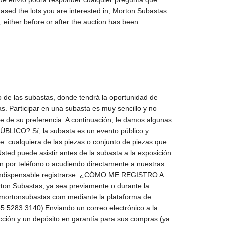
sed the lots you are interested in, Morton Subastas
 either before or after the auction has been
ento que el lote salga a remate, uno de nuestros representantes se comunicará con usted vía telefónica y así estará pasando sus ofertas al subastador. Es importante que antes de hacer sus ofertas por teléfono se cerciore de los lotes, ya que no hay cambios ni devoluciones una vez adquirido un lote. NOTA: No se aceptarán ofertas por teléfono que no tengan postura, ni menores a $10,000.00 M.N. EN LÍNEA En www.mortonsubastas.com encuentre la subasta en la quiere participar y de click en “Morton Online”. Entrará a la plataforma en la que podrá crear una cuenta gratuita con un correo electrónico y una contraseña. Una vez creada su cuenta, podrá registrarse para participar en la subasta; el sistema le indicará que su registro está pendiente para participar. Consulte la sección de “Pago de Garantías” para aprobarlo. Una vez que suceda esto, puede dejar sus ofertas desde el momento que quiera o bien, tiene la opción de seguir la subasta en vivo a través de la transmisión de audio y video, y hacer sus ofertas con un click. Por favor, tome en cuenta que las ofertas realizadas a través de las plataformas en Internet presentan un retraso de entre 3 y 4 segundos, por lo que le invitamos a anticiparlas lo más posible. En caso de venta a través de las plataformas online, el Premium será de 25% más el I.V.A. del 16%. El martillero podrá abrir la puja de cualquier lote colocando un precio a nombre de un vendedor. El subastador podrá pujar por el lote en nombre del vendedor, hasta el precio de reserva por medio de pujas sucesivas o consecutivas, o colocando pujas en respuesta a otros compradores. Todas las piezas se venden en el estado en que se encuentran, favor de revisarlas bien antes de comprar; si tiene alguna duda, no compre, ya que no se aceptan cambios ni devoluciones. Todas las piezas incluidas en los catálogos están revisadas y muchas de ellas autentificadas, ya sea por los propietarios o por algún experto. Por favor si tiene dudas o requiere más información, estamos a sus órdenes y le asistiremos en lo más que podamos aclarar. Si por alguna razón nuestra descripción no es de su entera satisfacción, usted puede revisar las piezas previamente a la subasta y traer a su experto dentro del horario de exposición. Los precios estimados son en pesos mexicanos (M.N.). Si por alguna razón no puede pasar a liquidar el precio, haremos efectivo el cargo a la tarjeta de crédito, cobrando también el porcentaje correspondiente a la comisión más el I.V.A. de la comisión. Las compras menores de $20,000.00 (veinte mil pesos 00/100 M.N.) se cargarán el mismo día a la tarjeta de crédito, más el porcentaje de comisión de la subasta y el I.V.A. correspondiente. En los lotes que no llevan estimado, la salida será por debajo de $2,000.00 M.N. Una vez asignado el lote en la subasta no hay devoluciones ni cancelacion