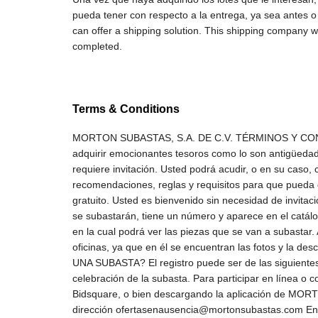
pueda tener con respecto a la entrega, ya sea antes 
can offer a shipping solution. This shipping company wi
completed.
Terms & Conditions
MORTON SUBASTAS, S.A. DE C.V. TÉRMINOS Y CONDICIONES ¿CÓMO SE COMPRA EN SUBASTA? Bienvenido al mundo de las subastas, donde tendrá la oportunidad de adquirir emocionantes tesoros como lo son antigüedades, arte, joyas, relojes, muebles, libros, vinos, entre muchas otras cosas. Participar en una subasta es muy sencillo y no requiere invitación. Usted podrá acudir, o en su caso, comprar en línea, disfrutar del momento, y participar para llevarse el lote de su preferencia. A continuación, le damos algunas recomendaciones, reglas y requisitos para que pueda disfrutar de esta experiencia única: ¿LA SUBASTA ESTÁ ABIERTA AL PÚBLICO? Sí, la subasta es un evento público y gratuito. Usted es bienvenido sin necesidad de invitación, e incluso puede asistir aún sin estar seguro de adquirir un lote. (Lote: cualquiera de las piezas o conjunto de piezas que se subastarán, tiene un número y aparece en el catálogo correspondiente.) ¿QUÉ DEBO HACER ANTES DE LA SUBASTA? Usted puede asistir antes de la subasta a la exposición en la cual podrá ver las piezas que se van a subastar. Asimismo, es recomendable adquirir el catálogo mediante la suscripción por teléfono o acudiendo directamente a nuestras oficinas, ya que en él se encuentran las fotos y la descripción detallada de cada lote. Para poder participar en la subasta es indispensable registrarse. ¿CÓMO ME REGISTRO A UNA SUBASTA? El registro puede ser de las siguientes maneras: Para participar en vivo: Directamente en las oficinas de Morton Subastas, ya sea previamente o durante la celebración de la subasta. Para participar en línea o con una oferta en ausencia: Directamente entrando a la página de www.mortonsubastas.com mediante la plataforma de Bidsquare, o bien descargando la aplicación de MORTON SUBASTAS Comunicándose a los teléfonos de Morton Subastas (55 5283 3140) Enviando un correo electrónico a la dirección ofertasenausencia@mortonsubastas.com En el registro se le solicitará su identificación oficial vigente, nombre, dirección y un depósito en garantía para sus compras (ya sea en efectivo o tarjeta). Al registrarse para la subasta se le asignará un número de paleta, con la cual usted podrá realizar las pujas que considere convenientes. ¿CÓMO SE LLEVA A CABO LA SUBASTA? Al dar inicio, el martillero indicará el lote a ser subastado, ya sea por medio del número que corresponda de acuerdo al catálogo de la subasta o dando lectura a la descripción, las características y el precio de salida. La subasta de cada lote se iniciará cuando el martillero pregone el precio de salida del mismo y entonces, los licitadores podrán hacer efectivas las pujas o aceptar la postura ofrecida por el martillero. El martillero podrá abrir la puja de cualquier lote colocando un precio a nombre de un vendedor. El martillero podrá pujar por el lote en nombre del vendedor, hasta el precio de reserva, por medio de las pujas sucesivas o consecutivas, o colocando pujas en respuesta a otros compradores. Para que el martillero adjudique un lote será necesario que no haya pujas que mejoren la anterior; por lo tanto, el precio mencionado por el martillero constitui