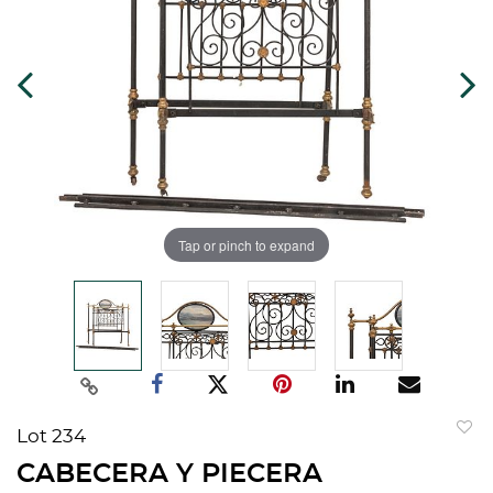
Tap or pinch to expand
Lot 234
to
CABECERA Y PIECERA
favorit