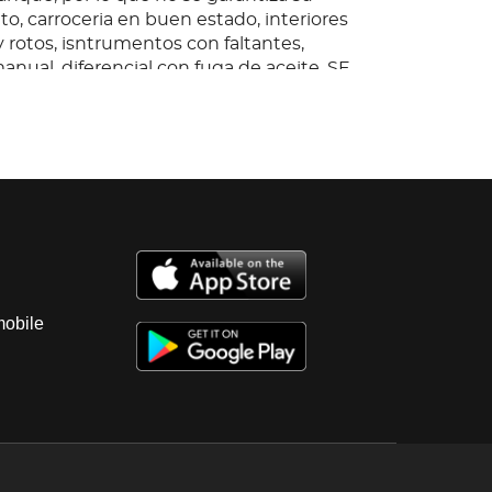
o, carroceria en buen estado, interiores
 rotos, isntrumentos con faltantes,
nual, diferencial con fuga de aceite. SE
TURA RAIZ Y BAJA FEDERAL 2025.
mobile