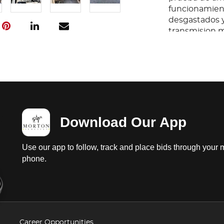
funcionamient
desgastados y
transmision ma
ENTREGA FAC
Download Our App
Use our app to follow, track and place bids through your 
phone.
Career Opportunities