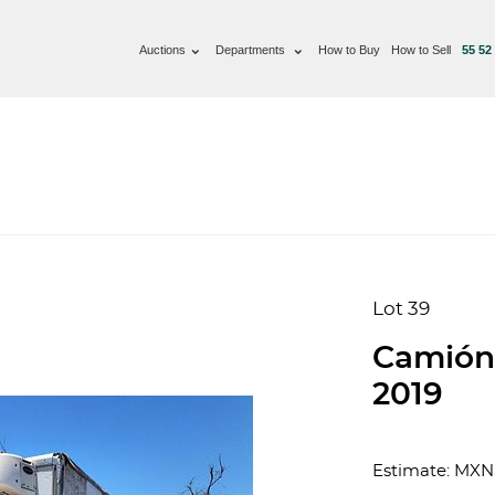
Auctions
Departments
How to Buy
How to Sell
55 52
Lot 39
Camión
2019
Estimate: MX