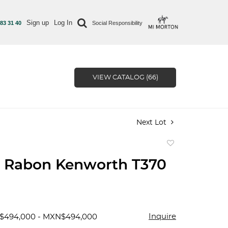
Sign up
Log In
 83 31 40
Social Responsibility
VIEW CATALOG (66)
Next Lot
Add
to
 Rabon Kenworth T370
favorite
Inquire
N$494,000 - MXN$494,000