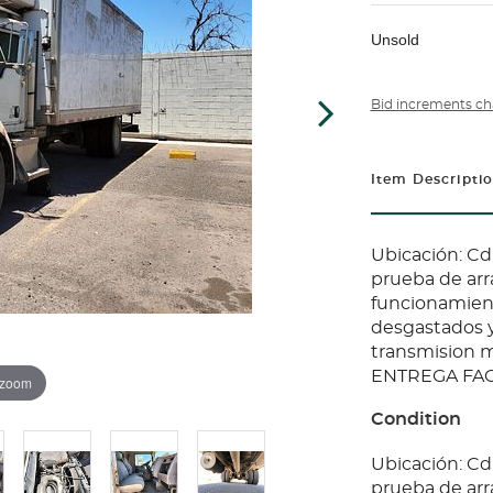
Unsold
Bid increments ch
Item Descripti
Ubicación: Cd
prueba de arr
funcionamient
desgastados y
transmision ma
ENTREGA FAC
 zoom
Condition
Ubicación: Cd
prueba de arr