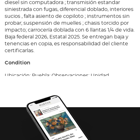
diesel sin computadora ; transmisión estandar
siniestrada con fugas, diferencial doblado, interiores
sucios , falta asiento de copiloto ; instrumentos sin
probar; suspensión de muelles ; chasis torcido por
impacto; carrocería doblada con 6 llantas 1/4 de vida.
Baja federal 2026, Estatal 2025. Se entregan baja y
tenencias en copia, es responsabilidad del cliente
certificarlas.
Condition
Ubicación: Puebla; Observaciones: Unidad
siniestrada con faltantes por impacto con Motor a
diesel sin computadora ; transmisión estandar
siniestrada con fugas, diferencial doblado, interiores
sucios , falta asiento de copiloto ; instrumentos sin
probar; suspensión de muelles ; chasis torcido por
impacto; carrocería doblada con 6 llantas 1/4 de vida.
Baja federal 2026, Estatal 2025. Se entregan baja y
tenencias en copia, es responsabilidad del cliente
certificarlas.