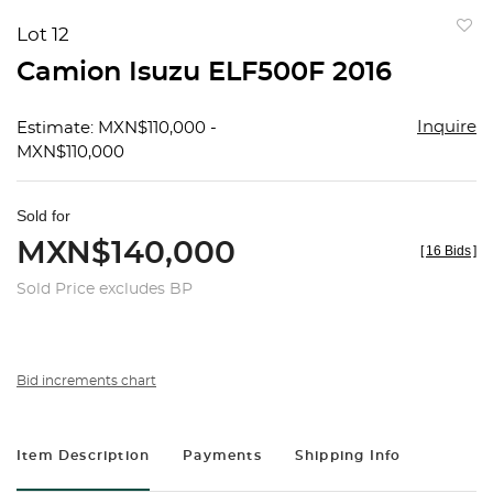
Lot 12
to
Camion Isuzu ELF500F 2016
favorit
Inquire
Estimate: MXN$110,000 -
MXN$110,000
Sold for
MXN$140,000
[
16 Bids
]
Sold Price excludes BP
Bid increments chart
Item Description
Payments
Shipping Info