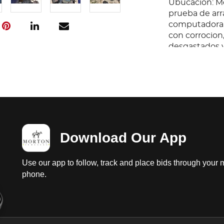
Ubucacion: Me
prueba de arra
computadora, 
con corrocion
desgastados y 
instrumentos 
Download Our App
Use our app to follow, track and place bids through your 
phone.