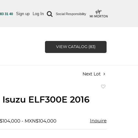
Sign up
Log In
 83 31 40
Social Responsibility
VIEW CATALOG (83)
Next Lot
Add
to
 Isuzu ELF300E 2016
favorite
Inquire
$104,000 - MXN$104,000