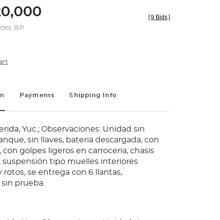
0,000
[
9 Bids
]
udes BP
art
on
Payments
Shipping Info
rida, Yuc.; Observaciones: Unidad sin
nque, sin llaves, bateria descargada, con
con golpes ligeros en carroceria, chasis
, suspensión tipo muelles interiores
rotos, se entrega con 6 llantas,
sin prueba.