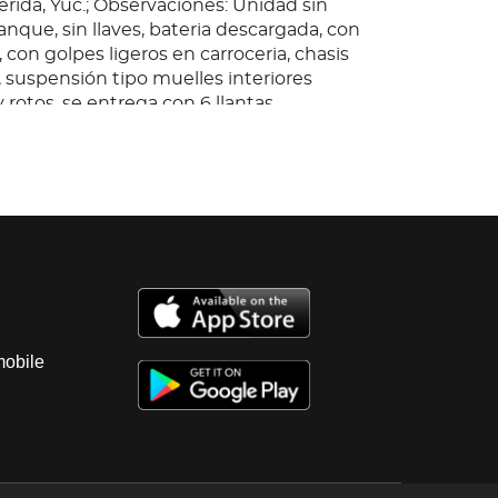
rida, Yuc.; Observaciones: Unidad sin
nque, sin llaves, bateria descargada, con
con golpes ligeros en carroceria, chasis
, suspensión tipo muelles interiores
rotos, se entrega con 6 llantas,
sin prueba.
mobile