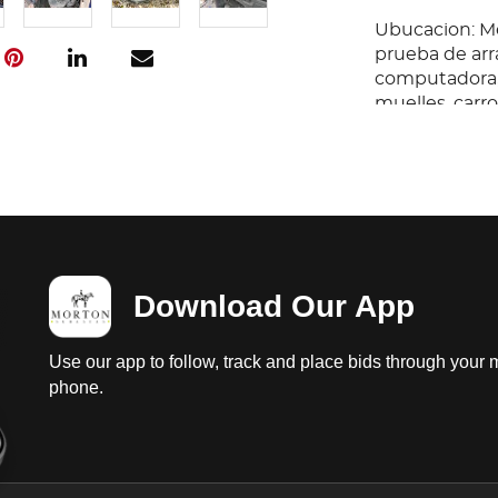
Ubucacion: Me
prueba de arra
computadora, 
muelles, carro
rotos y desga
diferencial sin
desgastadas
Download Our App
Use our app to follow, track and place bids through your 
phone.