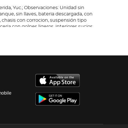
rida, Yuc.; Observaciones: Unidad sin
nque, sin llaves, bateria descargada, con
chasis con corrocion, suspensión tipo
ceria con golpes ligeros, interiores sucios,
stados, transmision manual sin prueba,
 prueba, se entrega con 6 llantas, lisas y
mobile