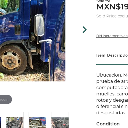
Sold for
MXN$19
Sold Price excl
Bid increments ch
Item Descripti
Ubucacion: Me
prueba de arra
computadora, 
muelles, carro
 zoom
rotos y desga
diferencial sin
desgastadas
Condition