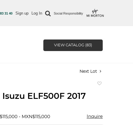
Sign up
Log In
 83 31 40
Social Responsibility
VIEW CATALOG (83)
Next Lot
Add
to
 Isuzu ELF500F 2017
favorite
Inquire
$115,000 - MXN$115,000