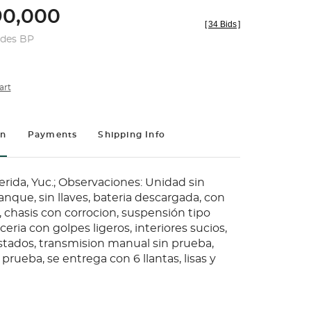
0,000
[
34 Bids
]
udes BP
art
on
Payments
Shipping Info
rida, Yuc.; Observaciones: Unidad sin
nque, sin llaves, bateria descargada, con
chasis con corrocion, suspensión tipo
ceria con golpes ligeros, interiores sucios,
stados, transmision manual sin prueba,
 prueba, se entrega con 6 llantas, lisas y