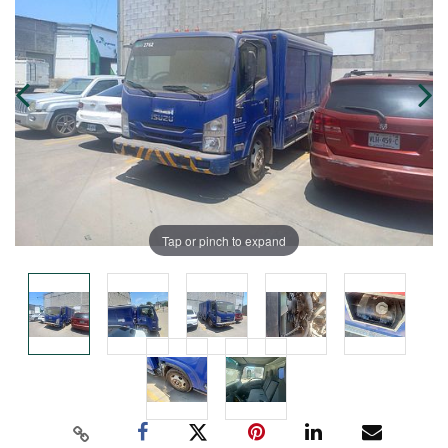
Tap or pinch to expand