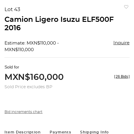
Lot 43
to
Camion Ligero Isuzu ELF500F
favorit
2016
Inquire
Estimate: MXN$110,000 -
MXN$110,000
Sold for
MXN$160,000
[
26 Bids
]
Sold Price excludes BP
Bid increments chart
Item Description
Payments
Shipping Info