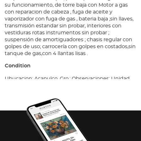
su funcionamiento, de torre baja con Motor a gas
con reparacion de cabeza , fuga de aceite y
vaporizador con fuga de gas , bateria baja ;sin llaves,
transmisión estandar sin probar, interiores con
vestiduras rotas instrumentos sin probar ;
suspensión de amortiguadores ; chasis regular con
golpes de uso; carrocería con golpes en costados,sin
tanque de gas,con 4 llantas lisas .
Condition
Ubucacion: Acapulco, Gro.; Observaciones: Unidad
sin prueba de arranque, por lo que no se garantiza
su funcionamiento, de torre baja con Motor a gas
con reparacion de cabeza , fuga de aceite y
vaporizador con fuga de gas , bateria baja ;sin llaves,
transmisión estandar sin probar, interiores con
vestiduras rotas instrumentos sin probar ;
suspensión de amortiguadores ; chasis regular con
golpes de uso; carrocería con golpes en costados,sin