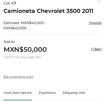
Lot 49
to
Camioneta Chevrolet 3500 2011
favorit
Inquire
Estimate: MXN$40,000 -
MXN$40,000
Sold for
MXN$50,000
[
7 Bids
]
Sold Price excludes BP
Bid increments chart
Item Description
Payments
Shipping Info