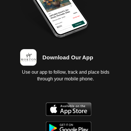
de aceite sin probar; interiores, vestiduras rotas,
cielo dañado, guantera dañada, tablero dañado;
instrumentos maltratados sin probar; suspensión
de muelles; chasis con corrosión; carroceríacon
golpes ligeros, con corrosión, espejos con daño; 6
llanta lisas y dañadas. SE ENTREGA SIN
CARROCERIA
Download Our App
Use our app to follow, track and place bids
through your mobile phone.