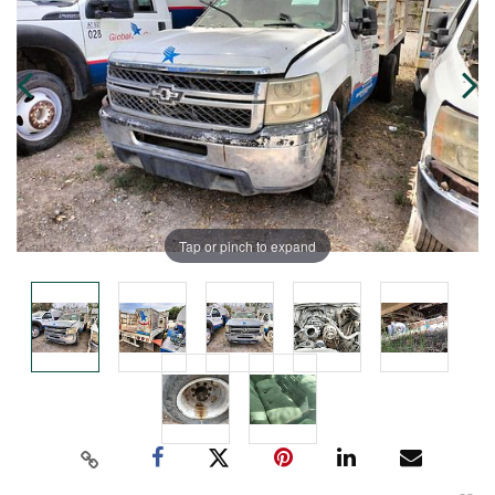
Tap or pinch to expand