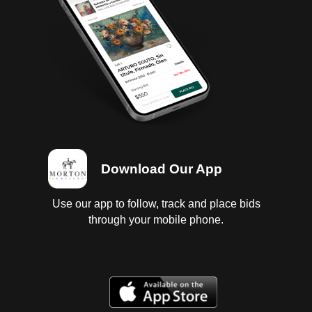
en el motor, motor a gasolina, con fuga de aceite;
transmision estandar sin probar; diferencial sin
probar; interiores regulares, vestidura y tapete rotos,
falta asiento lado copiloto; instrumentos regulares,
tablero regular completo; suspension a muelles sin
probar; chasis con corrosion; carroceria con golpes
ligeros, espejo retrovisor lado derecho, puerta
trasera, fascias delantera y trasera dañados,
parabrisas estrellado; 4 llantas con 1/4 de vida. Baja
2025, SIN tenencias. Se entregan baja y tenencias
en copia, es responsabilidad del cliente certificarlas.
Download Our App
Use our app to follow, track and place bids
through your mobile phone.