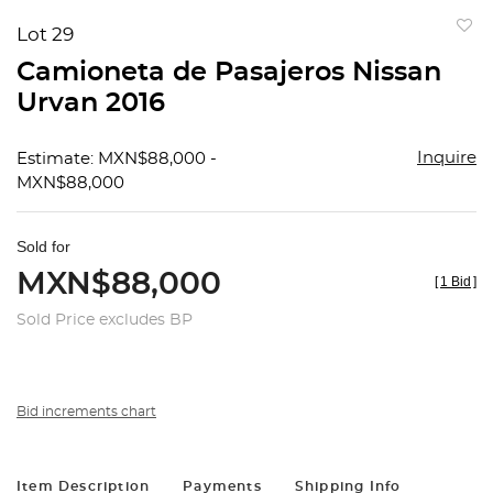
Lot 29
to
Camioneta de Pasajeros Nissan
favorit
Urvan 2016
Inquire
Estimate: MXN$88,000 -
MXN$88,000
Sold for
MXN$88,000
[
1 Bid
]
Sold Price excludes BP
Bid increments chart
Item Description
Payments
Shipping Info