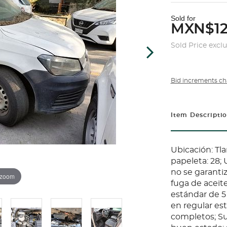
Sold for
MXN$12
Sold Price excl
Bid increments ch
Item Descripti
Ubicación: Tl
papeleta: 28;
no se garanti
 zoom
fuga de aceite
estándar de 5 
en regular es
completos; Su