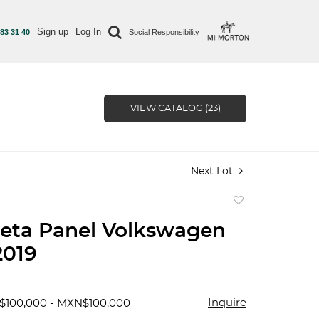
Sign up
Log In
 83 31 40
Social Responsibility
VIEW CATALOG (23)
Next Lot
Add
to
eta Panel Volkswagen
favorite
2019
Inquire
$100,000 - MXN$100,000