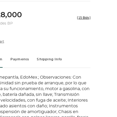
8,000
[
15 Bids
]
udes BP
art
on
Payments
Shipping Info
anepantla, EdoMex.; Observaciones: Con
 Unidad sin prueba de arranque, por lo que
za su funcionamiento, motor a gasolina, con
, batería dañada, sin llave; Transmisión
velocidades, con fuga de aceite; Interiores
tado asientos con daño; Instrumentos
spensión de amortiguador; Chasis en