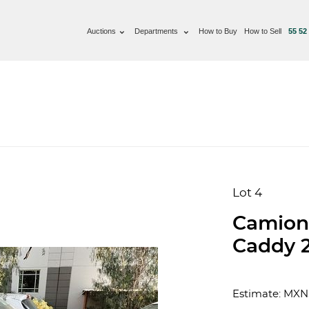
Auctions
Departments
How to Buy
How to Sell
55 52
Lot 4
Camion
Caddy 
Estimate: MXN