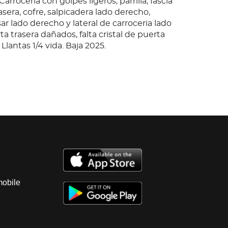
arrocería con golpes ligeros, parrilla, fascia
asera, cofre, salpicadera lado derecho,
ar lado derecho y lateral de carroceria lado
a trasera dañados, falta cristal de puerta
Llantas 1/4 vida. Baja 2025.
anepantla, EdoMex.; Observaciones: Con
 Unidad sin prueba de arranque, por lo que
za su funcionamiento, motor a gasolina, con
, batería dañada, sin llave; Transmisión
velocidades, con fuga de aceite; Interiores
tado asientos con daño; Instrumentos
spensión de amortiguador; Chasis en
arrocería con golpes ligeros, parrilla, fascia
asera, cofre, salpicadera lado derecho,
mobile
ar lado derecho y lateral de carroceria lado
a trasera dañados, falta cristal de puerta
Llantas 1/4 vida. Baja 2025.