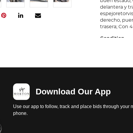
buen estado; C
delantera y tr
espejoretorvis
derecho, puert
trasera; Con 4 
Condition
Ubicación: Tl
papeleta: 28;
no se garanti
fuga de aceite
estándar de 5 
en regular es
Download Our App
completos; Su
buen estado; C
delantera y tr
Use our app to follow, track and place bids through your 
espejoretorvis
phone.
derecho, puert
trasera; Con 4 