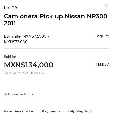
Lot 28
to
Camioneta Pick up Nissan NP300
favorit
2011
Inquire
Estimate: MXN$73,000 -
MXN$73,000
Sold for
MXN$134,000
[
32 Bids
]
Sold Price excludes BP
Bid increments chart
Item Description
Payments
Shipping Info