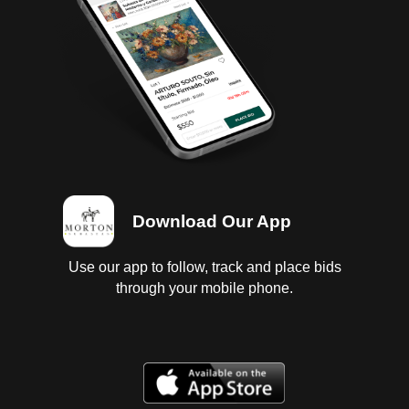
diferencial con corrosión, interiores con daños en
tablero, cielo, piso, suspensión de amortiguadores,
muelles, resortes, sin prueba de funcionamiento,
chasis con corrosión, carrocería con golpes ligeros
son manija de puerta de copiloto, parabrisas
estrellado, defensa delantera dañada, 4 llantas lisas,1
ponchada. Baja 2023
Download Our App
Use our app to follow, track and place bids
through your mobile phone.