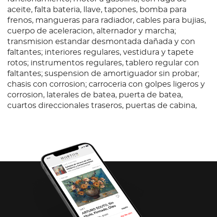
aceite, falta bateria, llave, tapones, bomba para
frenos, mangueras para radiador, cables para bujias,
cuerpo de aceleracion, alternador y marcha;
transmision estandar desmontada dañada y con
faltantes; interiores regulares, vestidura y tapete
rotos; instrumentos regulares, tablero regular con
faltantes; suspension de amortiguador sin probar;
chasis con corrosion; carroceria con golpes ligeros y
corrosion, laterales de batea, puerta de batea,
cuartos direccionales traseros, puertas de cabina,
salpicaderas, fascias delantera y trasera dañados,
falta tapa interior de puerta lado izquierdo, espejo
retrovisor lado izquierdo, faros opacos, parabrisas
estrellado; 4 llantas lisas y dañadas.
Condition
Ubicación: Culiacan; Observaciones: Unidad sin
prueba de arranque, por lo que no se garantiza su
funcionamiento, motor a gasolina, con fuga de