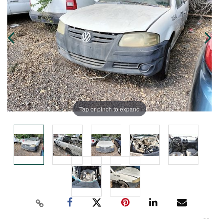
Tap or pinch to expand