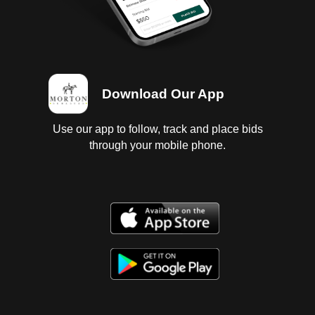
aceite, falta bateria, llave, tapones, bomba para
frenos, mangueras para radiador, cables para bujias,
cuerpo de aceleracion, alternador y marcha;
transmision estandar desmontada dañada y con
faltantes; interiores regulares, vestidura y tapete
rotos; instrumentos regulares, tablero regular con
Download Our App
faltantes; suspension de amortiguador sin probar;
chasis con corrosion; carroceria con golpes ligeros y
corrosion, laterales de batea, puerta de batea,
Use our app to follow, track and place bids
cuartos direccionales traseros, puertas de cabina,
through your mobile phone.
salpicaderas, fascias delantera y trasera dañados,
falta tapa interior de puerta lado izquierdo, espejo
retrovisor lado izquierdo, faros opacos, parabrisas
estrellado; 4 llantas lisas y dañadas.